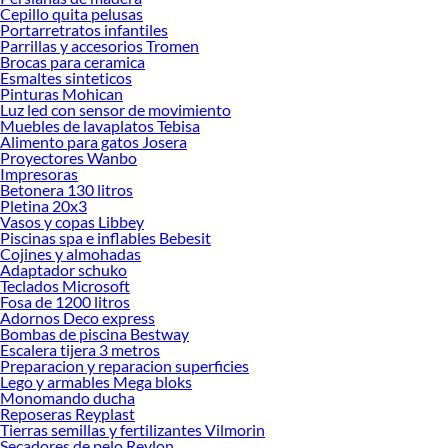
ofrecerte!
Cepillo quita pelusas
Portarretratos infantiles
Encuentra una amplia variedad de productos de Vitrinas en Sodimac. Encuentra
Parrillas y accesorios Tromen
todo lo necesario para tus proyectos de renovación y decoración. ¡Visítanos y
Brocas para ceramica
haz tus ideas realidad!
Esmaltes sinteticos
Pinturas Mohican
Luz led con sensor de movimiento
Muebles de lavaplatos Tebisa
Alimento para gatos Josera
Proyectores Wanbo
Impresoras
Betonera 130 litros
Pletina 20x3
Vasos y copas Libbey
Piscinas spa e inflables Bebesit
Cojines y almohadas
Adaptador schuko
Teclados Microsoft
Fosa de 1200 litros
Adornos Deco express
Bombas de piscina Bestway
Escalera tijera 3 metros
Preparacion y reparacion superficies
Lego y armables Mega bloks
Monomando ducha
Reposeras Reyplast
Tierras semillas y fertilizantes Vilmorin
Secadores de pelo Revlon