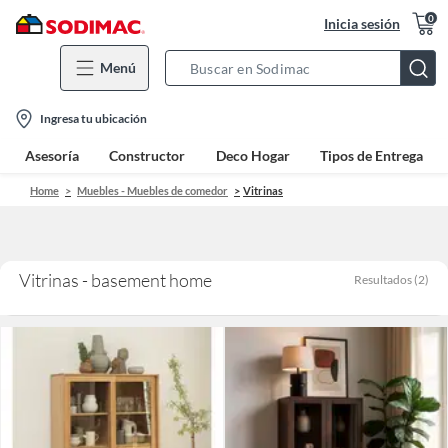
0
Inicia sesión
Menú
Search
Bar
location-
Ingresa tu ubicación
icon
Asesoría
Constructor
Deco Hogar
Tipos de Entrega
Home
Muebles - Muebles de comedor
Vitrinas
Vitrinas - basement home
Resultados
(
2
)