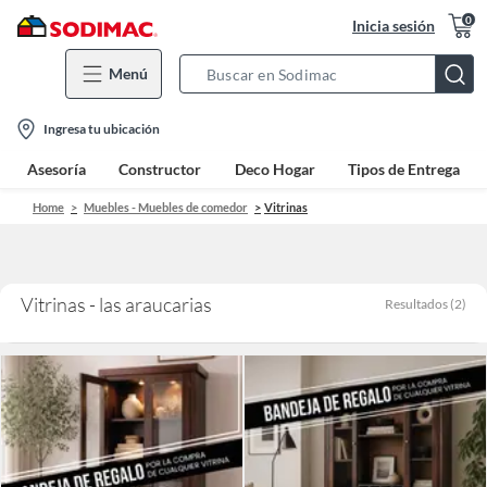
0
Inicia sesión
Menú
Search
Bar
location-
Ingresa tu ubicación
icon
Asesoría
Constructor
Deco Hogar
Tipos de Entrega
Home
Muebles - Muebles de comedor
Vitrinas
Vitrinas - las araucarias
Resultados
(
2
)