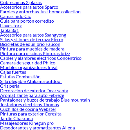
Cubrecamas 2 plazas
Accesorios para autos Sparco
Herramientas, materiales y accesorios de calidad para tus proyectos y
Faroles y antorchas Just home collection
renovación de espacios. ¡Visítanos y descubre todo lo que tenemos para
Camas nido Cic
ofrecerte!
Guia para porton corredizo
Llaves torx
Encuentra una amplia variedad de productos de Vitrinas en Sodimac. Encuentra
Tabla 3x1
todo lo necesario para tus proyectos de renovación y decoración. ¡Visítanos y
Accesorios para autos Ssangyong
haz tus ideas realidad!
Sillas y sillones de terraza Fierro
Bicicletas de equilibrio Faucon
Pintura para muebles de madera
Pintura para piscinas Pinturas brizz
Cables y alambres electricos Concéntrico
Camara de seguridad Philco
Muebles organizadores Inval
Cajas fuertes
Estufas Combustión
Silla plegable Atakama outdoor
Gris perla
Decoracion de exterior Dear santa
Aromatizante para auto Febreze
Pantalones y buzos de trabajo Blue mountain
Tostadores electricos Thomas
Cuchillos de cocina Webster
Pinturas para exterior Ceresita
Jardin Chakrana
Masajeadores Kinegun pro
Desodorantes y aromatizantes Aileda