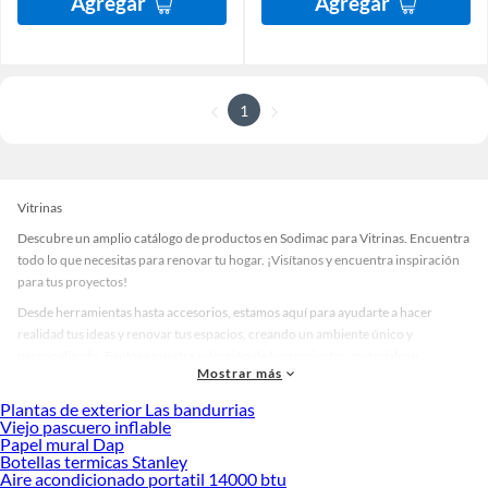
Agregar
Agregar
1
Vitrinas
Descubre un amplio catálogo de productos en Sodimac para Vitrinas. Encuentra
todo lo que necesitas para renovar tu hogar. ¡Visítanos y encuentra inspiración
para tus proyectos!
Desde herramientas hasta accesorios, estamos aquí para ayudarte a hacer
realidad tus ideas y renovar tus espacios, creando un ambiente único y
personalizado. Explora nuestra selección de herramientas, materiales y
Mostrar más
accesorios de calidad que te ayudarán a crear un espacio más tú.
Plantas de exterior Las bandurrias
Desde remodelaciones hasta proyectos de decoración, estamos aquí para hacer
Viejo pascuero inflable
tus ideas realidad. ¡Visítanos y encuentra todo lo que tenemos para ofrecerte en
Papel mural Dap
Vitrinas!
Botellas termicas Stanley
Aire acondicionado portatil 14000 btu
Explora la variedad de productos de Vitrinas en Sodimac