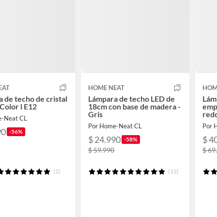
EAT
HOME NEAT
HOM
 de techo de cristal
Lámpara de techo LED de
Lám
Color l E12
18cm con base de madera -
emp
Gris
red
e-Neat CL
Por Home-Neat CL
Por 
90
-56%
$ 24.990
$ 4
-58%
$ 59.990
$ 69
(2)
(12)