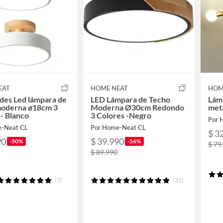
EAT
HOME NEAT
HOM
des Led lámpara de
LED Lámpara de Techo
Lám
moderna ø18cm 3
Moderna Ø30cm Redondo
metá
 - Blanco
3 Colores -Negro
Por 
e-Neat CL
Por Home-Neat CL
$ 3
90
$ 39.990
-50%
-56%
$ 79
$ 89.990
(7)
(35)