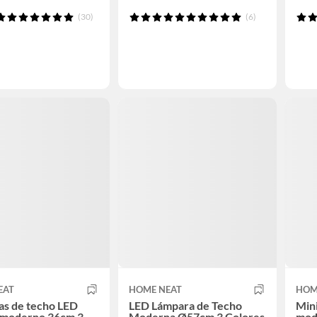
(30)
(6)
EAT
HOME NEAT
HOM
as de techo LED
LED Lámpara de Techo
Mini
a moderno 36cm 3
Moderna Ø57cm 3 Colores
mode