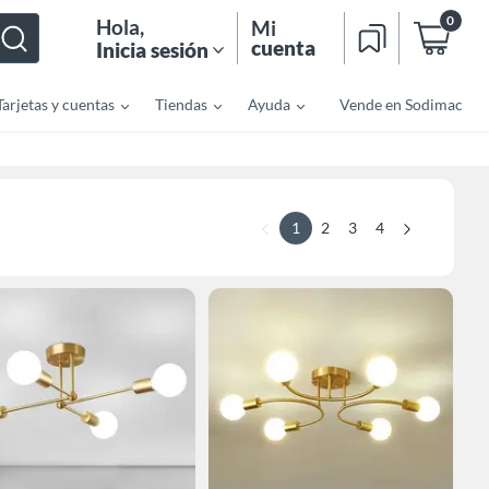
0
Hola
,
Mi
cuenta
Inicia sesión
Tarjetas y cuentas
Tiendas
Ayuda
Vende en Sodimac
1
2
3
4