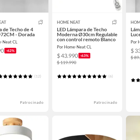
EAT
HOME NEAT
HOM
 de Techo de 4
LED Lámpara de Techo
Lám
Ø72CM - Dorada
Moderna Ø30cm Regulable
Luc
con control remoto Blanco
e-Neat CL
Por 
Por Home-Neat CL
90
$ 3
-62%
$ 43.990
-63%
$ 89
$ 119.990
(12)
(6)
Patrocinado
Patrocinado