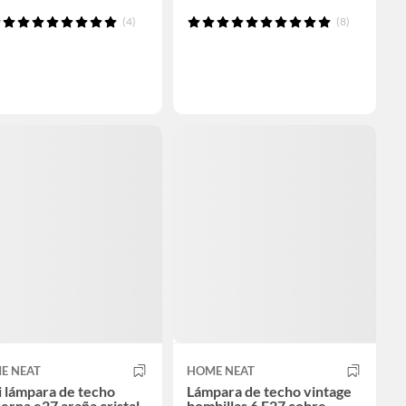
(4)
(8)
E NEAT
HOME NEAT
 lámpara de techo
Lámpara de techo vintage
rna e27 araña cristal
bombillas 6 E27 cobre