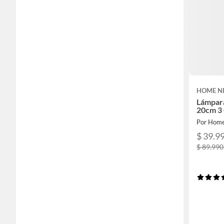
HOME N
Lámpara
20cm 3 
Por Hom
$ 39.9
$ 89.990