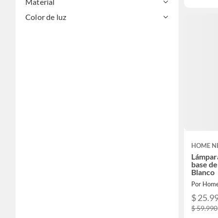
Material
Color de luz
HOME N
Lámpara
base de
Blanco
Por Hom
$ 25.9
$ 59.990