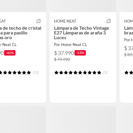
EAT
HOME NEAT
HOM
 de techo de cristal
Lámpara de Techo Vintage
Lámp
 para pasillo
E27 Lámparas de araña 3
bra
as oro
Luces
Por 
e-Neat CL
Por Home-Neat CL
$ 3
90
$ 37.990
-42%
-53%
$ 89
$ 79.990
(10)
(2)