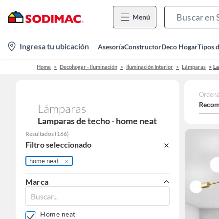
Menú
location-
Ingresa tu ubicación
Asesoría
Constructor
Deco Hogar
Tipos 
icon
Home
Decohogar - Iluminación
Iluminación Interior
Lámparas
La
Ordena
Recom
Lámparas
Lamparas de techo - home neat
Resultados
(
166
)
Filtro seleccionado
home neat
Marca
Home neat