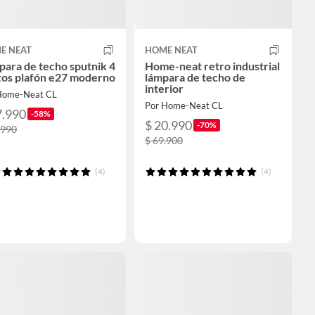
E NEAT
HOME NEAT
ara de techo sputnik 4
Home-neat retro industrial
zos plafón e27 moderno
lámpara de techo de
interior
Home-Neat CL
Por Home-Neat CL
7.990
-58%
$ 20.990
-70%
.990
$ 69.900
(4)
(4)