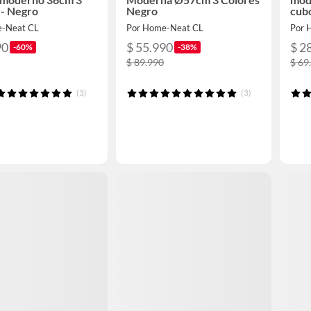
 - Negro
Negro
cub
e-Neat CL
Por Home-Neat CL
Por 
90
$ 55.990
$ 2
-60%
-38%
$ 89.990
$ 69
(3)
(3)