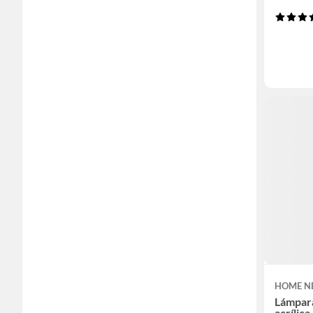
HOME N
Lámpar
acrílic