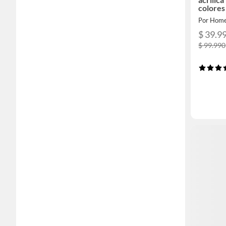
colores
Por Hom
$ 39.9
$ 99.990