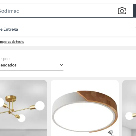
Search
Bar
de Entrega
mparas de techo
r por
:
endados