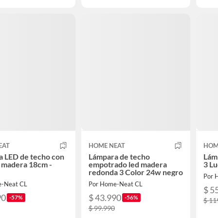
EAT
HOME NEAT
HOM
 LED de techo con
Lámpara de techo
Lám
 madera 18cm -
empotrado led madera
3 Lu
redonda 3 Color 24w negro
Por 
e-Neat CL
Por Home-Neat CL
$ 5
90
$ 43.990
-57%
-56%
$ 11
$ 99.990