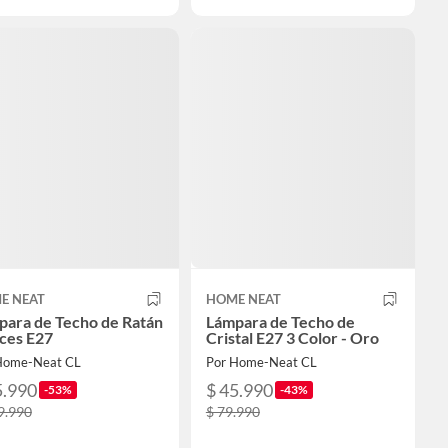
E NEAT
HOME NEAT
para de Techo de Ratán
Lámpara de Techo de
ces E27
Cristal E27 3 Color - Oro
Home-Neat CL
Por Home-Neat CL
5.990
$ 45.990
-53%
-43%
9.990
$ 79.990