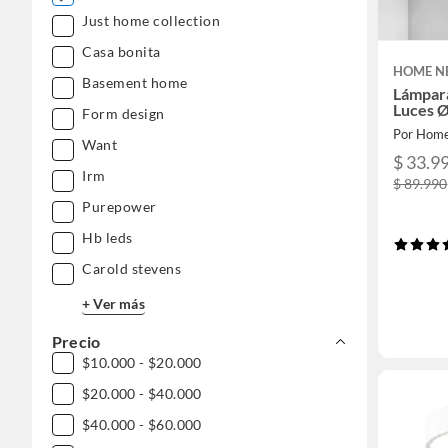
Just home collection
Casa bonita
HOME N
Basement home
Lámpara
Luces 
Form design
Por Hom
Want
$ 33.9
Irm
$ 89.990
Purepower
Hb leds
Carold stevens
+ Ver más
Precio
$10.000 - $20.000
$20.000 - $40.000
$40.000 - $60.000