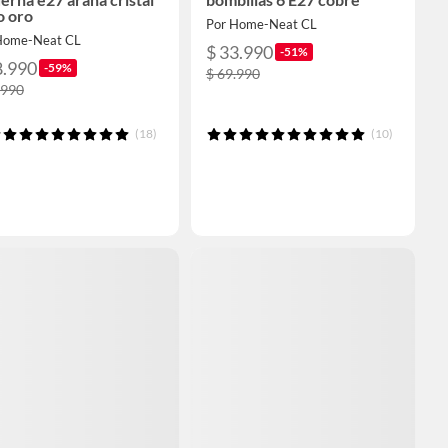
o oro
Por Home-Neat CL
Home-Neat CL
$ 33.990
-51%
8.990
-59%
$ 69.990
.990
(18)
(10)