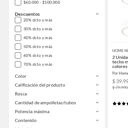
$60.000 - $100.000
Descuentos
20% dcto y más
30% dcto y más
40% dcto y más
50% dcto y más
HOME N
60% dcto y más
2 Unida
techo 
70% dcto y más
colores
Por Hom
Color
$ 39.9
Calificación del producto
$ 79.990
Rosca
Cantidad de ampolletas/tubos
Potencia máxima
Contenido