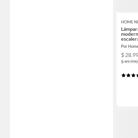
HOME N
Lámpara
moderna
escaler
Por Hom
$ 28.9
$ 49.990