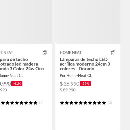
E NEAT
HOME NEAT
para de techo
Lámparas de techo LED
otrado led madera
acrílica moderno 24cm 3
onda 3 Color 24w Oro
colores - Dorado
Home-Neat CL
Por Home-Neat CL
0.990
$ 36.990
-41%
-59%
.990
$ 89.990
(2)
(3)