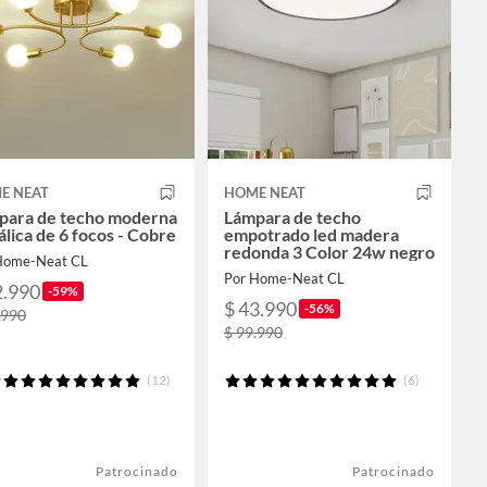
E NEAT
HOME NEAT
para de techo moderna
Lámpara de techo
lica de 6 focos - Cobre
empotrado led madera
redonda 3 Color 24w negro
Home-Neat CL
Por Home-Neat CL
2.990
-59%
$ 43.990
-56%
.990
$ 99.990
(12)
(6)
Patrocinado
Patrocinado