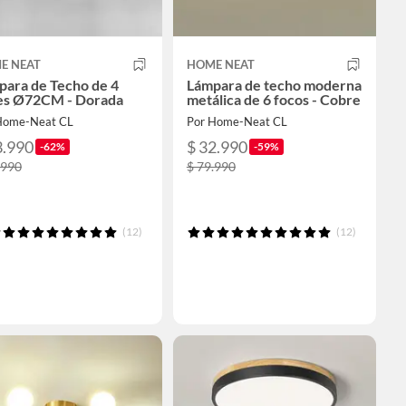
E NEAT
HOME NEAT
para de Techo de 4
Lámpara de techo moderna
es Ø72CM - Dorada
metálica de 6 focos - Cobre
Home-Neat CL
Por Home-Neat CL
3.990
$ 32.990
-62%
-59%
.990
$ 79.990
(12)
(12)