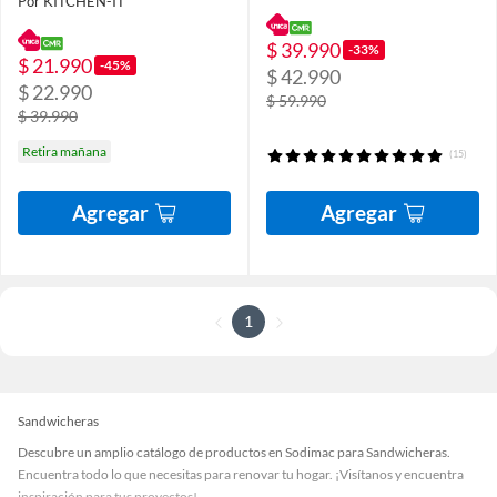
Por KITCHEN-IT
$ 39.990
-33%
$ 21.990
-45%
$ 42.990
$ 22.990
$ 59.990
$ 39.990
Retira mañana
(15)
Agregar
Agregar
1
Sandwicheras
Descubre un amplio catálogo de productos en Sodimac para Sandwicheras.
Encuentra todo lo que necesitas para renovar tu hogar. ¡Visítanos y encuentra
inspiración para tus proyectos!