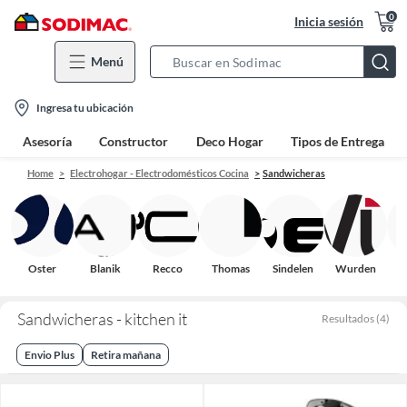
0
Inicia sesión
Menú
Search
Bar
location-
Ingresa tu ubicación
icon
Asesoría
Constructor
Deco Hogar
Tipos de Entrega
Home
Electrohogar - Electrodomésticos Cocina
Sandwicheras
Oster
Blanik
Recco
Thomas
Sindelen
Wurden
Sandwicheras - kitchen it
Resultados
(
4
)
Envio Plus
Retira mañana