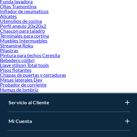
Funda lavadora
Ollas Tramontina
Inflador de neumaticos
Alicates
Utensilios de cocina
Perfil angulo 20x20x2
Chascon para taladro
Terminales para cortina
Muebles Intermuebles
Streaming Roku
Pilastras
Pintura para techos Ceresita
Bebedero colibri
Llave stilson Total tools
Pisos flotantes
Chapas de puertas y cerraduras
Mesas laterales Day
Probador de corriente
Humus de lombriz
Servicio al Cliente
Mi Cuenta