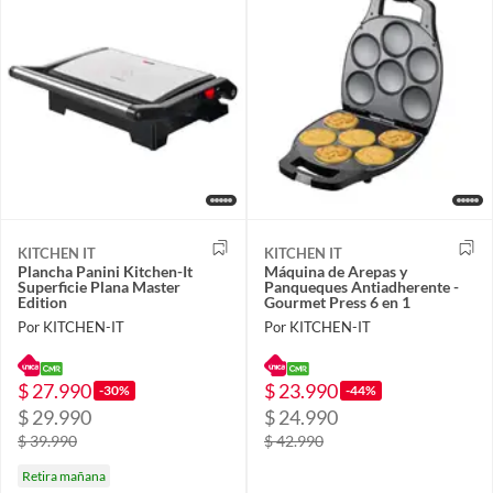
KITCHEN IT
KITCHEN IT
Plancha Panini Kitchen-It
Máquina de Arepas y
Superficie Plana Master
Panqueques Antiadherente -
Edition
Gourmet Press 6 en 1
Por KITCHEN-IT
Por KITCHEN-IT
$ 27.990
$ 23.990
-30%
-44%
$ 29.990
$ 24.990
$ 39.990
$ 42.990
Retira mañana