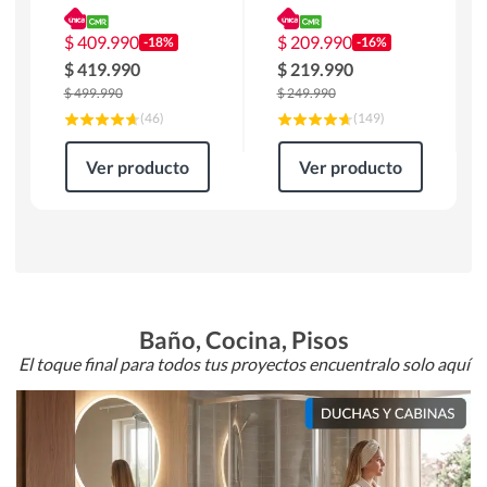
180 x 90 x 76 cm
Atlanta 91x101x94
Café
cm Negro
$
409.990
$
209.990
-18%
-16%
$
419.990
$
219.990
$
499.990
$
249.990
(
46
)
(
149
)
Ver producto
Ver producto
Baño, Cocina, Pisos
El toque final para todos tus proyectos encuentralo solo aquí