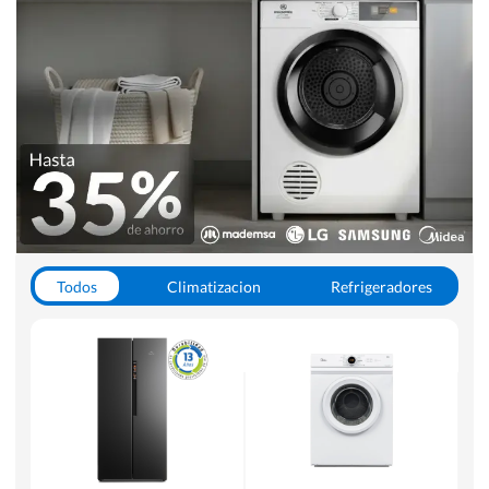
Todos
Climatizacion
Refrigeradores
Lavado y Secado
Cocinas
Aspiradoras
Hornos y Microondas
Otros