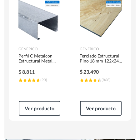
Herramientas Manuales
Sierras Circulares
GENERICO
GENERICO
Perfil C Metalcon
Terciado Estructural
Estructural Metal
Pino 18 mm 122x244
62x20x0.85 mm 6 m
cm
$
8.811
$
23.490
(
93
)
(
868
)
Ver producto
Ver producto