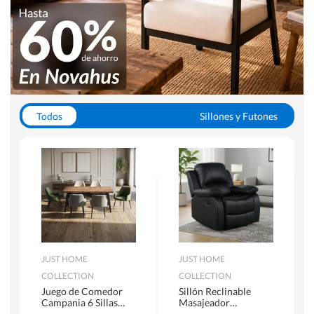
Todos
Sillones y Futones
Juegos de Comedor
Lamparas
Closets
Escritorios y Sillas PC
Racks y Muebles TV
Alfombras
JUST HOME
JUST HOME
COLLECTION
COLLECTION
Juego de Comedor
Sillón Reclinable
Campania 6 Sillas
Masajeador
Mesa Rectangular
Calentador 1 cuerpo