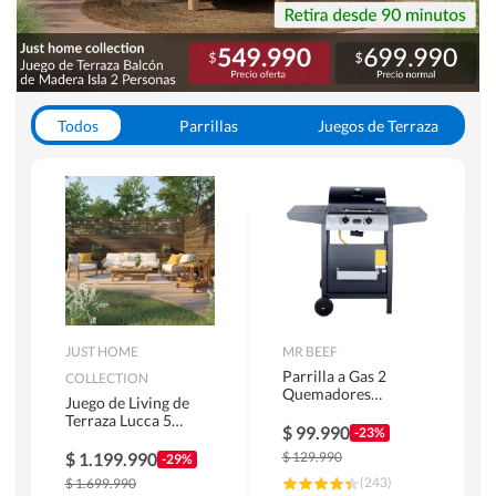
Todos
Parrillas
Juegos de Terraza
Toldos
JUST HOME
MR BEEF
Parrilla a Gas 2
COLLECTION
Quemadores
Juego de Living de
Bandejas Laterales
Terraza Lucca 5
$
99.990
-23%
Personas Natural
$
1.199.990
$
129.990
-29%
(
243
)
$
1.699.990