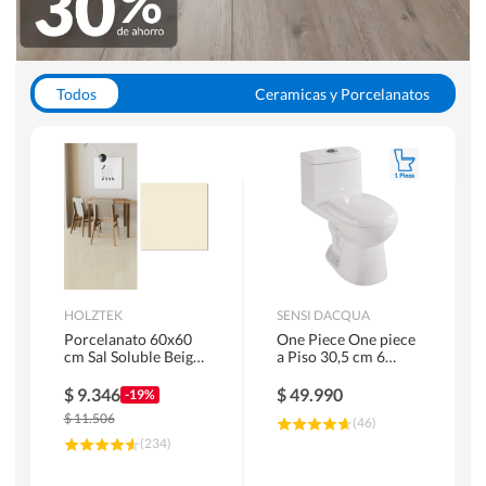
Todos
Ceramicas y Porcelanatos
Calefont y Termos
Pisos Vinilicos
WC y Sanitarios
Pisos Flotantes y Laminados
Pinturas
Duchas y Mamparas
HOLZTEK
SENSI DACQUA
Porcelanato 60x60
One Piece One piece
cm Sal Soluble Beige
a Piso 30,5 cm 6
1.44 m2
Litros Riva Blanco
$
9.346
$
49.990
-19%
$
11.506
(
46
)
(
234
)