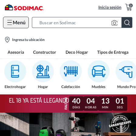
0
Inicia sesión
Menú
Search
Bar
location-
Ingresa tu ubicación
icon
Asesoría
Constructor
Deco Hogar
Tipos de Entrega
Electrohogar
Hogar
Calefacción
Muebles
Mundo Pro
40
04
12
58
EL 18 YA ESTÁ LLEGANDO
DÍAS
HORAS
MIN
SEG