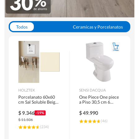
Todos
Ceramicas y Porcelanatos
Calefont y Termos
Pisos Vinilicos
WC y Sanitarios
Pisos Flotantes y Laminados
Pinturas
Duchas y Mamparas
HOLZTEK
SENSI DACQUA
Porcelanato 60x60
One Piece One piece
cm Sal Soluble Beige
a Piso 30,5 cm 6
1.44 m2
Litros Riva Blanco
$
9.346
$
49.990
-19%
$
11.506
(
46
)
(
234
)