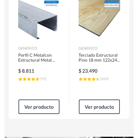
Herramientas Manuales
Sierras Circulares
GENERICO
GENERICO
Perfil C Metalcon
Terciado Estructural
Estructural Metal
Pino 18 mm 122x244
62x20x0.85 mm 6 m
cm
$
8.811
$
23.490
(
93
)
(
868
)
Ver producto
Ver producto