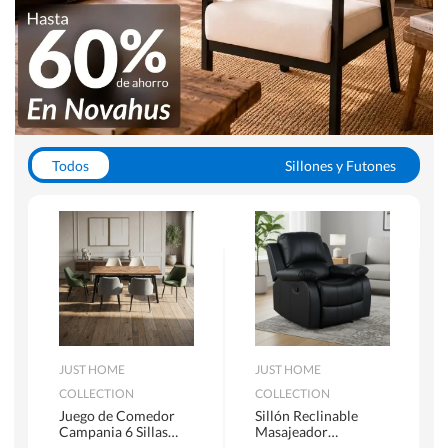
Todos
Sillones y Futones
Juegos de Comedor
Lamparas
Closets
Escritorios y Sillas PC
Racks y Muebles TV
Alfombras
JUST HOME
JUST HOME
COLLECTION
COLLECTION
Juego de Comedor
Sillón Reclinable
Campania 6 Sillas
Masajeador
Mesa Rectangular
Calentador 1 cuerpo