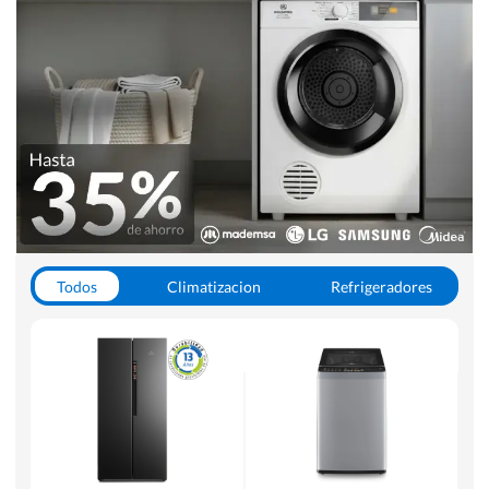
Todos
Climatizacion
Refrigeradores
Lavado y Secado
Cocinas
Aspiradoras
Hornos y Microondas
Otros