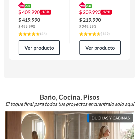
180 x 90 x 76 cm
Atlanta 91x101x94
Café
cm Negro
$
409.990
$
209.990
-18%
-16%
$
419.990
$
219.990
$
499.990
$
249.990
(
46
)
(
149
)
Ver producto
Ver producto
Baño, Cocina, Pisos
El toque final para todos tus proyectos encuentralo solo aquí