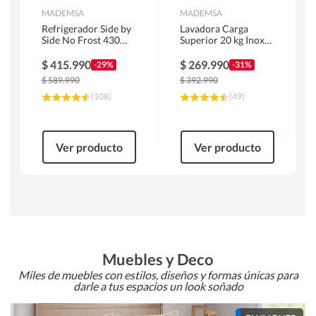
MADEMSA
MADEMSA
Refrigerador Side by
Lavadora Carga
Side No Frost 430
Superior 20 kg Inox
Litros Negro
MDWMT20S
MAS430B
$
415.990
$
269.990
-29%
-31%
$
589.990
$
392.990
(
108
)
(
49
)
Ver producto
Ver producto
Muebles y Deco
Miles de muebles con estilos, diseños y formas únicas para
darle a tus espacios un look soñado