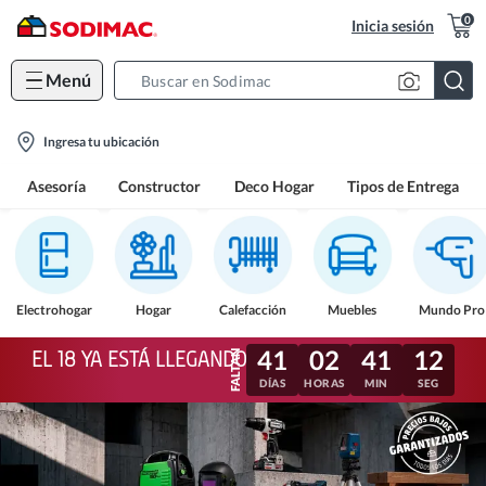
0
Inicia sesión
Menú
Search
Bar
location-
Ingresa tu ubicación
icon
Asesoría
Constructor
Deco Hogar
Tipos de Entrega
Electrohogar
Hogar
Calefacción
Muebles
Mundo Pro
41
02
41
09
EL 18 YA ESTÁ LLEGANDO
DÍAS
HORAS
MIN
SEG