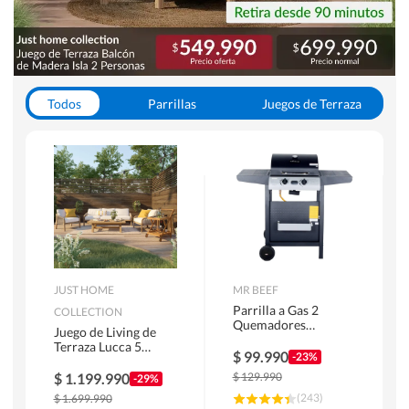
Todos
Parrillas
Juegos de Terraza
Toldos
JUST HOME
MR BEEF
Parrilla a Gas 2
COLLECTION
Quemadores
Juego de Living de
Bandejas Laterales
Terraza Lucca 5
$
99.990
-23%
Personas Natural
$
1.199.990
$
129.990
-29%
(
243
)
$
1.699.990