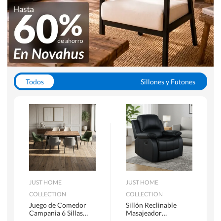
Todos
Sillones y Futones
Juegos de Comedor
Lamparas
Closets
Escritorios y Sillas PC
Racks y Muebles TV
Alfombras
JUST HOME
JUST HOME
COLLECTION
COLLECTION
Juego de Comedor
Sillón Reclinable
Campania 6 Sillas
Masajeador
Mesa Rectangular
Calentador 1 cuerpo