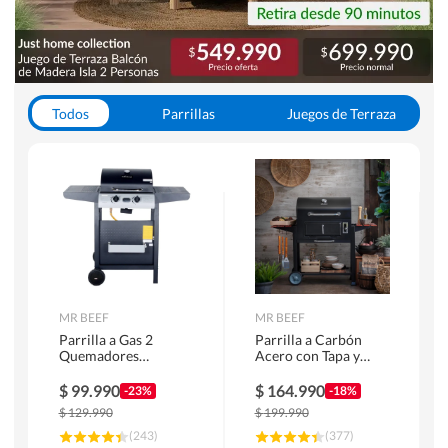
Todos
Parrillas
Juegos de Terraza
Toldos
MR BEEF
MR BEEF
Parrilla a Gas 2
Parrilla a Carbón
Quemadores
Acero con Tapa y
Bandejas Laterales
Bandejas Laterales +
Termómetro
$
99.990
$
164.990
-23%
-18%
$
129.990
$
199.990
(
243
)
(
377
)