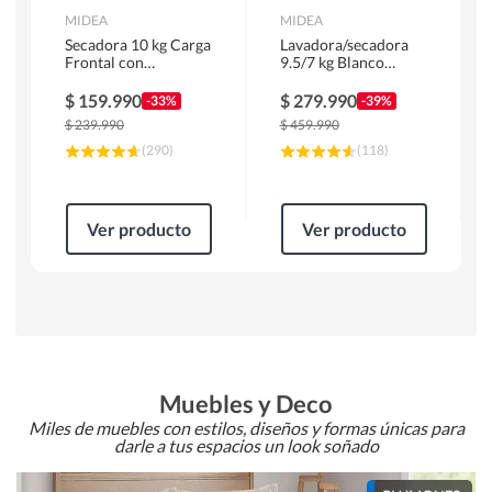
MIDEA
MIDEA
Secadora 10 kg Carga
Lavadora/secadora
Frontal con
9.5/7 kg Blanco
Evacuación Blanco
MLSF-095B/W
MD100A100/W2
$
159.990
$
279.990
-33%
-39%
$
239.990
$
459.990
(
290
)
(
118
)
Ver producto
Ver producto
Muebles y Deco
Miles de muebles con estilos, diseños y formas únicas para
darle a tus espacios un look soñado