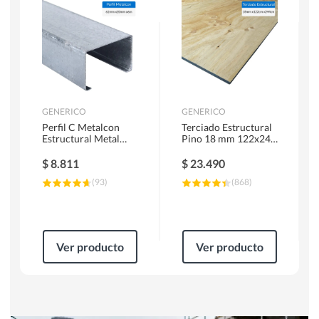
Herramientas Manuales
Sierras Circulares
GENERICO
GENERICO
Perfil C Metalcon
Terciado Estructural
Estructural Metal
Pino 18 mm 122x244
62x20x0.85 mm 6 m
cm
$
8.811
$
23.490
(
93
)
(
868
)
Ver producto
Ver producto