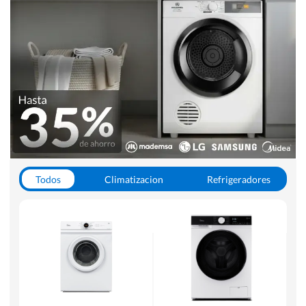
Todos
Climatizacion
Refrigeradores
Lavado y Secado
Cocinas
Aspiradoras
Hornos y Microondas
Otros