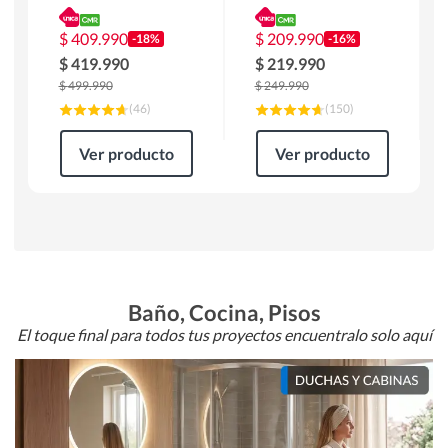
180 x 90 x 76 cm
Atlanta 91x101x94
Café
cm Negro
$
409.990
$
209.990
-18%
-16%
$
419.990
$
219.990
$
499.990
$
249.990
(
46
)
(
150
)
Ver producto
Ver producto
Baño, Cocina, Pisos
El toque final para todos tus proyectos encuentralo solo aquí