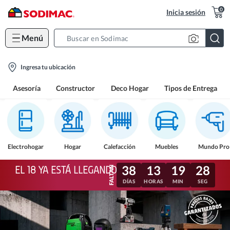
0
Inicia sesión
Menú
Search
Bar
location-
Ingresa tu ubicación
icon
Asesoría
Constructor
Deco Hogar
Tipos de Entrega
Electrohogar
Hogar
Calefacción
Muebles
Mundo Pro
38
13
19
25
EL 18 YA ESTÁ LLEGANDO
DÍAS
HORAS
MIN
SEG