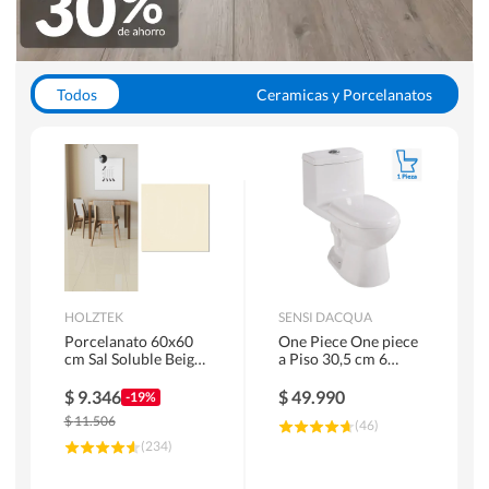
Todos
Ceramicas y Porcelanatos
Calefont y Termos
Pisos Vinilicos
WC y Sanitarios
Pisos Flotantes y Laminados
Pinturas
Duchas y Mamparas
HOLZTEK
SENSI DACQUA
Porcelanato 60x60
One Piece One piece
cm Sal Soluble Beige
a Piso 30,5 cm 6
1.44 m2
Litros Riva Blanco
$
9.346
$
49.990
-19%
$
11.506
(
46
)
(
234
)