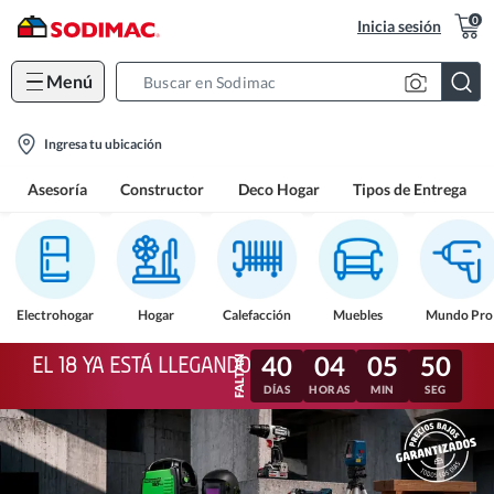
0
Inicia sesión
Menú
Search
Bar
location-
Ingresa tu ubicación
icon
Asesoría
Constructor
Deco Hogar
Tipos de Entrega
Electrohogar
Hogar
Calefacción
Muebles
Mundo Pro
40
04
05
48
EL 18 YA ESTÁ LLEGANDO
DÍAS
HORAS
MIN
SEG