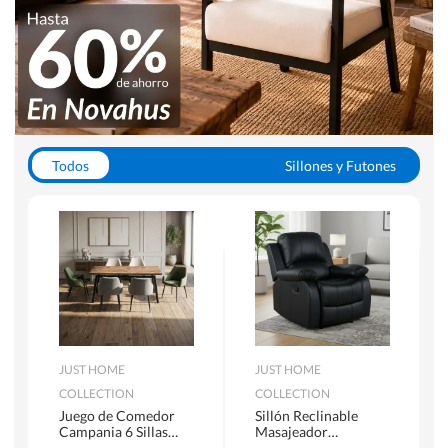
Todos
Sillones y Futones
Juegos de Comedor
Lamparas
Closets
Escritorios y Sillas PC
Racks y Muebles TV
Alfombras
JUST HOME
JUST HOME
COLLECTION
COLLECTION
Juego de Comedor
Sillón Reclinable
Campania 6 Sillas
Masajeador
Mesa Rectangular
Calentador 1 cuerpo