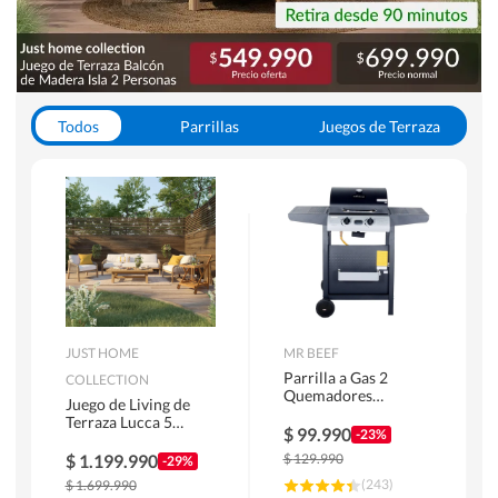
Todos
Parrillas
Juegos de Terraza
Toldos
JUST HOME
MR BEEF
Parrilla a Gas 2
COLLECTION
Quemadores
Juego de Living de
Bandejas Laterales
Terraza Lucca 5
$
99.990
-23%
Personas Natural
$
1.199.990
$
129.990
-29%
(
243
)
$
1.699.990