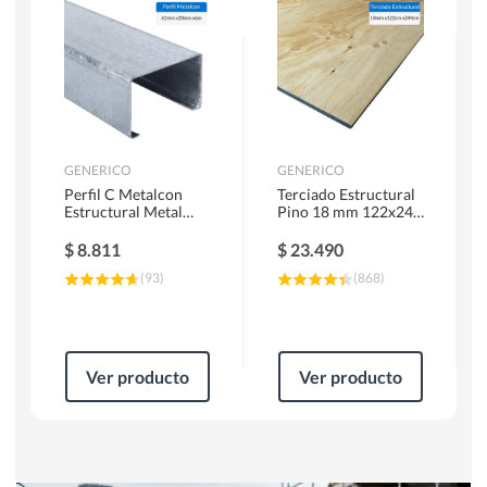
Herramientas Manuales
Sierras Circulares
GENERICO
GENERICO
Perfil C Metalcon
Terciado Estructural
Estructural Metal
Pino 18 mm 122x244
62x20x0.85 mm 6 m
cm
$
8.811
$
23.490
(
93
)
(
868
)
Ver producto
Ver producto