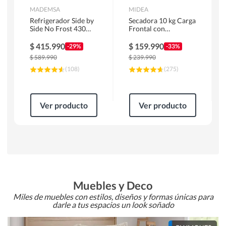
MADEMSA
MIDEA
Refrigerador Side by
Secadora 10 kg Carga
Side No Frost 430
Frontal con
Litros Negro
Evacuación Blanco
MAS430B
MD100A100/W2
$
415.990
$
159.990
-29%
-33%
$
589.990
$
239.990
(
108
)
(
275
)
Ver producto
Ver producto
Muebles y Deco
Miles de muebles con estilos, diseños y formas únicas para
darle a tus espacios un look soñado