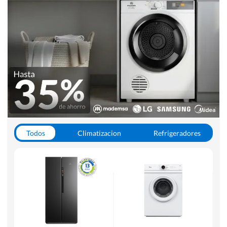
Todos
Climatizacion
Refrigeradores
Lavado y Secado
Cocinas
Aspiradoras
Hornos y Microondas
Otros