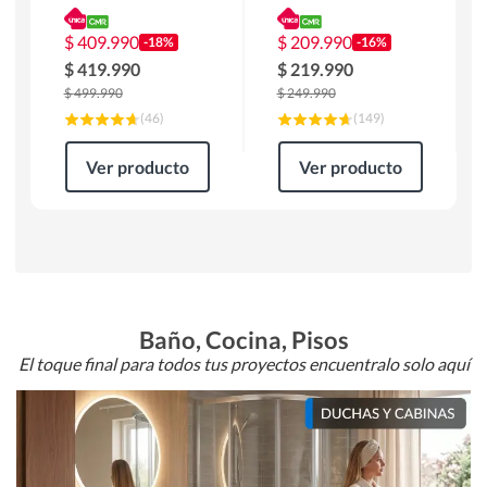
180 x 90 x 76 cm
Atlanta 91x101x94
Café
cm Negro
$
409.990
$
209.990
-18%
-16%
$
419.990
$
219.990
$
499.990
$
249.990
(
46
)
(
149
)
Ver producto
Ver producto
Baño, Cocina, Pisos
El toque final para todos tus proyectos encuentralo solo aquí