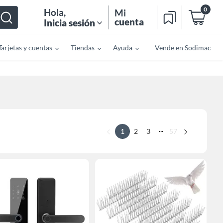
0
Hola
,
Mi
cuenta
Inicia sesión
Tarjetas y cuentas
Tiendas
Ayuda
Vende en Sodimac
...
1
2
3
57