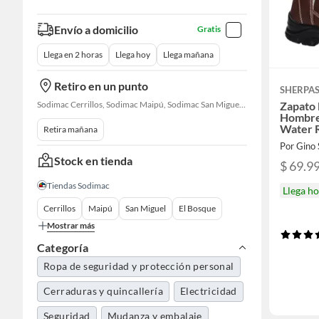
Envío a domicilio
Gratis
Llega en 2 horas
Llega hoy
Llega mañana
Retiro en un punto
SHERPA
Sodimac Cerrillos, Sodimac Maipú, Sodimac San Miguel, Sodimac El Bosque, Sodimac San Bernardo, Constructor Cantagallo, Sodimac Talagante, Sodimac San Fernando
Zapato
Hombre
Water R
Retira mañana
Por Gino 
Stock en tienda
$ 69.9
Tiendas Sodimac
Llega h
Cerrillos
Maipú
San Miguel
El Bosque
Mostrar más
Categoría
Ropa de seguridad y protección personal
Cerraduras y quincallería
Electricidad
Seguridad
Mudanza y embalaje