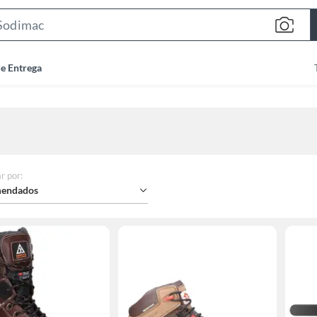
Search
Bar
de Entrega
r por
:
endados