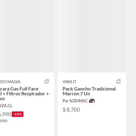
DO MAGIA
VINILIT
ara Gas Full Face
Pack Gancho Tradicional
 + Filtros Respirador +
Marron 7 Un
ros
Por SODIMAC
BIZA.CL
$ 8.700
6.990
-64%
.990