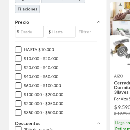
Fijaciones
Precio
Filtrar
$
$
HASTA $10.000
$10.000 - $20.000
$20.000 - $40.000
AIZO
$40.000 - $60.000
Cerrad
$60.000 - $100.000
Dormit
3llaves
$100.000 - $200.000
Por Aizo
$200.000 - $350.000
$ 9.59
$350.000 - $500.000
$ 19.990
$500.000 - $1.000.000
Llega h
Descuentos
Retira 
20% dcto y más