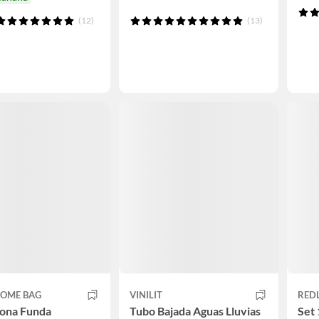
(12)
(13)
HOME BAG
VINILIT
RED
Lona Funda
Tubo Bajada Aguas Lluvias
Set 