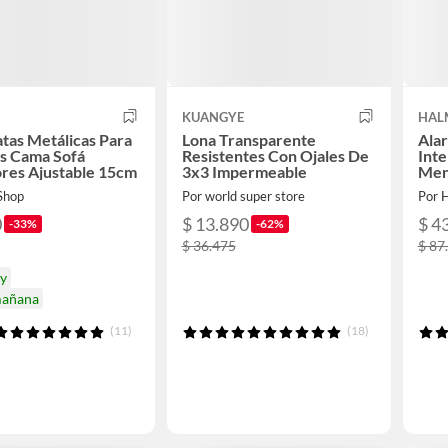
KUANGYE
HAL
atas Metálicas Para
Lona Transparente
Ala
s Cama Sofá
Resistentes Con Ojales De
Inte
res Ajustable 15cm
3x3 Impermeable
Men
 Shop
Por world super store
Por
0
$ 13.890
$ 4
-33%
-62%
$ 36.475
$ 87
oy
mañana
(11)
(18)