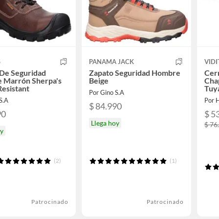
S
PANAMA JACK
VIDI
 De Seguridad
Zapato Seguridad Hombre
Cerr
 Marrón Sherpa's
Beige
Chap
esistant
Tuya
Por Gino S.A
Hog
S.A
Por 
$ 84.990
90
$ 5
Llega hoy
$ 76
oy
(2)
(1)
Patrocinado
Patrocinado