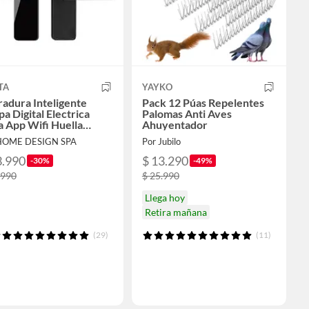
TA
YAYKO
adura Inteligente
Pack 12 Púas Repelentes
a Digital Electrica
Palomas Anti Aves
 App Wifi Huella
Ahuyentador
ar
HOME DESIGN SPA
Por Jubilo
3.990
$ 13.290
-30%
-49%
.990
$ 25.990
Llega hoy
Retira mañana
(29)
(11)