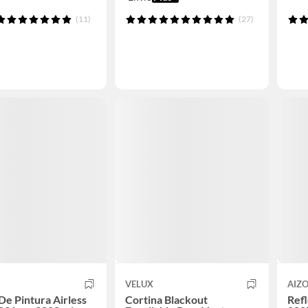
(11)
(27)
VELUX
AIZ
De Pintura Airless
Cortina Blackout
Ref