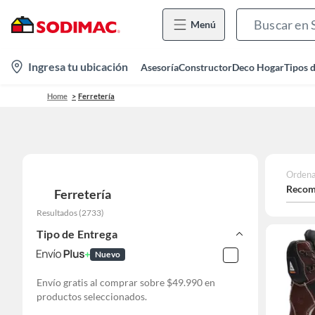
Menú
location-
Ingresa tu ubicación
Asesoría
Constructor
Deco Hogar
Tipos 
icon
Home
Ferretería
Ordena
Recom
Ferretería
Resultados
(
2733
)
Tipo de Entrega
Nuevo
Envío gratis al comprar sobre $49.990 en
productos seleccionados.