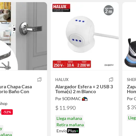
HALUX
SHE
ura Chapa Casa
Alargador Esfera + 2 USB 3
Zapa
orio Baño Con
Toma(s) 2 m Blanco
Hom
Por SODIMAC
Por G
 Shop
$ 3
$ 11.990
0
-52%
Lleg
Llega mañana
Retira mañana
oy
Envío
Plus
+
mañana