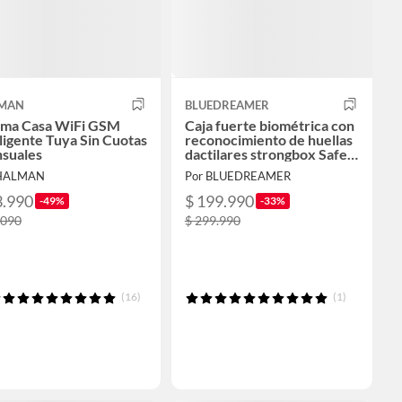
MAN
BLUEDREAMER
rma Casa WiFi GSM
Caja fuerte biométrica con
ligente Tuya Sin Cuotas
reconocimiento de huellas
suales
dactilares strongbox Safe
and Durable
 HALMAN
Por BLUEDREAMER
3.990
$ 199.990
-49%
-33%
.090
$ 299.990
(16)
(1)