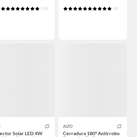
(19)
(2)
O
AIZO
lector Solar LED 4W
Cerradura 180° Antirrobo