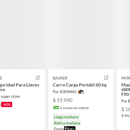
E
BAUKER
MUN
guridad Para Llaves
Carro Carga Portátil 60 kg
Masc
ave
6800
Por SODIMAC
Filt
 super store
$ 19.990
Por 
0
-62%
6
cuotas sin interés
$ 1
$ 46
Llega mañana
Retira mañana
Envío
Plus
+