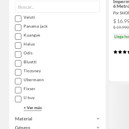
Imperme
6 Metr
Por SHO
Veloti
$ 16.9
Panama jack
$ 19.990
Kuangye
Llega h
Halux
Odis
Bluetti
Tiozoney
Ubermann
Fixser
U buy
+ Ver más
Material
Género