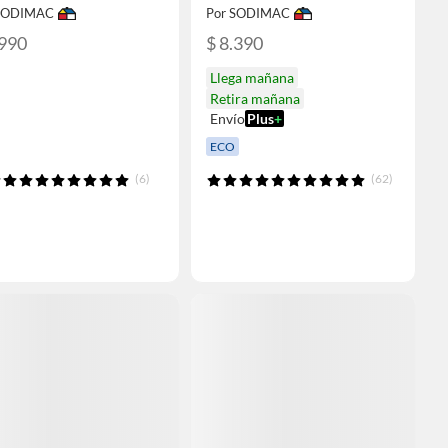
 SODIMAC
Por SODIMAC
.990
$ 8.390
Llega mañana
Retira mañana
Envío
Plus
+
ECO
(6)
(62)