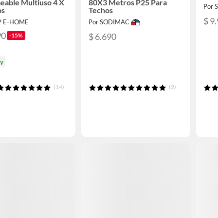
able Multiuso 4 X
80X3 Metros P25 Para
Por
os
Techos
$ 9
P E-HOME
Por SODIMAC
90
$ 6.690
-15%
oy
(14)
(2)