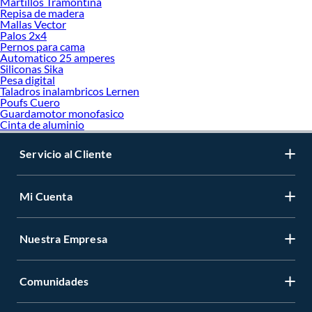
Martillos Tramontina
Repisa de madera
Mallas Vector
Palos 2x4
Pernos para cama
Automatico 25 amperes
Siliconas Sika
Pesa digital
Taladros inalambricos Lernen
Poufs Cuero
Guardamotor monofasico
Cinta de aluminio
Servicio al Cliente
Mi Cuenta
Nuestra Empresa
Comunidades