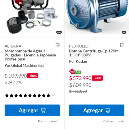
ALTERNA
PEDROLLO
Motobomba de Agua 3
Bomba Centrifuga Cp 170m
Pulgadas - Licencia Japonesa
1,5HP 380V
Profesional
Por Koslan
Por Global Machine Spa
$ 109.990
-56%
$ 573.990
-24%
$ 249.990
$ 604.990
$ 755.850
(2)
Agregar
Agregar
Patrocinado
Patrocinado