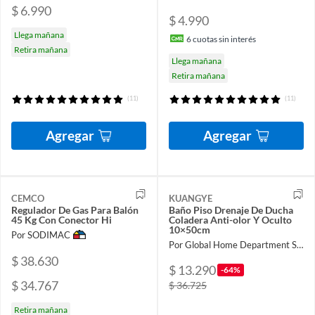
$ 6.990
$ 4.990
Llega mañana
6
cuotas sin interés
Retira mañana
Llega mañana
Retira mañana
(11)
(11)
Agregar
Agregar
CEMCO
KUANGYE
Regulador De Gas Para Balón
Baño Piso Drenaje De Ducha
45 Kg Con Conector Hi
Coladera Anti-olor Y Oculto
10×50cm
Por SODIMAC
Por Global Home Department Store
$ 38.630
$ 13.290
-64%
$ 34.767
$ 36.725
Retira mañana