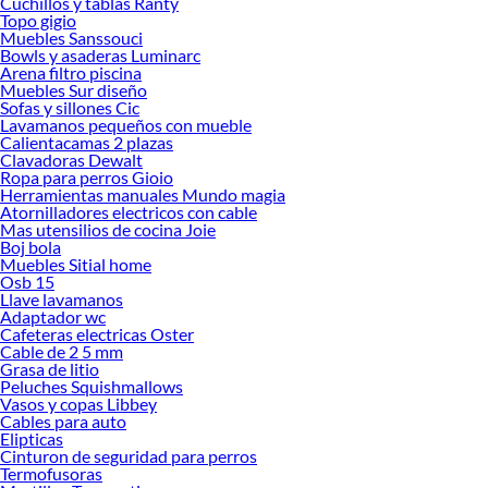
Cuchillos y tablas Ranty
Desde remodelaciones hasta proyectos de decoración, estamos aquí para hacer
Topo gigio
tus ideas realidad. ¡Visítanos y encuentra todo lo que tenemos para ofrecerte en
Muebles Sanssouci
Gasfitería!
Bowls y asaderas Luminarc
Arena filtro piscina
Explora la variedad de productos de Gasfitería en Sodimac
Muebles Sur diseño
Sofas y sillones Cic
Herramientas, materiales y accesorios de calidad para tus proyectos y
Lavamanos pequeños con mueble
renovación de espacios. ¡Visítanos y descubre todo lo que tenemos para
Calientacamas 2 plazas
ofrecerte!
Clavadoras Dewalt
Ropa para perros Gioio
Encuentra una amplia variedad de productos de Gasfitería en Sodimac.
Herramientas manuales Mundo magia
Encuentra todo lo necesario para tus proyectos de renovación y decoración.
Atornilladores electricos con cable
¡Visítanos y haz tus ideas realidad!
Mas utensilios de cocina Joie
Boj bola
Muebles Sitial home
Osb 15
Llave lavamanos
Adaptador wc
Cafeteras electricas Oster
Cable de 2 5 mm
Grasa de litio
Peluches Squishmallows
Vasos y copas Libbey
Cables para auto
Elipticas
Cinturon de seguridad para perros
Termofusoras