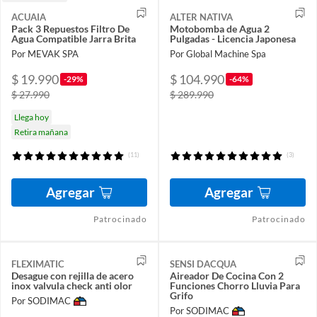
ACUAIA
ALTER NATIVA
Pack 3 Repuestos Filtro De
Motobomba de Agua 2
Agua Compatible Jarra Brita
Pulgadas - Licencia Japonesa
Por MEVAK SPA
Por Global Machine Spa
$ 19.990
$ 104.990
-29%
-64%
$ 27.990
$ 289.990
Llega hoy
Retira mañana
(11)
(3)
Agregar
Agregar
Patrocinado
Patrocinado
FLEXIMATIC
SENSI DACQUA
Desague con rejilla de acero
Aireador De Cocina Con 2
inox valvula check anti olor
Funciones Chorro Lluvia Para
Grifo
Por SODIMAC
Por SODIMAC