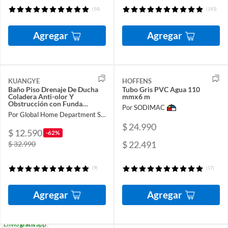
(54)
(143)
Agregar
Agregar
KUANGYE
HOFFENS
Baño Piso Drenaje De Ducha
Tubo Gris PVC Agua 110
Coladera Anti-olor Y
mmx6 m
Obstrucción con Funda
Por SODIMAC
Invisible Extraíble
Por Global Home Department Store
40cmx10cm
$ 24.990
$ 12.590
-62%
$ 22.491
$ 32.990
(9)
(17)
Agregar
Agregar
Envío
gratis
app