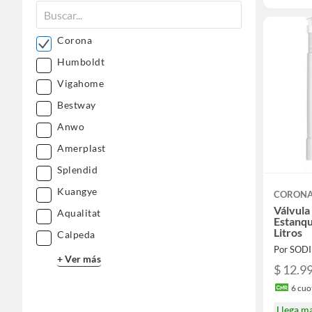
Corona
Humboldt
Vigahome
Bestway
Anwo
Amerplast
Splendid
Kuangye
CORON
Válvula
Aqualitat
Estanqu
Litros
Calpeda
Por SOD
+ Ver más
$ 12.9
6
cuot
Llega m