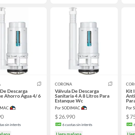
A
CORONA
COR
 De Descarga
Válvula De Descarga
Kit 
e Ahorro Agua 4/ 6
Sanitaria 4 A 8 Litros Para
Anti
Estanque Wc
Para
IMAC
Por SODIMAC
Por
90
$ 26.990
$ 7
as sin interés
6
cuotas sin interés
añana
Llega mañana
Lle