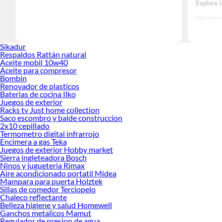
Explora 
Herramient
Encuentra
realidad!
Sikadur
Respaldos Rattán natural
Aceite mobil 10w40
Aceite para compresor
Bombin
Renovador de plasticos
Baterias de cocina Ilko
Juegos de exterior
Racks tv Just home collection
Saco escombro y balde construccion
2x10 cepillado
Termometro digital infrarrojo
Encimera a gas Teka
Juegos de exterior Hobby market
Sierra ingleteadora Bosch
Ninos y jugueteria Rimax
Aire acondicionado portatil Midea
Mampara para puerta Holztek
Sillas de comedor Terciopelo
Chaleco reflectante
Belleza higiene y salud Homewell
Ganchos metalicos Mamut
Regulador de presion de agua