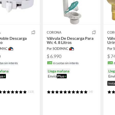
A
CORONA
COR
Doble Descarga
Válvula De Descarga Para
Vál
do
Wc 4. 8 Litros
Uri
IMAC
Por SODIMAC
Por
0
$ 6.990
$ 7
as sin interés
6
cuotas sin interés
añana
Llega mañana
Lle
us
+
Envío
Plus
+
Env
Inst
(13)
(4)