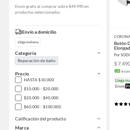
Envío gratis al comprar sobre $49.990 en
productos seleccionados.
Envío a domicilio
CORON
Llega mañana
Botón 
Elonga
Categoría
Por SOD
Reparación de baño
$ 7.49
6
cuot
Precio
HASTA $10.000
Llega m
Envío
Pl
$10.000 - $20.000
$20.000 - $40.000
$60.000 - $100.000
Calificación del producto
Marca