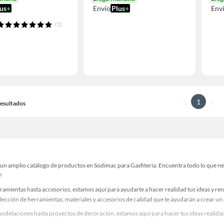
us
+
Envío
Plus
+
Env
(1)
1
 Resultados
n amplio catálogo de productos en Sodimac para Gasfitería. Encuentra todo lo que nece
!
ramientas hasta accesorios, estamos aquí para ayudarte a hacer realidad tus ideas y re
lección de herramientas, materiales y accesorios de calidad que te ayudarán a crear un
delaciones hasta proyectos de decoración, estamos aquí para hacer tus ideas realidad.