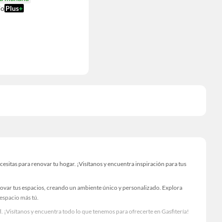
ío
Plus
+
sitas para renovar tu hogar. ¡Visítanos y encuentra inspiración para tus
novar tus espacios, creando un ambiente único y personalizado. Explora
 espacio más tú.
 ¡Visítanos y encuentra todo lo que tenemos para ofrecerte en Gasfitería!