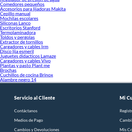
Comedores pequeños
Accesorios para lijadoras Makita
Cepillo manual
Mochilas escolares
Siliconas Lanco
Escritorios Stanford
Termolaminadora
Toldos y pergolas
Extractor de tornillos
Cargadores y cables Irm
Disco lija esmeril
Juguetes didacticos Lamaze
Cargadores y cables Vivo
Plantas y pasto Plant me
Brochas
Cuchillos de cocina Brinox
Alambre negro 14
Servicio al Cliente
Mi C
Contáctanos
Regist
Medios de Pago
Cambi
Cambios y Devoluciones
Mis C