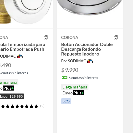
ONA
CORONA
vula Temporizada para
Botón Accionador Doble
nario Empotrada Push
Descarga Redondo
Repuesto Inodoro
 SODIMAC
Por SODIMAC
4.490
$ 9.990
6
cuotas sin interés
6
cuotas sin interés
ga mañana
Llega mañana
ío
Plus
+
Envío
Plus
+
ala por $19.990
ECO
(2)