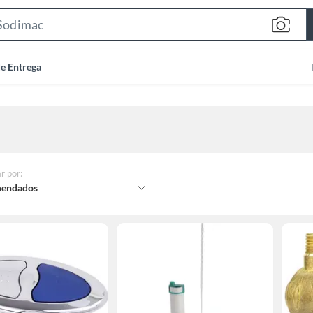
Search
Bar
de Entrega
r por
:
endados