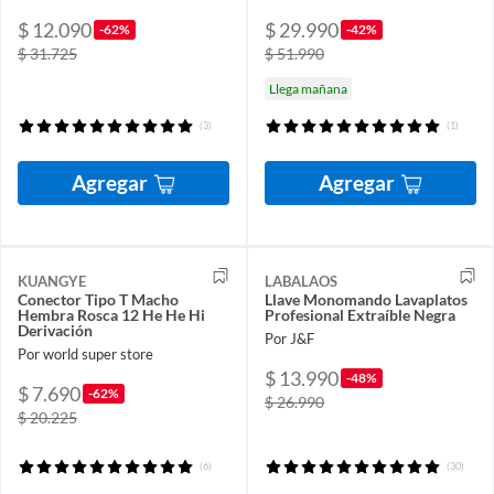
$ 12.090
$ 29.990
-62%
-42%
$ 31.725
$ 51.990
Llega mañana
(3)
(1)
Agregar
Agregar
KUANGYE
LABALAOS
Conector Tipo T Macho
Llave Monomando Lavaplatos
Hembra Rosca 12 He He Hi
Profesional Extraíble Negra
Derivación
Por J&F
Por world super store
$ 13.990
-48%
$ 7.690
-62%
$ 26.990
$ 20.225
(6)
(30)