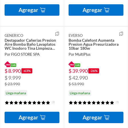
Agregar
Agregar
GENERICO
EVERSO
Destapador Cañerias Presion
Bomba Calefont Aumenta
Aire Bomba Baño Lavaplatos
Presion Agua Presurizadora
WC Inodoro Tina Limpieza
10bar 180w
Hogar Sopapo
Por FIGO STORE SPA
Por MultiPlus
$ 8.990
$ 39.990
-63%
-26%
$ 9.999
$ 42.990
$ 23.990
$ 53.990
Llega mañana
Llega mañana
(2)
(5)
Agregar
Agregar