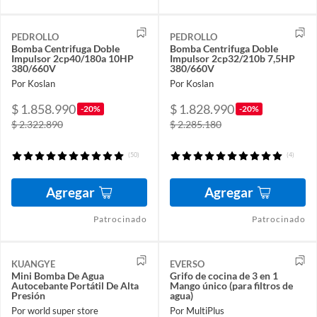
PEDROLLO
PEDROLLO
Bomba Centrifuga Doble
Bomba Centrifuga Doble
Impulsor 2cp40/180a 10HP
Impulsor 2cp32/210b 7,5HP
380/660V
380/660V
Por Koslan
Por Koslan
$ 1.858.990
$ 1.828.990
-20%
-20%
$ 2.322.890
$ 2.285.180
(50)
(4)
Agregar
Agregar
Patrocinado
Patrocinado
KUANGYE
EVERSO
Mini Bomba De Agua
Grifo de cocina de 3 en 1
Autocebante Portátil De Alta
Mango único (para filtros de
Presión
agua)
Por world super store
Por MultiPlus