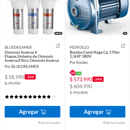
BLUEDREAMER
PEDROLLO
Osmosis Inversa 6
Bomba Centrifuga Cp 170m
Etapas,Sistema de Osmosis
1,5HP 380V
Inversa,Filtro Osmosis Inversa
Por Koslan
Por BLUEDREAMER
$ 58.990
-26%
$ 573.990
-24%
$ 79.990
$ 604.990
$ 755.850
(9)
Agregar
Agregar
Patrocinado
Patrocinado