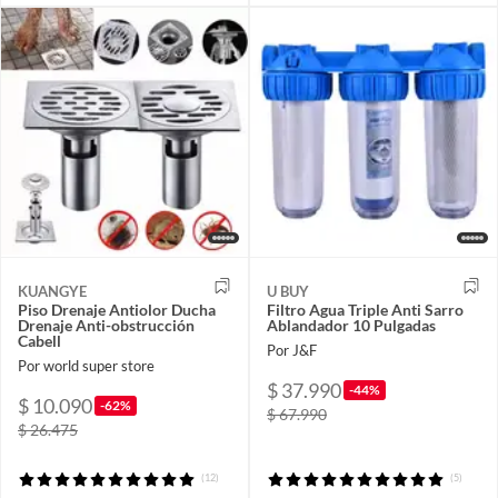
KUANGYE
U BUY
Piso Drenaje Antiolor Ducha
Filtro Agua Triple Anti Sarro
Drenaje Anti-obstrucción
Ablandador 10 Pulgadas
Cabell
Por J&F
Por world super store
$ 37.990
-44%
$ 10.090
-62%
$ 67.990
$ 26.475
(12)
(5)