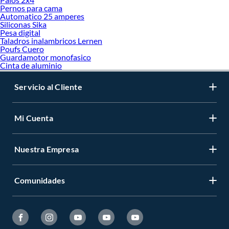
Pernos para cama
Automatico 25 amperes
Siliconas Sika
Pesa digital
Taladros inalambricos Lernen
Poufs Cuero
Guardamotor monofasico
Cinta de aluminio
Servicio al Cliente
Mi Cuenta
Nuestra Empresa
Comunidades