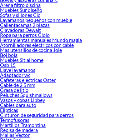
Arena filtro piscina
Explora la variedad de productos de Gasfitería en Sodimac
Muebles Sur diseño
Sofas y sillones Cic
Herramientas, materiales y accesorios de calidad para tus proyectos y
Lavamanos pequeños con mueble
renovación de espacios. ¡Visítanos y descubre todo lo que tenemos para
Calientacamas 2 plazas
ofrecerte!
Clavadoras Dewalt
Ropa para perros Gioio
Encuentra una amplia variedad de productos de Gasfitería en Sodimac.
Herramientas manuales Mundo magia
Encuentra todo lo necesario para tus proyectos de renovación y decoración.
Atornilladores electricos con cable
¡Visítanos y haz tus ideas realidad!
Mas utensilios de cocina Joie
Boj bola
Muebles Sitial home
Osb 15
Llave lavamanos
Adaptador wc
Cafeteras electricas Oster
Cable de 2 5 mm
Grasa de litio
Peluches Squishmallows
Vasos y copas Libbey
Cables para auto
Elipticas
Cinturon de seguridad para perros
Termofusoras
Martillos Tramontina
Repisa de madera
Mallas Vector
Palos 2x4