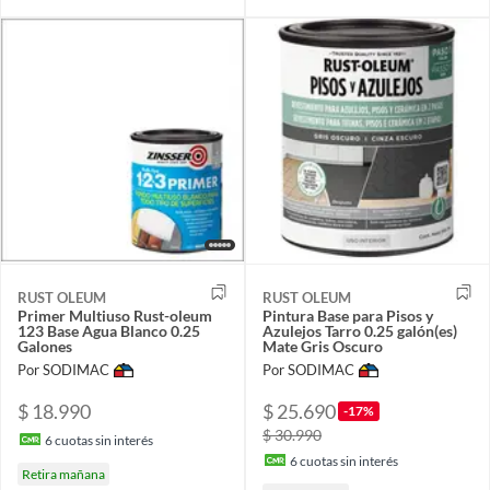
RUST OLEUM
RUST OLEUM
Primer Multiuso Rust-oleum
Pintura Base para Pisos y
123 Base Agua Blanco 0.25
Azulejos Tarro 0.25 galón(es)
Galones
Mate Gris Oscuro
Por SODIMAC
Por SODIMAC
$ 18.990
$ 25.690
-17%
$ 30.990
6
cuotas sin interés
6
cuotas sin interés
Retira mañana