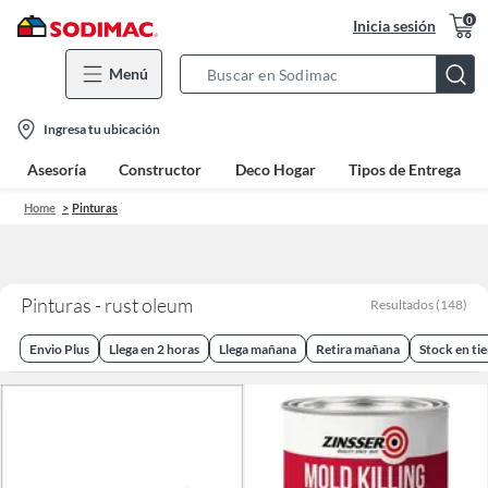
0
Inicia sesión
Menú
Search
Bar
location-
Ingresa tu ubicación
icon
Asesoría
Constructor
Deco Hogar
Tipos de Entrega
Home
Pinturas
Pinturas - rust oleum
Resultados
(
148
)
Envio Plus
Llega en 2 horas
Llega mañana
Retira mañana
Stock en ti