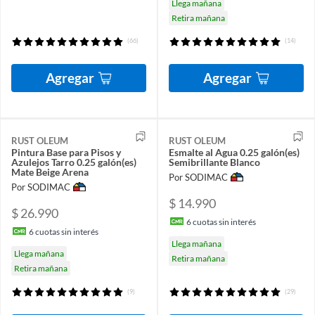
Llega mañana
Retira mañana
(66)
(14)
Agregar
Agregar
RUST OLEUM
RUST OLEUM
Pintura Base para Pisos y
Esmalte al Agua 0.25 galón(es)
Azulejos Tarro 0.25 galón(es)
Semibrillante Blanco
Mate Beige Arena
Por SODIMAC
Por SODIMAC
$ 14.990
$ 26.990
6
cuotas sin interés
6
cuotas sin interés
Llega mañana
Llega mañana
Retira mañana
Retira mañana
(9)
(29)