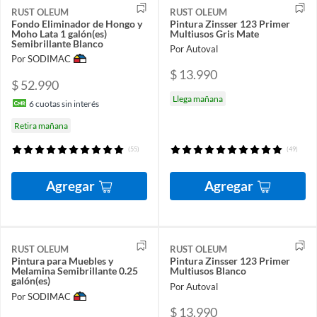
RUST OLEUM
RUST OLEUM
Fondo Eliminador de Hongo y
Pintura Zinsser 123 Primer
Moho Lata 1 galón(es)
Multiusos Gris Mate
Semibrillante Blanco
Por Autoval
Por SODIMAC
$ 13.990
$ 52.990
Llega mañana
6
cuotas sin interés
Retira mañana
(55)
(49)
Agregar
Agregar
RUST OLEUM
RUST OLEUM
Pintura para Muebles y
Pintura Zinsser 123 Primer
Melamina Semibrillante 0.25
Multiusos Blanco
galón(es)
Por Autoval
Por SODIMAC
$ 13.990