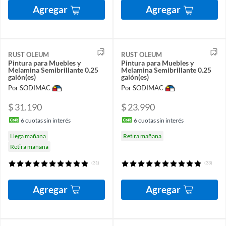
Agregar
Agregar
RUST OLEUM
RUST OLEUM
Pintura para Muebles y
Pintura para Muebles y
Melamina Semibrillante 0.25
Melamina Semibrillante 0.25
galón(es)
galón(es)
Por SODIMAC
Por SODIMAC
$ 31.190
$ 23.990
6
cuotas sin interés
6
cuotas sin interés
Llega mañana
Retira mañana
Retira mañana
(31)
(33)
Agregar
Agregar