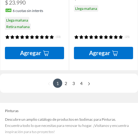
$ 23.990
Llega mañana
6
cuotas sin interés
Llega mañana
Retira mañana
(33)
(25)
Agregar
Agregar
1
2
3
4
Pinturas
Descubre un amplio catálogo de productos en Sodimac para Pinturas.
Encuentra todo lo que necesitas para renovar tu hogar. ¡Visítanos y encuentra
inspiración para tus proyectos!