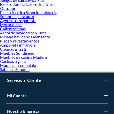
Juegos de cama Mica kids
Electrodomesticos cocina Ufesa
Outdoor
Placa electrica Schneider electric
Sombrilla para auto
Agorex transparente
Motor diesel
Calientacamas
Arbol de navidad con luces
Menaje navideno Dear santa
Pisos y revestimientos
Ampolleta infrarroja
Cocinas a gas 2
Muebles Sur diseño
Muebles de cocina Madera
Cocinas a gas 5
Mudanza y embalaje
Sabanas Sohome
Servicio al Cliente
Mi Cuenta
Nuestra Empresa