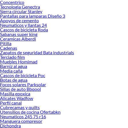
Concentrico
Cocina y Baño!
Tecnologia Genectra
Sierra circular Stanley
Explora la variedad de productos de Cocina y Baño en Sodimac
Pantallas para lamparas Diseño 3
Apoyos de cemento
Herramientas, materiales y accesorios de calidad para tus proyectos y
Neumaticos y llantas 24
renovación de espacios. ¡Visítanos y descubre todo lo que tenemos para
Cascos de bicicleta Roda
ofrecerte!
Sabanas super king
Ceramicas Alberdi
Encuentra una amplia variedad de productos de Cocina y Baño en Sodimac.
Pitilla
Encuentra todo lo necesario para tus proyectos de renovación y decoración.
Cadenas
¡Visítanos y haz tus ideas realidad!
Zapatos de seguridad Bata industrials
Terciado film
Muebles Homimad
Barniz al agua
Media caña
Cascos de bicicleta Poc
Botas de agua
Focos solares Parksolar
Sillas de auto Bbqool
Masilla epoxica
Alicates Wadfow
Perfil canal
Cubrecamas y quilts
Utensilios de cocina Ofertabkn
Neumaticos 245 75 r16
Manguera compresor
Dichondra