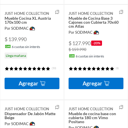
JUST HOME COLLECTION
JUST HOME COLLECTION
Mueble Cocina XL Austria
Mueble de Cocina Base 3
170x100 cm
Cajones con Cubierta 70x60
cm Atlas
Por SODIMAC
Por SODIMAC
$ 139.990
$ 127.990
-20%
6
cuotas sin interés
$ 159.990
Llega mañana
6
cuotas sin interés
(50)
(8)
Agregar
Agregar
JUST HOME COLLECTION
JUST HOME COLLECTION
Dispensador De Jabón Matte
Mueble de cocina base con
Beige
cubierta 180 cm Vimo
Positano
Por SODIMAC
Por SODIMAC