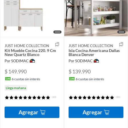
JUST HOME COLLECTION
JUST HOME COLLECTION
Kit Mueble Cocina 220. 9 Cm
Isla Cocina Americana Dallas
New Quartz Blanco
Blanca Denver
Por SODIMAC
Por SODIMAC
$ 149.990
$ 139.990
6
cuotas sin interés
6
cuotas sin interés
Llega mañana
(60)
(86)
Agregar
Agregar