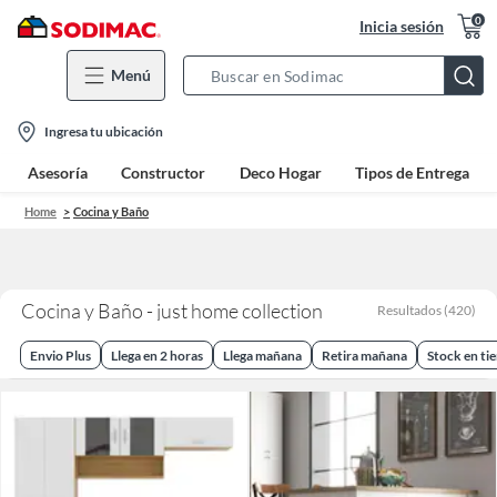
0
Inicia sesión
Menú
Search
Bar
location-
Ingresa tu ubicación
icon
Asesoría
Constructor
Deco Hogar
Tipos de Entrega
Home
Cocina y Baño
Cocina y Baño - just home collection
Resultados
(
420
)
Envio Plus
Llega en 2 horas
Llega mañana
Retira mañana
Stock en ti