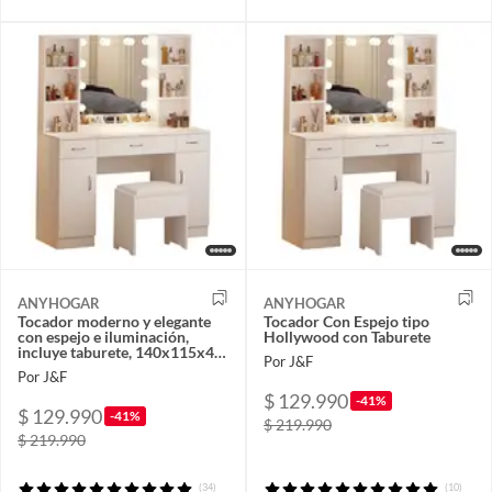
ANYHOGAR
ANYHOGAR
Tocador moderno y elegante
Tocador Con Espejo tipo
con espejo e iluminación,
Hollywood con Taburete
incluye taburete, 140x115x40
Por J&F
cm
Por J&F
$ 129.990
-41%
$ 129.990
-41%
$ 219.990
$ 219.990
(34)
(10)