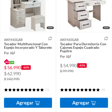
ANYHOGAR
ANYHOGAR
Tocador Multifuncional Con
Tocador Para Dormitorio Con
Espejo Incorporado Y Taburete
Cajones Espejo Cuadrado
Pupitre
Por J&F
Por J&F
$ 54.990
-45%
$ 56.990
-60%
$ 99.990
$ 62.990
$ 142.990
(11)
(82)
Agregar
Agregar