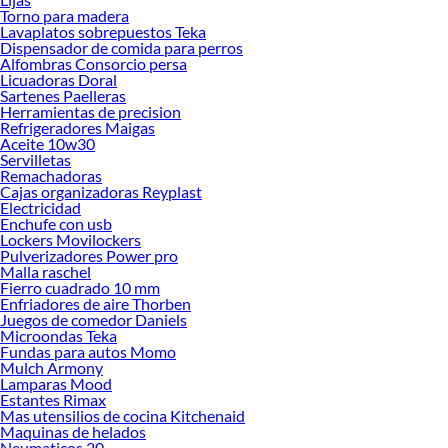
Encuentra todo lo necesario para tus proyectos de renovación y decoración.
Torno para madera
¡Visítanos y haz tus ideas realidad!
Lavaplatos sobrepuestos Teka
Dispensador de comida para perros
Alfombras Consorcio persa
Licuadoras Doral
Sartenes Paelleras
Herramientas de precision
Refrigeradores Maigas
Aceite 10w30
Servilletas
Remachadoras
Cajas organizadoras Reyplast
Electricidad
Enchufe con usb
Lockers Movilockers
Pulverizadores Power pro
Malla raschel
Fierro cuadrado 10 mm
Enfriadores de aire Thorben
Juegos de comedor Daniels
Microondas Teka
Fundas para autos Momo
Mulch Armony
Lamparas Mood
Estantes Rimax
Mas utensilios de cocina Kitchenaid
Maquinas de helados
Neumaticos 20