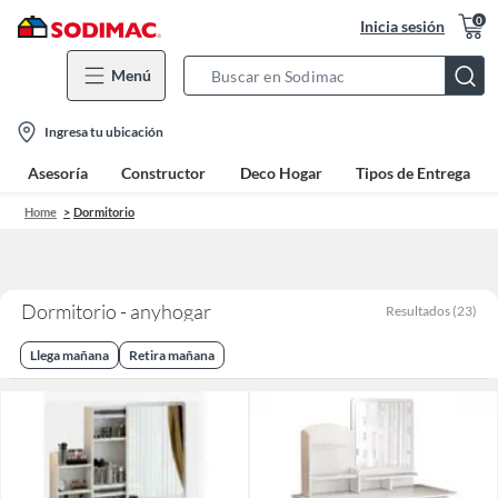
0
Inicia sesión
Menú
Search
Bar
location-
Ingresa tu ubicación
icon
Asesoría
Constructor
Deco Hogar
Tipos de Entrega
Home
Dormitorio
Dormitorio - anyhogar
Resultados
(
23
)
Llega mañana
Retira mañana