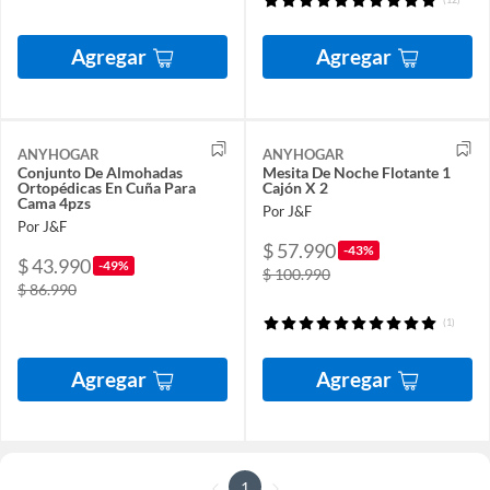
Agregar
Agregar
ANYHOGAR
ANYHOGAR
Conjunto De Almohadas
Mesita De Noche Flotante 1
Ortopédicas En Cuña Para
Cajón X 2
Cama 4pzs
Por J&F
Por J&F
$ 57.990
-43%
$ 43.990
-49%
$ 100.990
$ 86.990
(1)
Agregar
Agregar
1