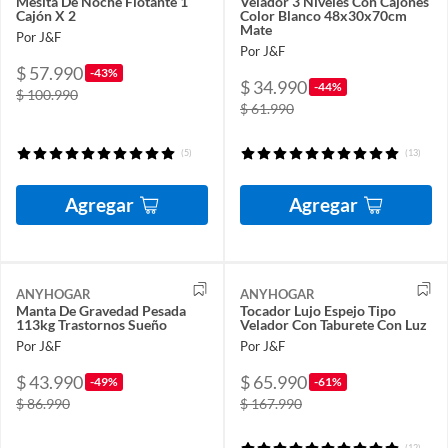
Mesita De Noche Flotante 1
Velador 3 Niveles Con Cajones
Cajón X 2
Color Blanco 48x30x70cm
Mate
Por J&F
Por J&F
$ 57.990
-43%
$ 34.990
-44%
$ 100.990
$ 61.990
(5)
(13)
Agregar
Agregar
ANYHOGAR
ANYHOGAR
Manta De Gravedad Pesada
Tocador Lujo Espejo Tipo
113kg Trastornos Sueño
Velador Con Taburete Con Luz
Por J&F
Por J&F
$ 43.990
$ 65.990
-49%
-61%
$ 86.990
$ 167.990
(12)