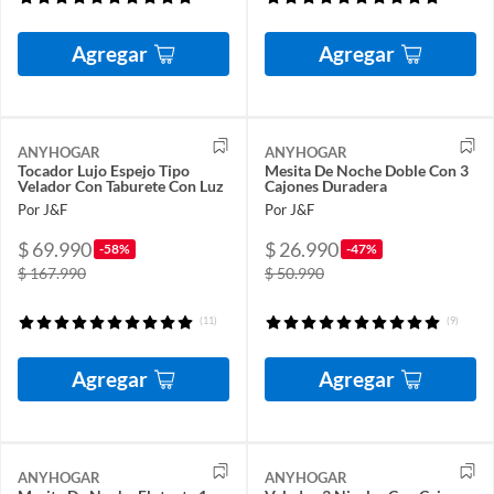
Agregar
Agregar
ANYHOGAR
ANYHOGAR
Tocador Lujo Espejo Tipo
Mesita De Noche Doble Con 3
Velador Con Taburete Con Luz
Cajones Duradera
Por J&F
Por J&F
$ 69.990
$ 26.990
-58%
-47%
$ 167.990
$ 50.990
(11)
(9)
Agregar
Agregar
ANYHOGAR
ANYHOGAR