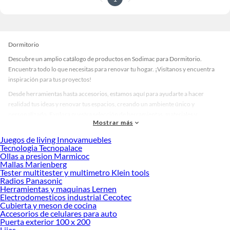
Dormitorio
Descubre un amplio catálogo de productos en Sodimac para Dormitorio.
Encuentra todo lo que necesitas para renovar tu hogar. ¡Visítanos y encuentra
inspiración para tus proyectos!
Desde herramientas hasta accesorios, estamos aquí para ayudarte a hacer
realidad tus ideas y renovar tus espacios, creando un ambiente único y
personalizado. Explora nuestra selección de herramientas, materiales y
Mostrar más
accesorios de calidad que te ayudarán a crear un espacio más tú.
Juegos de living Innovamuebles
Desde remodelaciones hasta proyectos de decoración, estamos aquí para hacer
Tecnologia Tecnopalace
tus ideas realidad. ¡Visítanos y encuentra todo lo que tenemos para ofrecerte en
Ollas a presion Marmicoc
Dormitorio!
Mallas Marienberg
Tester multitester y multimetro Klein tools
Explora la variedad de productos de Dormitorio en Sodimac
Radios Panasonic
Herramientas y maquinas Lernen
Herramientas, materiales y accesorios de calidad para tus proyectos y
Electrodomesticos industrial Cecotec
renovación de espacios. ¡Visítanos y descubre todo lo que tenemos para
Cubierta y meson de cocina
ofrecerte!
Accesorios de celulares para auto
Puerta exterior 100 x 200
Encuentra una amplia variedad de productos de Dormitorio en Sodimac.
Lijas