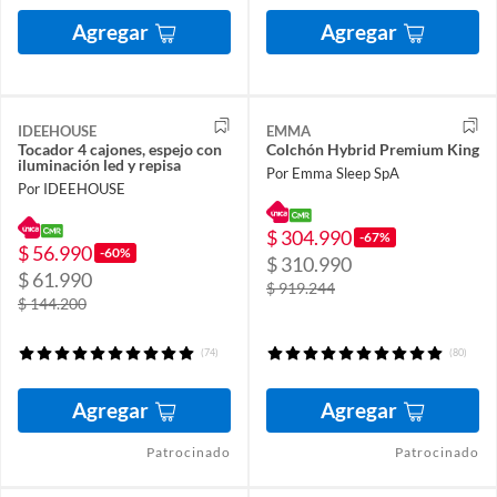
Agregar
Agregar
IDEEHOUSE
EMMA
Tocador 4 cajones, espejo con
Colchón Hybrid Premium King
iluminación led y repisa
Por Emma Sleep SpA
Por IDEEHOUSE
$ 304.990
-67%
$ 56.990
-60%
$ 310.990
$ 61.990
$ 919.244
$ 144.200
(74)
(80)
Agregar
Agregar
Patrocinado
Patrocinado