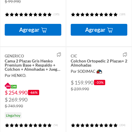
$ 99.990
(195)
(189)
Agregar
Agregar
GENERICO
CIC
Cama 2 Plazas Gris Henko
Colchon Ortopedic 2 Plazas+ 2
Premium Base + Respaldo +
Almohadas
Colchon + Almohadas + Juego
Por SODIMAC
de sabana
Por HENKO.
$ 159.990
-33%
$ 239.990
$ 254.990
-66%
$ 269.990
$ 749.990
Llega hoy
(54)
(204)