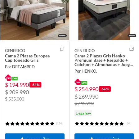
GENERICO
GENERICO
Cama 2 Plazas Europea
Cama 2 Plazas Gris Henko
Capitoneado Gris
Premium Base + Respaldo +
Colchon + Almohadas + Juego
Por DREAMBED
de sabana
Por HENKO.
$ 194.990
-64%
$ 254.990
-66%
$ 209.990
$ 269.990
$ 535.000
$ 749.990
Llega hoy
(114)
(54)