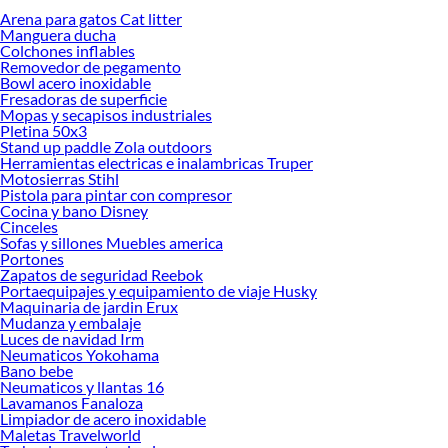
Arena para gatos Cat litter
Desde remodelaciones hasta proyectos de decoración, estamos aquí para hacer
Manguera ducha
tus ideas realidad. ¡Visítanos y encuentra todo lo que tenemos para ofrecerte en
Colchones inflables
Dormitorio!
Removedor de pegamento
Bowl acero inoxidable
Explora la variedad de productos de Dormitorio en Sodimac
Fresadoras de superficie
Mopas y secapisos industriales
Herramientas, materiales y accesorios de calidad para tus proyectos y
Pletina 50x3
renovación de espacios. ¡Visítanos y descubre todo lo que tenemos para
Stand up paddle Zola outdoors
ofrecerte!
Herramientas electricas e inalambricas Truper
Motosierras Stihl
Encuentra una amplia variedad de productos de Dormitorio en Sodimac.
Pistola para pintar con compresor
Encuentra todo lo necesario para tus proyectos de renovación y decoración.
Cocina y bano Disney
¡Visítanos y haz tus ideas realidad!
Cinceles
Sofas y sillones Muebles america
Portones
Zapatos de seguridad Reebok
Portaequipajes y equipamiento de viaje Husky
Maquinaria de jardin Erux
Mudanza y embalaje
Luces de navidad Irm
Neumaticos Yokohama
Bano bebe
Neumaticos y llantas 16
Lavamanos Fanaloza
Limpiador de acero inoxidable
Maletas Travelworld