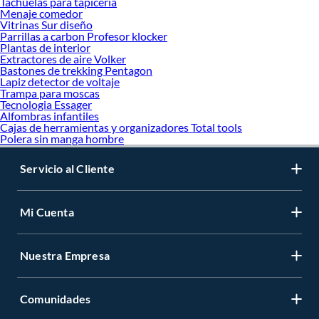
Tachuelas para tapiceria
Menaje comedor
Vitrinas Sur diseño
Parrillas a carbon Profesor klocker
Plantas de interior
Extractores de aire Volker
Bastones de trekking Pentagon
Lapiz detector de voltaje
Trampa para moscas
Tecnologia Essager
Alfombras infantiles
Cajas de herramientas y organizadores Total tools
Polera sin manga hombre
Servicio al Cliente
Mi Cuenta
Nuestra Empresa
Comunidades