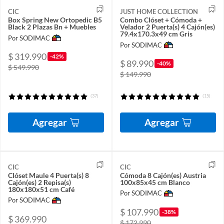
CIC
JUST HOME COLLECTION
Box Spring New Ortopedic B5
Combo Clóset + Cómoda +
Black 2 Plazas Bn + Muebles
Velador 2 Puerta(s) 4 Cajón(es)
79.4x170.3x49 cm Gris
Por SODIMAC
Por SODIMAC
$ 319.990
-42%
$ 89.990
-40%
$ 549.990
$ 149.990
(37)
(15)
Agregar
Agregar
CIC
CIC
Clóset Maule 4 Puerta(s) 8
Cómoda 8 Cajón(es) Austria
Cajón(es) 2 Repisa(s)
100x85x45 cm Blanco
180x180x51 cm Café
Por SODIMAC
Por SODIMAC
$ 107.990
-38%
$ 369.990
$ 172.990