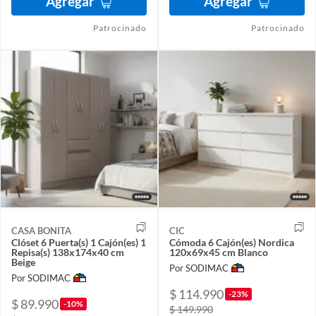
Agregar
Agregar
Patrocinado
Patrocinado
CASA BONITA
CIC
Clóset 6 Puerta(s) 1 Cajón(es) 1
Cómoda 6 Cajón(es) Nordica
Repisa(s) 138x174x40 cm
120x69x45 cm Blanco
Beige
Por SODIMAC
Por SODIMAC
$ 114.990
-23%
$ 89.990
-10%
$ 149.990