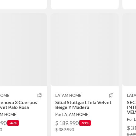
HOME
LATAM HOME
LAT
Genova 3 Cuerpos
Sitial Stuttgart Tela Velvet
SEC
lvet Palo Rosa
Beige Y Madera
INT
VEL
AM HOME
Por LATAM HOME
Por
990
$ 189.990
-46%
-51%
$ 3
90
$ 389.990
$ 69