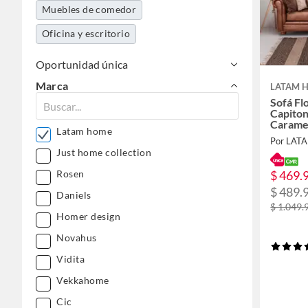
Muebles de comedor
Oficina y escritorio
Oportunidad única
Marca
LATAM 
Sofá Fl
Capito
Carame
Latam home
Por LAT
Just home collection
$ 469.
Rosen
$ 489.
Daniels
$ 1.049.
Homer design
Novahus
Vidita
Vekkahome
Cic