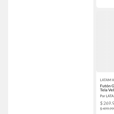
LATAM 
Futón 
Tela Ve
Por LAT
$ 269.
$ 499.9