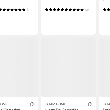
(3)
(2)
HOME
LATAM HOME
LAT
De Comedor
Juego De Comedor
Sofá