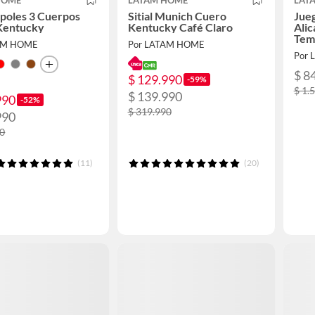
HOME
LATAM HOME
LAT
poles 3 Cuerpos
Sitial Munich Cuero
Jue
Kentucky
Kentucky Café Claro
Alic
Tem
AM HOME
Por LATAM HOME
Por
$ 8
$ 129.990
-59%
$ 1.
$ 139.990
990
-52%
$ 319.990
990
90
(11)
(20)