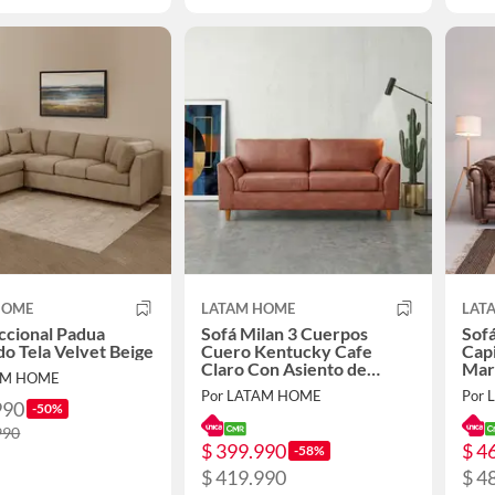
HOME
LATAM HOME
LAT
ccional Padua
Sofá Milan 3 Cuerpos
Sofá
do Tela Velvet Beige
Cuero Kentucky Cafe
Cap
Claro Con Asiento de
Mar
AM HOME
Resortes Pocket
Por LATAM HOME
Por
990
-50%
990
$ 399.990
$ 4
-58%
$ 419.990
$ 4