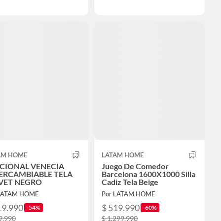
AM HOME
LATAM HOME
CIONAL VENECIA
Juego De Comedor
ERCAMBIABLE TELA
Barcelona 1600X1000 Silla
VET NEGRO
Cadiz Tela Beige
 LATAM HOME
Por LATAM HOME
19.990
$ 519.990
-54%
-60%
9.990
$ 1.299.990