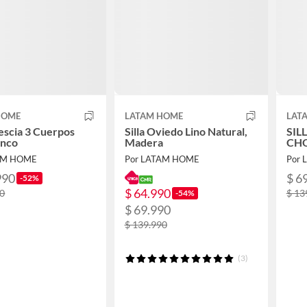
HOME
LATAM HOME
LAT
escia 3 Cuerpos
Silla Oviedo Lino Natural,
SIL
anco
Madera
CH
AM HOME
Por LATAM HOME
Por
990
$ 6
-52%
$ 64.990
90
$ 13
-54%
$ 69.990
$ 139.990
(3)