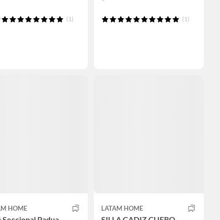
(1)
(1)
AM HOME
LATAM HOME
 Seccional Padua
SILLA CADIZ CUERO