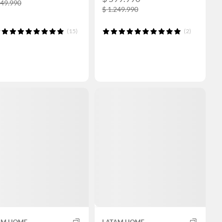
049.990
$ 1.249.990
(15)
(2)