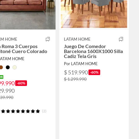
AM HOME
LATAM HOME
a Roma 3 Cuerpos
Juego De Comedor
itoné Cuero Colorado
Barcelona 1600X1000 Silla
Cadiz Tela Gris
 LATAM HOME
Por LATAM HOME
$ 519.990
-60%
$ 1.299.990
99.990
-60%
29.990
239.990
(2)