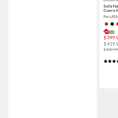
LATAM 
Sofá Ná
Cuero 
Por LAT
$ 399.
$ 419.
$ 839.9