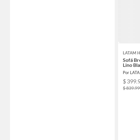
LATAM 
Sofá Br
Lino Bl
Por LAT
$ 399.
$ 839.9