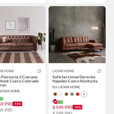
AM HOME
LATAM HOME
 Florencia 3 Cuerpos
Sofá Seccional Derecho
itoné Cuero Colorado
Napoles Cuero Kentucky
ron
Por LATAM HOME
 LATAM HOME
69.990
-55%
$ 549.990
-56%
89.990
$ 599.990