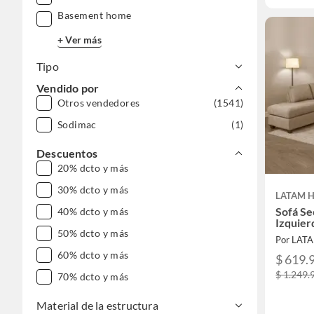
Basement home
+ Ver más
Tipo
Vendido por
Otros vendedores
(1541)
Sodimac
(1)
Descuentos
20% dcto y más
30% dcto y más
LATAM 
Sofá Se
40% dcto y más
Izquier
50% dcto y más
Por LAT
60% dcto y más
$ 619.
$ 1.249.
70% dcto y más
Material de la estructura