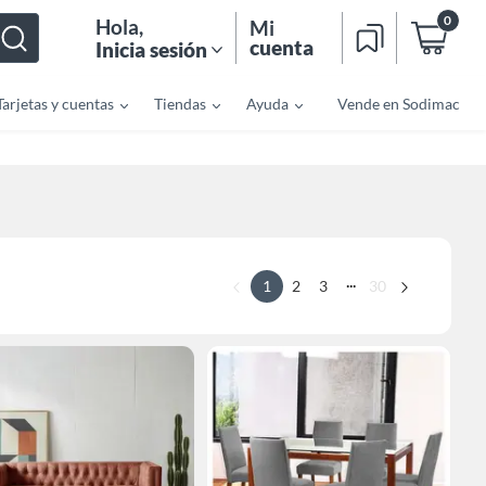
0
Hola
,
Mi
cuenta
Inicia sesión
Tarjetas y cuentas
Tiendas
Ayuda
Vende en Sodimac
...
1
2
3
30