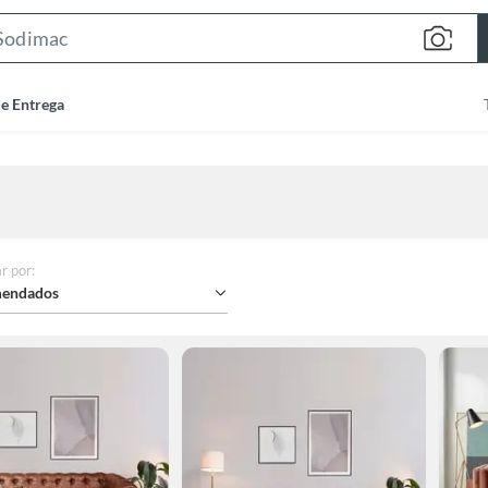
Search
Bar
de Entrega
r por
:
endados