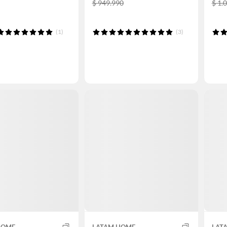
$ 949.990
$ 1.
(1)
(3)