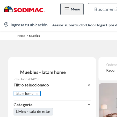
Menú
location-
Ingresa tu ubicación
Asesoría
Constructor
Deco Hogar
Tipos 
icon
Home
Muebles
Ordena
Recom
Muebles - latam home
Resultados
(
1425
)
Filtro seleccionado
latam home
Categoría
Living - sala de estar