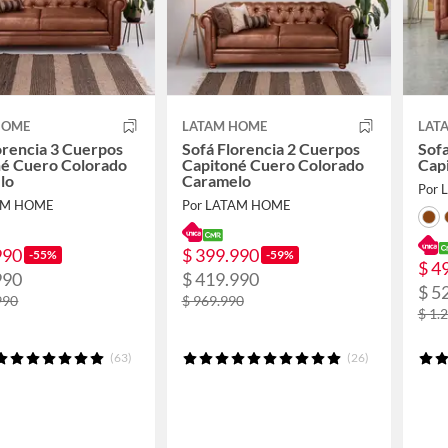
HOME
LATAM HOME
LAT
orencia 3 Cuerpos
Sofá Florencia 2 Cuerpos
Sof
né Cuero Colorado
Capitoné Cuero Colorado
Cap
lo
Caramelo
Por
AM HOME
Por LATAM HOME
990
$ 399.990
-55%
-59%
$ 4
990
$ 419.990
$ 5
990
$ 969.990
$ 1.
(63)
(26)