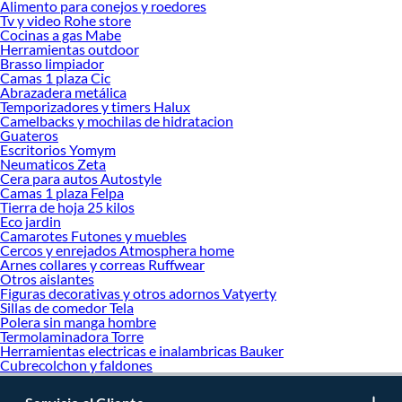
Alimento para conejos y roedores
renovación y decoración. ¡Visítanos y haz tus ideas realidad!
Tv y video Rohe store
Cocinas a gas Mabe
Herramientas outdoor
Brasso limpiador
Camas 1 plaza Cic
Abrazadera metálica
Temporizadores y timers Halux
Camelbacks y mochilas de hidratacion
Guateros
Escritorios Yomym
Neumaticos Zeta
Cera para autos Autostyle
Camas 1 plaza Felpa
Tierra de hoja 25 kilos
Eco jardin
Camarotes Futones y muebles
Cercos y enrejados Atmosphera home
Arnes collares y correas Ruffwear
Otros aislantes
Figuras decorativas y otros adornos Vatyerty
Sillas de comedor Tela
Polera sin manga hombre
Termolaminadora Torre
Herramientas electricas e inalambricas Bauker
Cubrecolchon y faldones