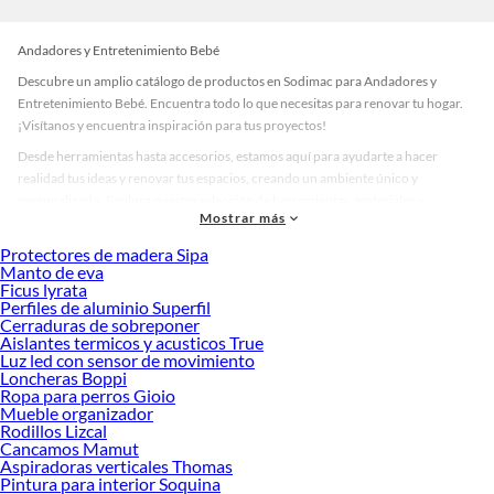
Andadores y Entretenimiento Bebé
Descubre un amplio catálogo de productos en Sodimac para Andadores y
Entretenimiento Bebé. Encuentra todo lo que necesitas para renovar tu hogar.
¡Visítanos y encuentra inspiración para tus proyectos!
Desde herramientas hasta accesorios, estamos aquí para ayudarte a hacer
realidad tus ideas y renovar tus espacios, creando un ambiente único y
personalizado. Explora nuestra selección de herramientas, materiales y
Mostrar más
accesorios de calidad que te ayudarán a crear un espacio más tú.
Protectores de madera Sipa
Desde remodelaciones hasta proyectos de decoración, estamos aquí para hacer
Manto de eva
tus ideas realidad. ¡Visítanos y encuentra todo lo que tenemos para ofrecerte en
Ficus lyrata
Andadores y Entretenimiento Bebé!
Perfiles de aluminio Superfil
Cerraduras de sobreponer
Explora la variedad de productos de Andadores y Entretenimiento Bebé
Aislantes termicos y acusticos True
en Sodimac
Luz led con sensor de movimiento
Loncheras Boppi
Herramientas, materiales y accesorios de calidad para tus proyectos y
Ropa para perros Gioio
renovación de espacios. ¡Visítanos y descubre todo lo que tenemos para
Mueble organizador
ofrecerte!
Rodillos Lizcal
Cancamos Mamut
Encuentra una amplia variedad de productos de Andadores y Entretenimiento
Aspiradoras verticales Thomas
Bebé en Sodimac. Encuentra todo lo necesario para tus proyectos de
Pintura para interior Soquina