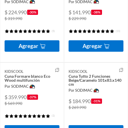
Por SODIMAC
Por SODIMAC
$ 224.990
$ 141.990
-30%
-38%
$ 319.990
$ 229.990
(5)
(11)
Agregar
Agregar
KIDSCOOL
KIDSCOOL
Cuna Formare blanco Eco
Cuna Tutto 2 Funciones
Wood multifunción
Beige/Caramelo 101x83.x140
cm
Por SODIMAC
Por SODIMAC
$ 359.990
-37%
$ 184.990
-31%
$ 569.990
$ 269.990
(1)