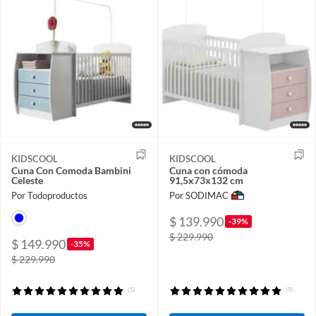
KIDSCOOL
KIDSCOOL
Cuna Con Comoda Bambini
Cuna con cómoda
Celeste
91,5x73x132 cm
Por Todoproductos
Por SODIMAC
$ 139.990
-39%
$ 229.990
$ 149.990
-35%
$ 229.990
(5)
(9)