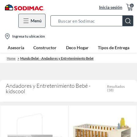
0
Inicia sesión
Menú
Search
Bar
location-
Ingresa tu ubicación
icon
Asesoría
Constructor
Deco Hogar
Tipos de Entrega
Home
Mundo Bebé - Andadores y Entretenimiento Bebé
Andadores y Entretenimiento Bebé -
Resultados
kidscool
(
38
)