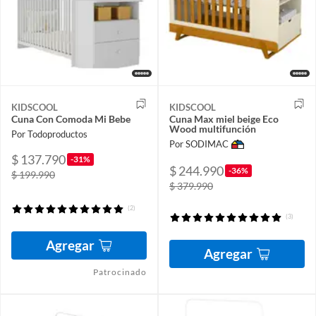
KIDSCOOL
KIDSCOOL
Cuna Con Comoda Mi Bebe
Cuna Max miel beige Eco
Wood multifunción
Por Todoproductos
Por SODIMAC
$ 137.790
-31%
$ 244.990
-36%
$ 199.990
$ 379.990
(2)
(3)
Agregar
Agregar
Patrocinado