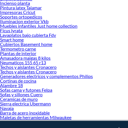
Incienso planta
Pintura latex Tajamar
Impresoras Cricut
Soportes ortopedicos
Iluminacion exterior Vkb
Muebles infantiles Just home collection
Ficus lyrata
Lavaplatos bajo cubierta Fdv
Smart home
Cubiertos Basement home
Termometro carne
Plantas de interior
Amasadora maigas 8 kilos
Neumaticos 155 65 r13
Techos y aislantes Cronacero
Techos y aislantes Cronacero
Generadores electricos y complementos Philips
Cortinas de cocina
Alambre 18
Sofas cama y futones Felpa
Sofas y sillones Cuero
Ceramicas de muro
Sierra electrica Ubermann
Navaja
Barra de acero inoxidable
Maletas de herramientas Milwaukee