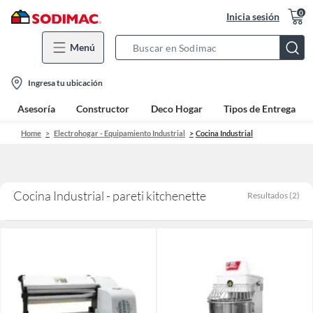
0
Inicia sesión
Menú
Search
Bar
location-
Ingresa tu ubicación
icon
Asesoría
Constructor
Deco Hogar
Tipos de Entrega
Home
Electrohogar - Equipamiento Industrial
Cocina Industrial
Cocina Industrial - pareti kitchenette
Resultados
(
2
)