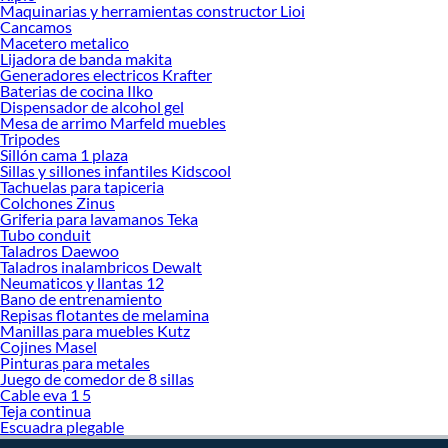
decoración. ¡Visítanos y haz tus ideas realidad!
Maquinarias y herramientas constructor Lioi
Cancamos
Macetero metalico
Lijadora de banda makita
Generadores electricos Krafter
Baterias de cocina Ilko
Dispensador de alcohol gel
Mesa de arrimo Marfeld muebles
Tripodes
Sillón cama 1 plaza
Sillas y sillones infantiles Kidscool
Tachuelas para tapiceria
Colchones Zinus
Griferia para lavamanos Teka
Tubo conduit
Taladros Daewoo
Taladros inalambricos Dewalt
Neumaticos y llantas 12
Bano de entrenamiento
Repisas flotantes de melamina
Manillas para muebles Kutz
Cojines Masel
Pinturas para metales
Juego de comedor de 8 sillas
Cable eva 1 5
Teja continua
Escuadra plegable