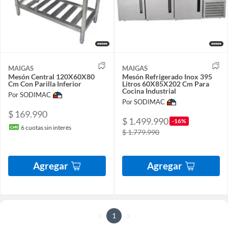
MAIGAS
MAIGAS
Mesón Central 120X60X80
Mesón Refrigerado Inox 395
Cm Con Parilla Inferior
Litros 60X85X202 Cm Para
Cocina Industrial
Por SODIMAC
Por SODIMAC
$ 169.990
$ 1.499.990
-16%
6
cuotas sin interés
$ 1.779.990
Agregar
Agregar
1