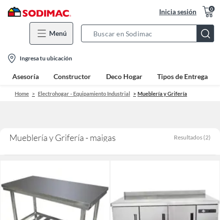
0
Inicia sesión
Menú
Search
Bar
location-
Ingresa tu ubicación
icon
Asesoría
Constructor
Deco Hogar
Tipos de Entrega
Home
Electrohogar - Equipamiento Industrial
Mueblería y Grifería
Mueblería y Grifería - maigas
Resultados
(
2
)