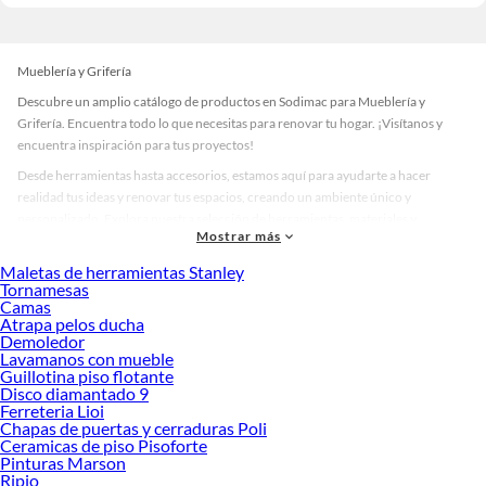
Mueblería y Grifería
Descubre un amplio catálogo de productos en Sodimac para Mueblería y
Grifería. Encuentra todo lo que necesitas para renovar tu hogar. ¡Visítanos y
encuentra inspiración para tus proyectos!
Desde herramientas hasta accesorios, estamos aquí para ayudarte a hacer
realidad tus ideas y renovar tus espacios, creando un ambiente único y
personalizado. Explora nuestra selección de herramientas, materiales y
Mostrar más
accesorios de calidad que te ayudarán a crear un espacio más tú.
Maletas de herramientas Stanley
Desde remodelaciones hasta proyectos de decoración, estamos aquí para hacer
Tornamesas
tus ideas realidad. ¡Visítanos y encuentra todo lo que tenemos para ofrecerte en
Camas
Mueblería y Grifería!
Atrapa pelos ducha
Demoledor
Explora la variedad de productos de Mueblería y Grifería en Sodimac
Lavamanos con mueble
Guillotina piso flotante
Herramientas, materiales y accesorios de calidad para tus proyectos y
Disco diamantado 9
renovación de espacios. ¡Visítanos y descubre todo lo que tenemos para
Ferreteria Lioi
ofrecerte!
Chapas de puertas y cerraduras Poli
Ceramicas de piso Pisoforte
Encuentra una amplia variedad de productos de Mueblería y Grifería en
Pinturas Marson
Sodimac. Encuentra todo lo necesario para tus proyectos de renovación y
Ripio