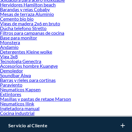
Hervidores Hamilton beach
Barandas y rejas Cobaby
Mesas de terraza Aluminio
Cemento bio bio
Vigas de madera 2x6 en bruto
Ducha telefono Stretto
Filtros para campanas de cocina
Base para monitor
Monstera
Andamio
Detergentes Kleine wolke
Viga 3x8
Tecnologia Genectra
Accesorios hombre Kuangye
Demoledor
Soundbar Aiwa
Barras y rieles para cortinas
Paraviento
Neumaticos Kapsen
Extintores
Masillas y pastas de retape Marson
Neumaticos Ilink
Ingletadora manual
Cocina industrial
Servicio al Cliente