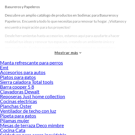
Basureros y Papeleros
Descubre un amplio catálogo de productos en Sodimac para Basureros y
Papeleros. Encuentra todo lo que necesitas para renovar tu hogar. ¡Visítanos y
encuentra inspiración para tus proyectos!
Desde herramientas hasta accesorios, estamos aquí para ayudarte a hacer
realidad tus ideas y renovar tus espacios, creando un ambiente único y
personalizado. Explora nuestra selección de herramientas, materiales y
Mostrar más
accesorios de calidad que te ayudarán a crear un espacio más tú.
Manta refrescante para perros
Desde remodelaciones hasta proyectos de decoración, estamos aquí para hacer
Emt
tus ideas realidad. ¡Visítanos y encuentra todo lo que tenemos para ofrecerte en
Accesorios para autos
Basureros y Papeleros!
Platos para gatos
Sierra caladora Total tools
Explora la variedad de productos de Basureros y Papeleros en Sodimac
Barra cooper 5 8
Clavadoras Dewalt
Herramientas, materiales y accesorios de calidad para tus proyectos y
Reposeras Just home collection
renovación de espacios. ¡Visítanos y descubre todo lo que tenemos para
Cocinas electricas
ofrecerte!
Planchas Oster
Ventilador de techo con luz
Encuentra una amplia variedad de productos de Basureros y Papeleros en
Pipeta para gatos
Sodimac. Encuentra todo lo necesario para tus proyectos de renovación y
Pijamas mujer
decoración. ¡Visítanos y haz tus ideas realidad!
Mesas de terraza Deco mimbre
Cocina Cata
Soldadura para acero inoxidable