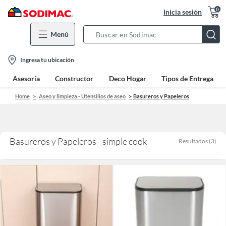
0
Inicia sesión
Menú
Search
Bar
location-
Ingresa tu ubicación
icon
Asesoría
Constructor
Deco Hogar
Tipos de Entrega
Home
Aseo y limpieza - Utensilios de aseo
Basureros y Papeleros
Basureros y Papeleros - simple cook
Resultados
(
3
)