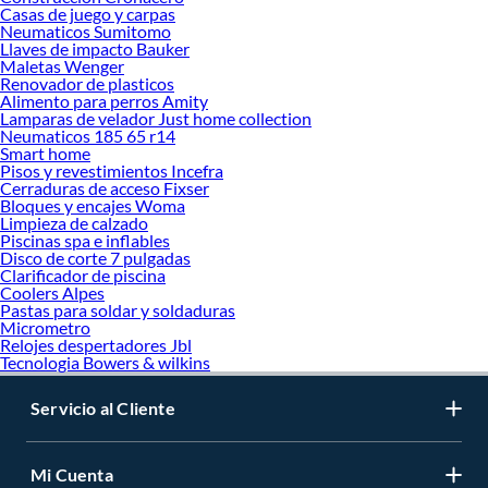
Casas de juego y carpas
Neumaticos Sumitomo
Llaves de impacto Bauker
Maletas Wenger
Renovador de plasticos
Alimento para perros Amity
Lamparas de velador Just home collection
Neumaticos 185 65 r14
Smart home
Pisos y revestimientos Incefra
Cerraduras de acceso Fixser
Bloques y encajes Woma
Limpieza de calzado
Piscinas spa e inflables
Disco de corte 7 pulgadas
Clarificador de piscina
Coolers Alpes
Pastas para soldar y soldaduras
Micrometro
Relojes despertadores Jbl
Tecnologia Bowers & wilkins
Servicio al Cliente
Mi Cuenta