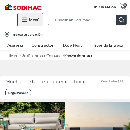
0
Inicia sesión
Menú
Search
Bar
location-
Ingresa tu ubicación
icon
Asesoría
Constructor
Deco Hogar
Tipos de Entrega
Home
Jardín y terraza - Terrazas
Muebles de terraza
Muebles de terraza - basement home
Resultados
(
14
)
Llega mañana