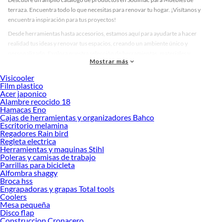
terraza. Encuentra todo lo que necesitas para renovar tu hogar. ¡Visítanos y
encuentra inspiración para tus proyectos!
Desde herramientas hasta accesorios, estamos aquí para ayudarte a hacer
realidad tus ideas y renovar tus espacios, creando un ambiente único y
personalizado. Explora nuestra selección de herramientas, materiales y
Mostrar más
accesorios de calidad que te ayudarán a crear un espacio más tú.
Visicooler
Desde remodelaciones hasta proyectos de decoración, estamos aquí para hacer
Film plastico
tus ideas realidad. ¡Visítanos y encuentra todo lo que tenemos para ofrecerte en
Acer japonico
Muebles de terraza!
Alambre recocido 18
Hamacas Eno
Explora la variedad de productos de Muebles de terraza en Sodimac
Cajas de herramientas y organizadores Bahco
Escritorio melamina
Herramientas, materiales y accesorios de calidad para tus proyectos y
Regadores Rain bird
renovación de espacios. ¡Visítanos y descubre todo lo que tenemos para
Regleta electrica
ofrecerte!
Herramientas y maquinas Stihl
Poleras y camisas de trabajo
Encuentra una amplia variedad de productos de Muebles de terraza en Sodimac.
Parrillas para bicicleta
Encuentra todo lo necesario para tus proyectos de renovación y decoración.
Alfombra shaggy
¡Visítanos y haz tus ideas realidad!
Broca hss
Engrapadoras y grapas Total tools
Coolers
Mesa pequeña
Disco flap
Construccion Cronacero