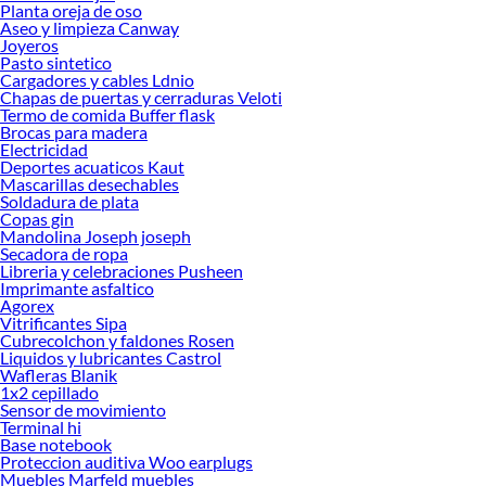
Planta oreja de oso
Encuentra todo lo necesario para tus proyectos de renovación y decoración.
Aseo y limpieza Canway
¡Visítanos y haz tus ideas realidad!
Joyeros
Pasto sintetico
Cargadores y cables Ldnio
Chapas de puertas y cerraduras Veloti
Termo de comida Buffer flask
Brocas para madera
Electricidad
Deportes acuaticos Kaut
Mascarillas desechables
Soldadura de plata
Copas gin
Mandolina Joseph joseph
Secadora de ropa
Libreria y celebraciones Pusheen
Imprimante asfaltico
Agorex
Vitrificantes Sipa
Cubrecolchon y faldones Rosen
Liquidos y lubricantes Castrol
Wafleras Blanik
1x2 cepillado
Sensor de movimiento
Terminal hi
Base notebook
Proteccion auditiva Woo earplugs
Muebles Marfeld muebles