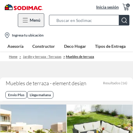
0
Inicia sesión
Menú
Search
Bar
location-
Ingresa tu ubicación
icon
Asesoría
Constructor
Deco Hogar
Tipos de Entrega
Home
Jardín y terraza - Terrazas
Muebles de terraza
Muebles de terraza - element design
Resultados
(
16
)
Envio Plus
Llega mañana