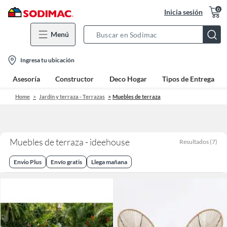
0
Inicia sesión
Menú
Search
Bar
location-
Ingresa tu ubicación
icon
Asesoría
Constructor
Deco Hogar
Tipos de Entrega
Home
Jardín y terraza - Terrazas
Muebles de terraza
Muebles de terraza - ideehouse
Resultados
(
7
)
Envio Plus
Envío gratis
Llega mañana