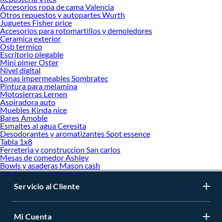
Accesorios ropa de cama Valencia
Otros repuestos y autopartes Wurth
Juguetes Fisher price
Accesorios para rotomartillos y demoledores
Ceramica exterior
Osb termico
Escritorio plegable
Mini pimer Oster
Nivel digital
Lonas impermeables Sombratec
Pintura para melamina
Motosierras Lernen
Aspiradora auto
Muebles Kinda nice
Bares Amoble
Esmaltes al agua Ceresita
Desodorantes y aromatizantes Spot essence
Tabla 1x8
Ferreteria y construccion San carlos
Mesas de comedor Ashley
Bowls y asaderas Mason cash
Servicio al Cliente
Mi Cuenta