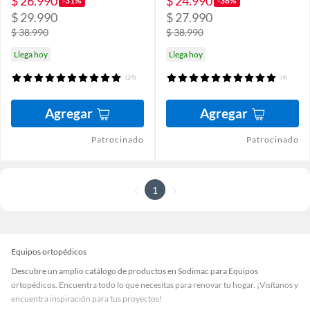
$ 26.990
$ 24.990
-31%
-36%
$ 29.990
$ 27.990
$ 38.990
$ 38.990
Llega hoy
Llega hoy
(24)
(4)
Agregar
Agregar
Patrocinado
Patrocinado
1
Equipos ortopédicos
Descubre un amplio catálogo de productos en Sodimac para Equipos
ortopédicos. Encuentra todo lo que necesitas para renovar tu hogar. ¡Visítanos y
encuentra inspiración para tus proyectos!