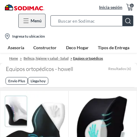
0
Inicia sesión
Menú
Search
Bar
location-
Ingresa tu ubicación
icon
Asesoría
Constructor
Deco Hogar
Tipos de Entrega
Home
Belleza, higiene y salud - Salud
Equipos ortopédicos
Equipos ortopédicos - howell
Resultados
(
6
)
Envio Plus
Llega hoy