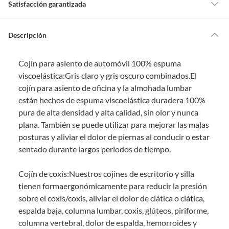
Satisfacción garantizada
Por ley, tienes hasta
10 días para devolver un producto
si te arrepientes
de la compra.
Descripción
Debe estar en perfecto estado, con todas sus etiquetas, sellos intactos y
sin uso, tal como te lo entregamos. Ten en cuenta que lo debes haber
Cojín para asiento de automóvil 100% espuma
comprado por internet y que hay ciertas categorías que no tienen este
derecho:
viscoelástica:Gris claro y gris oscuro combinados.El
cojín para asiento de oficina y la almohada lumbar
Productos que, por su naturaleza, no puedan ser devueltos,
están hechos de espuma viscoelástica duradera 100%
puedan deteriorarse o caducar con rapidez.
pura de alta densidad y alta calidad, sin olor y nunca
Confeccionados a la medida.
plana. También se puede utilizar para mejorar las malas
De uso personal.
posturas y aliviar el dolor de piernas al conducir o estar
En sodimac.cl te damos
30 días desde que recibes el producto
. Debe
sentado durante largos periodos de tiempo.
estar en perfecto estado, con todas sus etiquetas y sin uso, tal como te lo
entregamos.
Cojín de coxis:Nuestros cojines de escritorio y silla
Productos digitales que se entregan a través de una descarga
tienen formaergonómicamente para reducir la presión
electrónica, por ejemplo, cupones de experiencia o programas
sobre el coxis/coxis, aliviar el dolor de ciática o ciática,
para el computador.
espalda baja, columna lumbar, coxis, glúteos, piriforme,
Productos a pedido o confeccionados a medida.
columna vertebral, dolor de espalda, hemorroides y
Productos que han sido informados como imperfectos, usados,