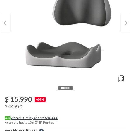
o
f
$ 15.990
n
-64%
I
$ 44.990
r
e
l
Abre tu CMR y ahorra $10.000
l
Acumula hasta
106
CMR Puntos
e
Vendido por
Biza.cl