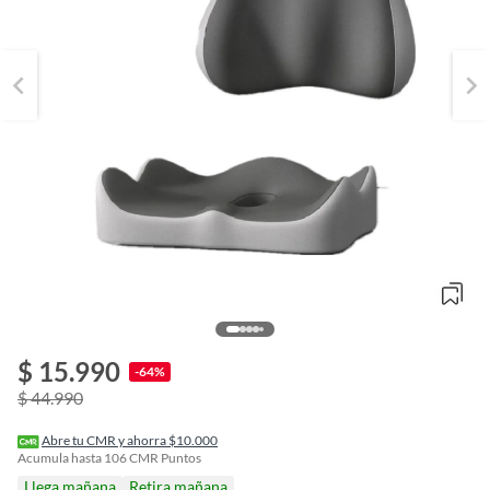
$ 15.990
o
-64%
f
$ 44.990
n
I
r
Abre tu CMR y ahorra $10.000
e
Acumula hasta
106
CMR Puntos
l
Llega mañana
Retira mañana