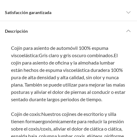
Satisfacción garantizada
Por ley, tienes hasta
10 días para devolver un producto
si te arrepientes
de la compra.
Descripción
Debe estar en perfecto estado, con todas sus etiquetas, sellos intactos y
sin uso, tal como te lo entregamos. Ten en cuenta que lo debes haber
Cojín para asiento de automóvil 100% espuma
comprado por internet y que hay ciertas categorías que no tienen este
derecho:
viscoelástica:Gris claro y gris oscuro combinados.El
cojín para asiento de oficina y la almohada lumbar
Productos que, por su naturaleza, no puedan ser devueltos,
están hechos de espuma viscoelástica duradera 100%
puedan deteriorarse o caducar con rapidez.
pura de alta densidad y alta calidad, sin olor y nunca
Confeccionados a la medida.
plana. También se puede utilizar para mejorar las malas
De uso personal.
posturas y aliviar el dolor de piernas al conducir o estar
En sodimac.cl te damos
30 días desde que recibes el producto
. Debe
sentado durante largos periodos de tiempo.
estar en perfecto estado, con todas sus etiquetas y sin uso, tal como te lo
entregamos.
Cojín de coxis:Nuestros cojines de escritorio y silla
Productos digitales que se entregan a través de una descarga
tienen formaergonómicamente para reducir la presión
electrónica, por ejemplo, cupones de experiencia o programas
sobre el coxis/coxis, aliviar el dolor de ciática o ciática,
para el computador.
espalda baja, columna lumbar, coxis, glúteos, piriforme,