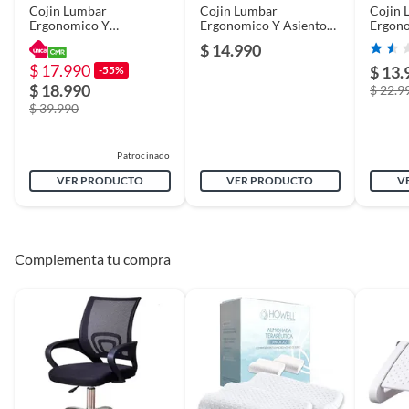
Cojin Lumbar
Cojin Lumbar
Cojin 
Ergonomico Y
Ergonomico Y Asiento
Ergono
Asientopara Sillas Color
Para Sillas
Para Si
$ 14.990
Firmeza de la
Firme
Grisclaro
$ 17.990
$ 13.
almohada
-55%
$ 18.990
$ 22.9
$ 39.990
Alto
8CM
Patrocinado
VER PRODUCTO
VER PRODUCTO
V
Tipo
Cojín ortopédico
Ancho
34CM
Complementa tu compra
Garantía
3 meses