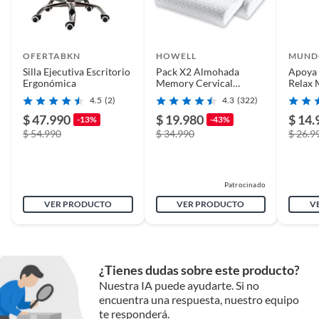
OFERTABKN
HOWELL
MUND
Silla Ejecutiva Escritorio
Pack X2 Almohada
Apoya 
Ergonómica
Memory Cervical
Relax 
Ortopédica Con
6 Ajus
4.5
(2)
4.3
(322)
Memoria.
$ 47.990
$ 19.980
$ 14.
-13%
-43%
$ 54.990
$ 34.990
$ 26.9
Patrocinado
VER PRODUCTO
VER PRODUCTO
V
¿Tienes dudas sobre este producto?
Nuestra IA puede ayudarte. Si no
encuentra una respuesta, nuestro equipo
te responderá.