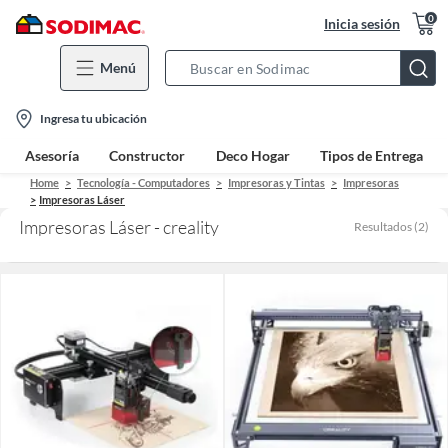
0
Inicia sesión
Menú
Search
Bar
location-
Ingresa tu ubicación
icon
Asesoría
Constructor
Deco Hogar
Tipos de Entrega
Home
Tecnología - Computadores
Impresoras y Tintas
Impresoras
Impresoras Láser
Impresoras Láser - creality
Resultados
(
2
)