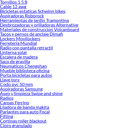
Tornillos 1 5 8
Encuentra todo lo necesario para tus proyectos de renovación y decoración.
Cable 12 awg
¡Visítanos y haz tus ideas realidad!
Bicicletas estaticas Schwinn bikes
Aspiradoras Roborock
Herramientas de jardin Tramontina
Desbrozadoras y orilladoras Alternative
Materiales de construccion Volcanboard
Tacos y pernos de anclaje Dimafi
Lockers Movilockers
Ferreteria Mundial
Radio con pantalla retractil
Linterna solar
Escalera de madera
Saco de gravilla
Neumaticos Chengshan
Mueble biblioteca oficina
Porta bicicletas para autos
Llave torx
Codo pvc 50 mm
Aspiradoras Samsung
Aseo y limpieza Swipe and shine
Radios
Carpas Ferrino
Lijadora de banda makita
Parlantes para auto Focal
Fitting
Cortinas roller blackout
Cloro granulado