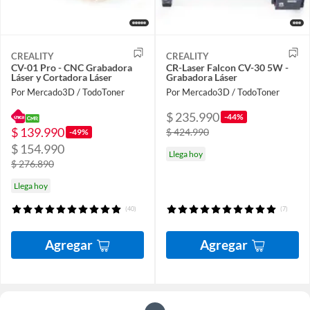
CREALITY
CREALITY
CV-01 Pro - CNC Grabadora
CR-Laser Falcon CV-30 5W -
Láser y Cortadora Láser
Grabadora Láser
Por Mercado3D / TodoToner
Por Mercado3D / TodoToner
$ 235.990
-44%
$ 139.990
$ 424.990
-49%
$ 154.990
Llega hoy
$ 276.890
Llega hoy
(40)
(7)
Agregar
Agregar