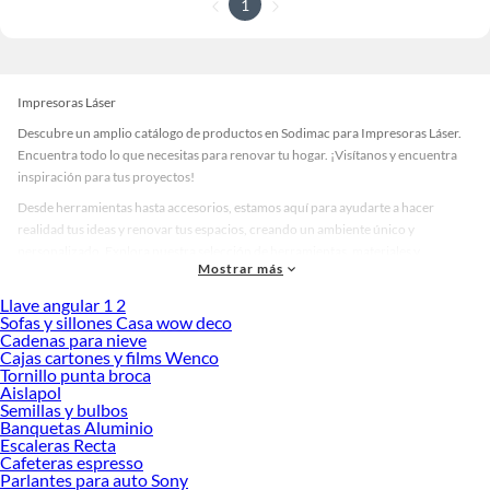
1
Impresoras Láser
Descubre un amplio catálogo de productos en Sodimac para Impresoras Láser.
Encuentra todo lo que necesitas para renovar tu hogar. ¡Visítanos y encuentra
inspiración para tus proyectos!
Desde herramientas hasta accesorios, estamos aquí para ayudarte a hacer
realidad tus ideas y renovar tus espacios, creando un ambiente único y
personalizado. Explora nuestra selección de herramientas, materiales y
Mostrar más
accesorios de calidad que te ayudarán a crear un espacio más tú.
Llave angular 1 2
Desde remodelaciones hasta proyectos de decoración, estamos aquí para hacer
Sofas y sillones Casa wow deco
tus ideas realidad. ¡Visítanos y encuentra todo lo que tenemos para ofrecerte en
Cadenas para nieve
Impresoras Láser!
Cajas cartones y films Wenco
Tornillo punta broca
Explora la variedad de productos de Impresoras Láser en Sodimac
Aislapol
Semillas y bulbos
Herramientas, materiales y accesorios de calidad para tus proyectos y
Banquetas Aluminio
renovación de espacios. ¡Visítanos y descubre todo lo que tenemos para
Escaleras Recta
ofrecerte!
Cafeteras espresso
Parlantes para auto Sony
Encuentra una amplia variedad de productos de Impresoras Láser en Sodimac.