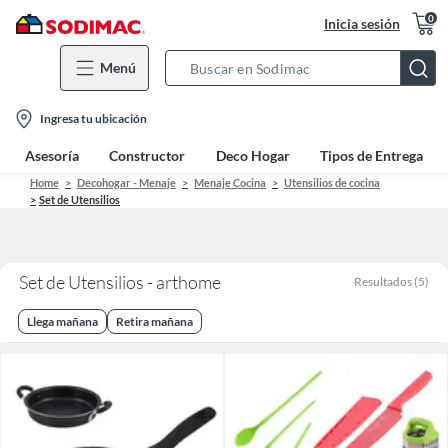
0
Inicia sesión
Menú
Search
Bar
location-
Ingresa tu ubicación
icon
Asesoría
Constructor
Deco Hogar
Tipos de Entrega
Home
Decohogar - Menaje
Menaje Cocina
Utensilios de cocina
Set de Utensilios
Set de Utensilios - arthome
Resultados
(
5
)
Llega mañana
Retira mañana