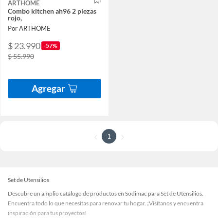
ARTHOME
Combo kitchen ah96 2 piezas
rojo,
Por ARTHOME
$ 23.990
-57%
$ 55.990
Agregar
1
Set de Utensilios
Descubre un amplio catálogo de productos en Sodimac para Set de Utensilios.
Encuentra todo lo que necesitas para renovar tu hogar. ¡Visítanos y encuentra
inspiración para tus proyectos!