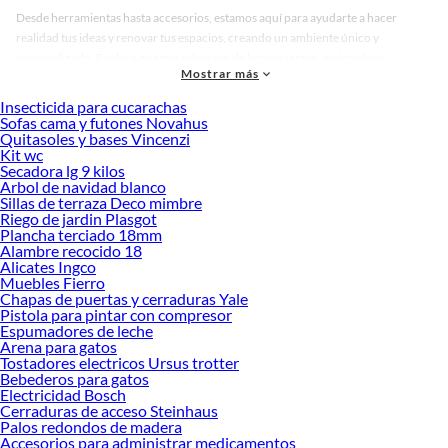
Desde herramientas hasta accesorios, estamos aquí para ayudarte a hacer
realidad tus ideas y renovar tus espacios, creando un ambiente único y
personalizado. Explora nuestra selección de herramientas, materiales y
Mostrar más
accesorios de calidad que te ayudarán a crear un espacio más tú.
Insecticida para cucarachas
Desde remodelaciones hasta proyectos de decoración, estamos aquí para hacer
Sofas cama y futones Novahus
tus ideas realidad. ¡Visítanos y encuentra todo lo que tenemos para ofrecerte en
Quitasoles y bases Vincenzi
Set de Utensilios!
Kit wc
Secadora lg 9 kilos
Explora la variedad de productos de Set de Utensilios en Sodimac
Arbol de navidad blanco
Sillas de terraza Deco mimbre
Herramientas, materiales y accesorios de calidad para tus proyectos y
Riego de jardin Plasgot
renovación de espacios. ¡Visítanos y descubre todo lo que tenemos para
Plancha terciado 18mm
ofrecerte!
Alambre recocido 18
Alicates Ingco
Encuentra una amplia variedad de productos de Set de Utensilios en Sodimac.
Muebles Fierro
Encuentra todo lo necesario para tus proyectos de renovación y decoración.
Chapas de puertas y cerraduras Yale
¡Visítanos y haz tus ideas realidad!
Pistola para pintar con compresor
Espumadores de leche
Arena para gatos
Tostadores electricos Ursus trotter
Bebederos para gatos
Electricidad Bosch
Cerraduras de acceso Steinhaus
Palos redondos de madera
Accesorios para administrar medicamentos