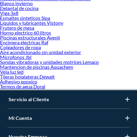
Blanco invierno
Delantal de cocina
Viga 3x8
Esmaltes sinteticos Sipa
Liquidos y lubricantes Vistony
Frutero de mesa
Horno electrico 60 litros
Piscinas estructurales Avenli
Encimera electricas Raf
Colgadores de ropa
Aire acondicionado sin unidad exterior
Microfonos Jbl
Sondas vibradoras y unidades motrices Lemaco
Mantencion de piscinas Aquachem
Vela luz led
Tijeras hojalateras Dewalt
Adhesivo epoxico
Termos de agua Doral
Servicio al Cliente
Mi Cuenta
Nuestra Empresa