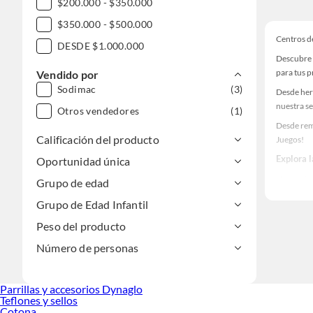
$200.000 - $350.000
$350.000 - $500.000
Centros d
DESDE $1.000.000
Descubre 
para tus 
Vendido por
Sodimac
(3)
Desde her
nuestra se
Otros vendedores
(1)
Desde rem
Calificación del producto
Juegos!
Explora 
Oportunidad única
Herramient
Grupo de edad
Encuentra
Grupo de Edad Infantil
tus ideas 
Peso del producto
Número de personas
Parrillas y accesorios Dynaglo
Teflones y sellos
Cotona