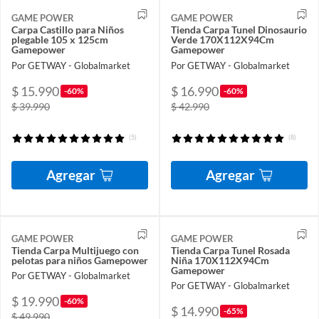
GAME POWER
GAME POWER
Carpa Castillo para Niños
Tienda Carpa Tunel Dinosaurio
plegable 105 x 125cm
Verde 170X112X94Cm
Gamepower
Gamepower
Por GETWAY - Globalmarket
Por GETWAY - Globalmarket
$ 15.990
$ 16.990
-60%
-60%
$ 39.990
$ 42.990
(5)
(8)
Agregar
Agregar
GAME POWER
GAME POWER
Tienda Carpa Multijuego con
Tienda Carpa Tunel Rosada
pelotas para niños Gamepower
Niña 170X112X94Cm
Gamepower
Por GETWAY - Globalmarket
Por GETWAY - Globalmarket
$ 19.990
-60%
$ 14.990
-65%
$ 49.990