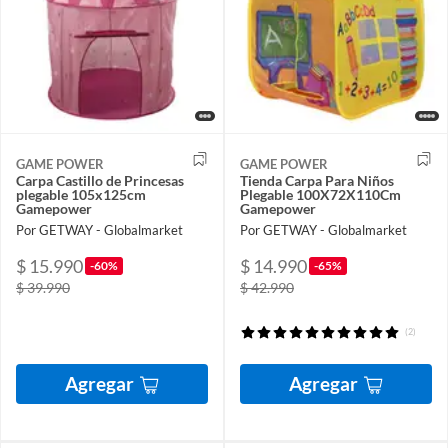
GAME POWER
GAME POWER
Carpa Castillo de Princesas
Tienda Carpa Para Niños
plegable 105x125cm
Plegable 100X72X110Cm
Gamepower
Gamepower
Por GETWAY - Globalmarket
Por GETWAY - Globalmarket
$ 15.990
$ 14.990
-60%
-65%
$ 39.990
$ 42.990
(2)
Agregar
Agregar