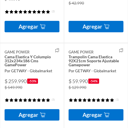
$ 42.990
(2)
Agregar
Agregar
GAME POWER
GAME POWER
Cama Elastica Y Columpio
Trampolin Cama Elastica
312x234x186 Cms
92X21cm Soporte Ajustable
GamePower
Gamepower
Por GETWAY - Globalmarket
Por GETWAY - Globalmarket
$ 259.990
$ 59.990
-53%
-54%
$ 549.990
$ 129.990
(5)
(1)
Agregar
Agregar