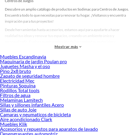
Centros de Juegos
Descubre un amplio catálogo de productos en Sodimac para Centros de Juegos.
Encuentra todo lo que necesitas para renovar tu hogar. ¡Visítanos y encuentra
inspiración para tus proyectos!
Desde herramientas hasta accesorios, estamos aquí para ayudarte a hacer
realidad tus ideas y renovar tus espacios, creando un ambiente único y
personalizado. Explora nuestra selección de herramientas, materiales y
Mostrar más
accesorios de calidad que te ayudarán a crear un espacio más tú.
Muebles Escandinavia
Desde remodelaciones hasta proyectos de decoración, estamos aquí para hacer
Maquinaria de jardin Poulan pro
tus ideas realidad. ¡Visítanos y encuentra todo lo que tenemos para ofrecerte en
Juguetes Masha y el oso
Centros de Juegos!
Pino 2x8 bruto
Zapato de seguridad hombre
Explora la variedad de productos de Centros de Juegos en Sodimac
Electricidad Mec
Pinturas Soquina
Herramientas, materiales y accesorios de calidad para tus proyectos y
Rodillos Total tools
renovación de espacios. ¡Visítanos y descubre todo lo que tenemos para
Filtros de agua
ofrecerte!
Melaminas Lamitech
Sillas y sillones infantiles Acero
Encuentra una amplia variedad de productos de Centros de Juegos en Sodimac.
Sillas de auto Joie
Encuentra todo lo necesario para tus proyectos de renovación y decoración.
Camaras y neumaticos de bicicleta
¡Visítanos y haz tus ideas realidad!
Aire acondicionado Clark
Muebles Klik
Accesorios y repuestos para aparatos de lavado
Desengrasantes automotriz