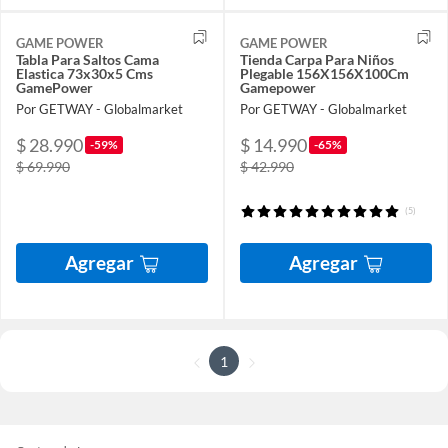
GAME POWER
GAME POWER
Tabla Para Saltos Cama
Tienda Carpa Para Niños
Elastica 73x30x5 Cms
Plegable 156X156X100Cm
GamePower
Gamepower
Por GETWAY - Globalmarket
Por GETWAY - Globalmarket
$ 28.990
$ 14.990
-59%
-65%
$ 69.990
$ 42.990
(5)
Agregar
Agregar
1