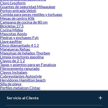
Cloro Lysoform
Guantes de seguridad Milwaukee
Porton entrada Veloti
Comida para peces reptiles y tortugas
Mesas de centro Klik
Campana de cocina de 80 cm
Bicicletas 27.5
Cocina Midea
Mascotas Apolo
Piedras y enchapes Fvh
Llave gasfiter
Disco diamantado 4 1 2
Mangueras Rehau
Maquinas de helados Thorben
Limpia inyectores gasolina
Clavos de 2 1 2
Tapas y asientos para wc Fanaloza
Fibrocemento ranurado
Clavos Inchalam
Cubrevolantes Autostyle
Hervidores Hamilton beach
Silla de playa
Perfiles metalcon Cintac
Servicio al Cliente