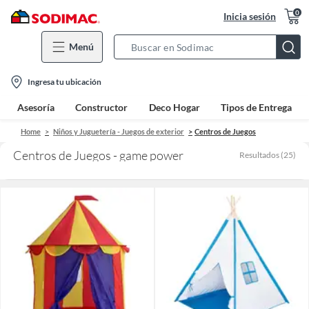
0
Inicia sesión
Menú
Search
Bar
location-
Ingresa tu ubicación
icon
Asesoría
Constructor
Deco Hogar
Tipos de Entrega
Home
Niños y Juguetería - Juegos de exterior
Centros de Juegos
Centros de Juegos - game power
Resultados
(
25
)