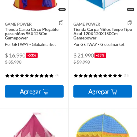
GAME POWER
GAME POWER
Tienda Carpa Circo Plegable
Tienda Carpa Niños Teepe Tipo
para niños 95X125Cm
Azul 120X120X150Cm
Gamepower
Gamepower
Por GETWAY - Globalmarket
Por GETWAY - Globalmarket
$ 16.990
$ 21.990
-53%
-63%
$ 35.990
$ 59.990
(9)
(11)
Agregar
Agregar