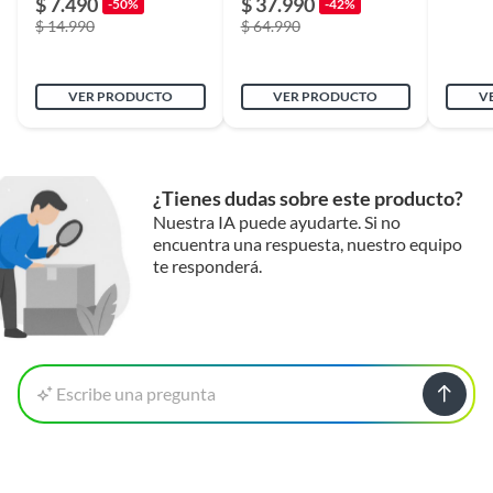
$ 7.490
$ 37.990
-50%
-42%
$ 14.990
$ 64.990
VER PRODUCTO
VER PRODUCTO
V
¿Tienes dudas sobre este producto?
Nuestra IA puede ayudarte. Si no
encuentra una respuesta, nuestro equipo
te responderá.
Escribe una pregunta