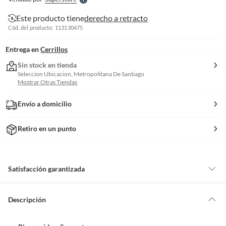
S
Este producto tiene
derecho a retracto
Cód. del producto: 113130475
Entrega en
Cerrillos
Sin stock en tienda
Seleccion Ubicacion, Metropolitana De Santiago
Mostrar Otras Tiendas
Envío a domicilio
Retiro en un punto
Satisfacción garantizada
Por ley, tienes hasta
10 días para devolver un producto
si te arrepientes
de la compra.
Descripción
Debe estar en perfecto estado, con todas sus etiquetas, sellos intactos y
sin uso, tal como te lo entregamos. Ten en cuenta que lo debes haber