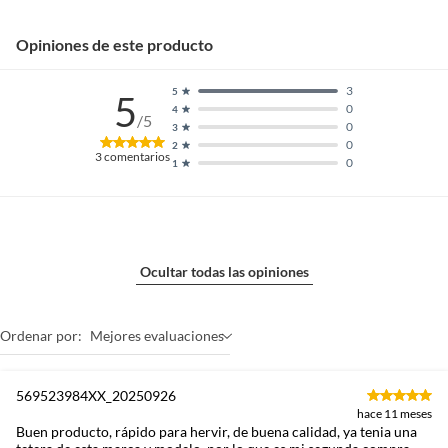
Opiniones de este producto
3
5
5
0
4
/5
0
3
0
2
3
comentarios
0
1
Ocultar todas las opiniones
Ordenar por:
Mejores evaluaciones
569523984XX_20250926
hace 11 meses
Buen producto, rápido para hervir, de buena calidad, ya tenia una