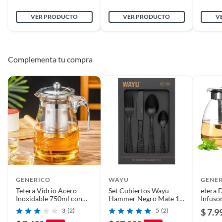
- El despacho es a través de Chilexpress.
VER PRODUCTO
VER PRODUCTO
V
Capacidad
1,9 l
No te olvides de calificar tu compra, tu experiencia nos
importa.
Complementa tu compra
GENERICO
WAYU
GENE
Tetera Vidrio Acero
Set Cubiertos Wayu
etera 
Inoxidable 750ml con
Hammer Negro Mate 16
Infuso
Infusor
Piezas Elegantes
Inoxid
3
(2)
5
(2)
$ 7.9