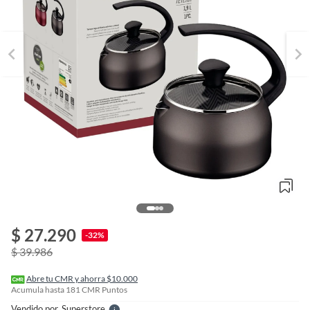
o
f
$ 27.290
n
-32%
I
$ 39.986
r
e
l
Abre tu CMR y ahorra $10.000
l
Acumula hasta
181
CMR Puntos
e
Vendido por
Superstore