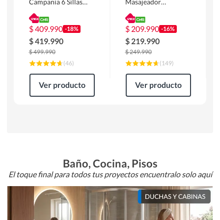
Campania 6 Sillas
Masajeador
Mesa Rectangular
Calentador 1 cuerpo
180 x 90 x 76 cm
Atlanta 91x101x94
Café
cm Negro
$
409.990
$
209.990
-18%
-16%
$
419.990
$
219.990
$
499.990
$
249.990
(
46
)
(
149
)
Ver producto
Ver producto
Baño, Cocina, Pisos
El toque final para todos tus proyectos encuentralo solo aquí