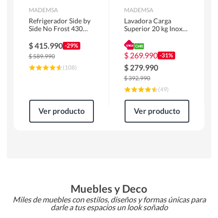
MADEMSA
MADEMSA
Refrigerador Side by
Lavadora Carga
Side No Frost 430
Superior 20 kg Inox
Litros Negro
MDWMT20S
MAS430B
$
415.990
-29%
$
269.990
-31%
$
589.990
$
279.990
(
108
)
$
392.990
(
49
)
Ver producto
Ver producto
Muebles y Deco
Miles de muebles con estilos, diseños y formas únicas para
darle a tus espacios un look soñado