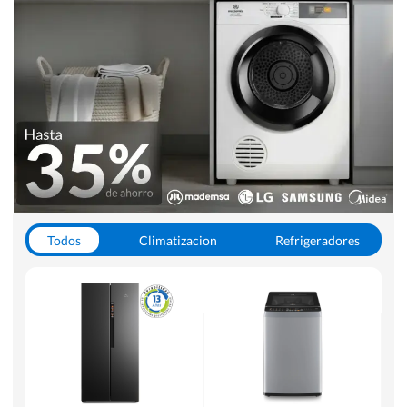
Todos
Climatizacion
Refrigeradores
Lavado y Secado
Cocinas
Aspiradoras
Hornos y Microondas
Otros