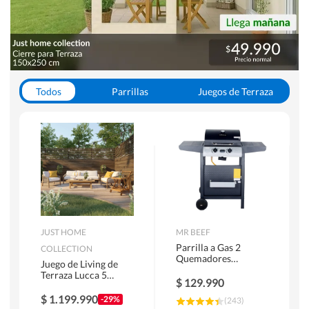
Todos
Parrillas
Juegos de Terraza
Toldos
JUST HOME
MR BEEF
Parrilla a Gas 2
COLLECTION
Quemadores
Juego de Living de
Bandejas Laterales
Terraza Lucca 5
$
129.990
Personas Natural
$
1.199.990
-29%
(
243
)