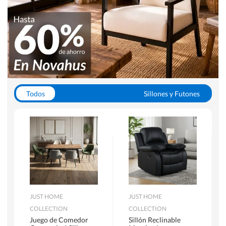
Todos
Sillones y Futones
Juegos de Comedor
Lamparas
Closets
Escritorios y Sillas PC
Racks y Muebles TV
Alfombras
JUST HOME
JUST HOME
COLLECTION
COLLECTION
Juego de Comedor
Sillón Reclinable