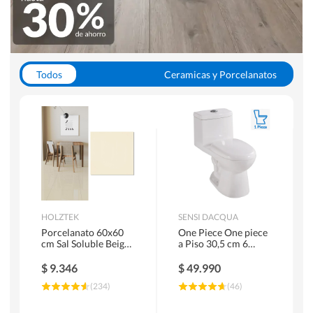
Todos
Ceramicas y Porcelanatos
Calefont y Termos
Pisos Vinilicos
WC y Sanitarios
Pisos Flotantes y Laminados
Pinturas
Duchas y Mamparas
HOLZTEK
SENSI DACQUA
Porcelanato 60x60
One Piece One piece
cm Sal Soluble Beige
a Piso 30,5 cm 6
1.44 m2
Litros Riva Blanco
$
9.346
$
49.990
(
234
)
(
46
)