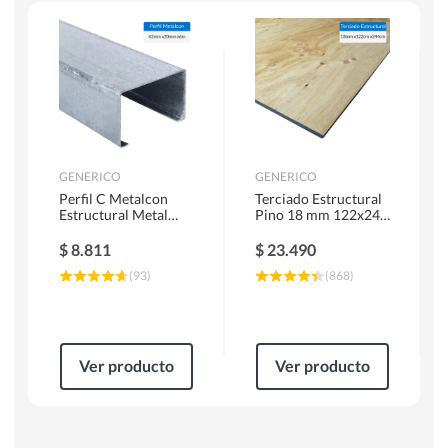
Escaleras
Soldadoras
Herramientas Manuales
Sierras Circulares
GENERICO
GENERICO
Perfil C Metalcon
Terciado Estructural
Estructural Metal
Pino 18 mm 122x244
62x20x0.85 mm 6 m
cm
$
8.811
$
23.490
(
93
)
(
868
)
Ver producto
Ver producto