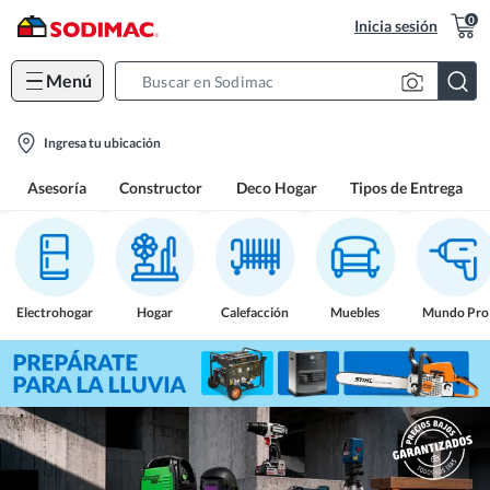
0
Inicia sesión
Menú
Search
Bar
location-
Ingresa tu ubicación
icon
Asesoría
Constructor
Deco Hogar
Tipos de Entrega
Electrohogar
Hogar
Calefacción
Muebles
Mundo Pro