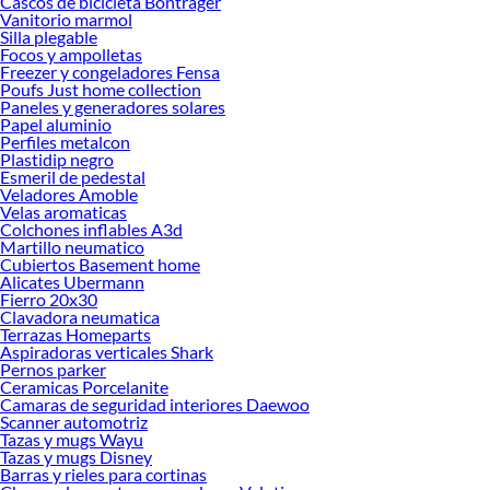
Cascos de bicicleta Bontrager
Encuentra una amplia variedad de productos de Almohadas en Sodimac.
Vanitorio marmol
Encuentra todo lo necesario para tus proyectos de renovación y decoración.
Silla plegable
¡Visítanos y haz tus ideas realidad!
Focos y ampolletas
Freezer y congeladores Fensa
Poufs Just home collection
Paneles y generadores solares
Papel aluminio
Perfiles metalcon
Plastidip negro
Esmeril de pedestal
Veladores Amoble
Velas aromaticas
Colchones inflables A3d
Martillo neumatico
Cubiertos Basement home
Alicates Ubermann
Fierro 20x30
Clavadora neumatica
Terrazas Homeparts
Aspiradoras verticales Shark
Pernos parker
Ceramicas Porcelanite
Camaras de seguridad interiores Daewoo
Scanner automotriz
Tazas y mugs Wayu
Tazas y mugs Disney
Barras y rieles para cortinas