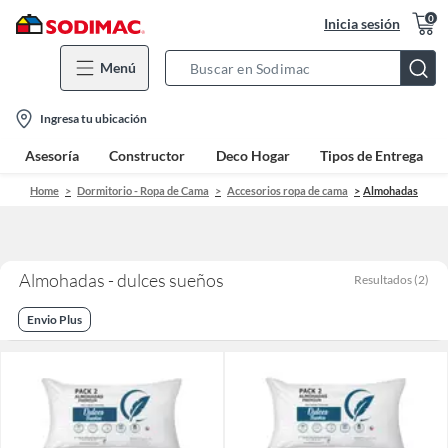
0
Inicia sesión
Menú
Search
Bar
location-
Ingresa tu ubicación
icon
Asesoría
Constructor
Deco Hogar
Tipos de Entrega
Home
Dormitorio - Ropa de Cama
Accesorios ropa de cama
Almohadas
Almohadas - dulces sueños
Resultados
(
2
)
Envio Plus