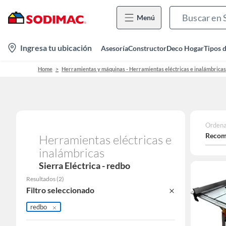
Menú
location-
Ingresa tu ubicación
Asesoría
Constructor
Deco Hogar
Tipos 
icon
Home
Herramientas y máquinas - Herramientas eléctricas e inalámbricas
Ordena
Recom
Herramientas eléctricas e
inalámbricas
Sierra Eléctrica - redbo
Resultados
(
2
)
Filtro seleccionado
redbo