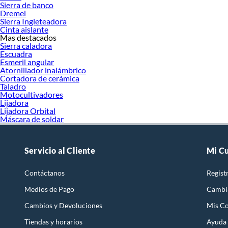
Sierra de banco
Dremel
Sierra Ingleteadora
Cinta aislante
Mas destacados
Sierra caladora
Escuadra
Esmeril angular
Atornillador inalámbrico
Cortadora de cerámica
Taladro
Motocultivadores
Lijadora
Lijadora Orbital
Máscara de soldar
Servicio al Cliente
Mi C
Contáctanos
Regist
Medios de Pago
Cambi
Cambios y Devoluciones
Mis C
Tiendas y horarios
Ayuda