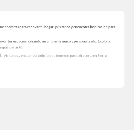
e necesitas para renovar tu hogar. ¡Visítanos y encuentra inspiración para
novar tus espacios, creando un ambiente único y personalizado. Explora
 espacio más tú.
 ¡Visítanos y encuentra todo lo que tenemos para ofrecerte en Sierra
Visítanos y descubre todo lo que tenemos para ofrecerte!
cesario para tus proyectos de renovación y decoración. ¡Visítanos y haz tus