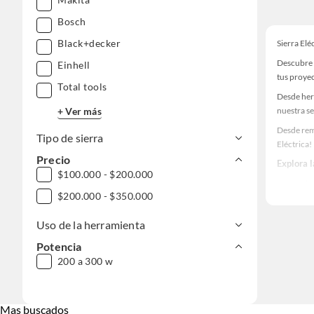
Bosch
Black+decker
Sierra Elé
Descubre u
Einhell
tus proye
Total tools
Desde her
+ Ver más
nuestra se
Desde remo
Tipo de sierra
Eléctrica!
Precio
Explora l
$100.000 - $200.000
Herramient
$200.000 - $350.000
Encuentra 
ideas real
Uso de la herramienta
Potencia
200 a 300 w
Mas buscados