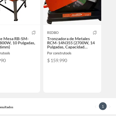
REDBO
 de Mesa RB-SM-
Tronzadora de Metales
800W, 10 Pulgadas,
RCM-14N355 (2700W, 14
86mm)
Pulgadas, Capacidad
100mm)
rutools
Por construtools
990
$ 159.990
1
 Resultados