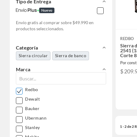
Tipo de Entrega
Nuevo
Envío gratis al comprar sobre $49.990 en
productos seleccionados.
REDBO
Sierra
Categoría
2541 (1
Corte 
Sierra circular
Sierra de banco
Por const
Marca
$ 209.
Redbo
Dewalt
Bauker
Ubermann
1 - 2 de 2
Stanley
Makita