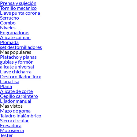
Prensa y sujeción
Tornillo mecánico
Llave punta corona
Serrucho
Combo
Niveles
Engrapadoras
Alicate caiman
Plomada
set destornilladores
Mas populares
Platacho y planas
gubias y formón
alicate universal
Llave chicharra
Destornillador Torx
Llana lisa
Plana
Alicate de corte
Cepillo carpintero
Lijador manual
Mas vistos
Mazo de goma
Taladro inalámbrico
Sierra circular
Fresadora
Motosierra
Tester