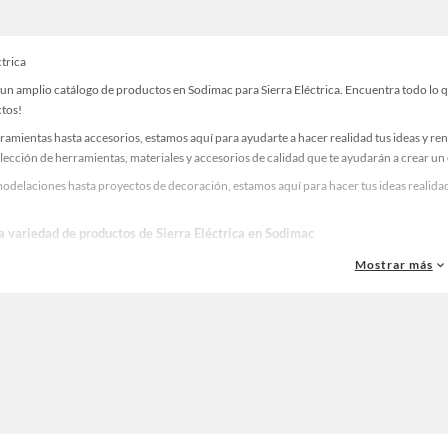
ctrica
n amplio catálogo de productos en Sodimac para Sierra Eléctrica. Encuentra todo lo qu
ctos!
ramientas hasta accesorios, estamos aquí para ayudarte a hacer realidad tus ideas y re
lección de herramientas, materiales y accesorios de calidad que te ayudarán a crear un
delaciones hasta proyectos de decoración, estamos aquí para hacer tus ideas realidad.
a variedad de productos de Sierra Eléctrica en Sodimac
as, materiales y accesorios de calidad para tus proyectos y renovación de espacios. ¡
Mostrar más
una amplia variedad de productos de Sierra Eléctrica en Sodimac. Encuentra todo lo ne
idad!