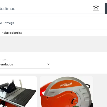
Search
Bar
de Entrega
Sierra Eléctrica
r por
:
endados