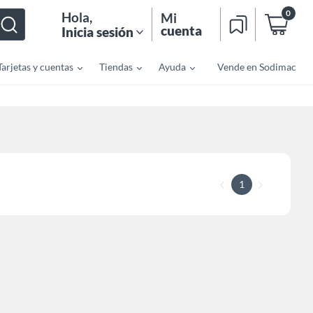
0
Hola
,
Mi
cuenta
Inicia sesión
Tarjetas y cuentas
Tiendas
Ayuda
Vende en Sodimac
1