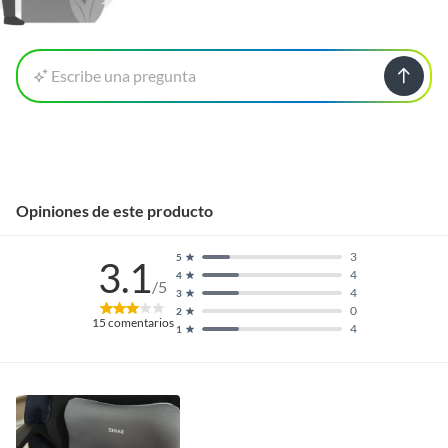
Escribe una pregunta
Opiniones de este producto
3
5
3.1
4
4
/5
4
3
0
2
15
comentarios
4
1