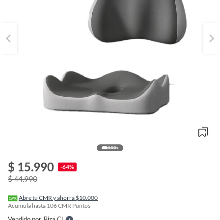
o
f
$ 15.990
n
-64%
I
$ 44.990
r
e
l
Abre tu CMR y ahorra $10.000
l
Acumula hasta
106
CMR Puntos
e
Vendido por
Biza.cl