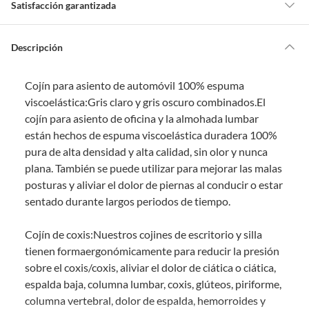
Satisfacción garantizada
Por ley, tienes hasta
10 días para devolver un producto
si te arrepientes
de la compra.
Descripción
Debe estar en perfecto estado, con todas sus etiquetas, sellos intactos y
sin uso, tal como te lo entregamos. Ten en cuenta que lo debes haber
Cojín para asiento de automóvil 100% espuma
comprado por internet y que hay ciertas categorías que no tienen este
derecho:
viscoelástica:Gris claro y gris oscuro combinados.El
cojín para asiento de oficina y la almohada lumbar
Productos que, por su naturaleza, no puedan ser devueltos,
están hechos de espuma viscoelástica duradera 100%
puedan deteriorarse o caducar con rapidez.
pura de alta densidad y alta calidad, sin olor y nunca
Confeccionados a la medida.
plana. También se puede utilizar para mejorar las malas
De uso personal.
posturas y aliviar el dolor de piernas al conducir o estar
En sodimac.cl te damos
30 días desde que recibes el producto
. Debe
sentado durante largos periodos de tiempo.
estar en perfecto estado, con todas sus etiquetas y sin uso, tal como te lo
entregamos.
Cojín de coxis:Nuestros cojines de escritorio y silla
Productos digitales que se entregan a través de una descarga
tienen formaergonómicamente para reducir la presión
electrónica, por ejemplo, cupones de experiencia o programas
sobre el coxis/coxis, aliviar el dolor de ciática o ciática,
para el computador.
espalda baja, columna lumbar, coxis, glúteos, piriforme,
Productos a pedido o confeccionados a medida.
columna vertebral, dolor de espalda, hemorroides y
Productos que han sido informados como imperfectos, usados,