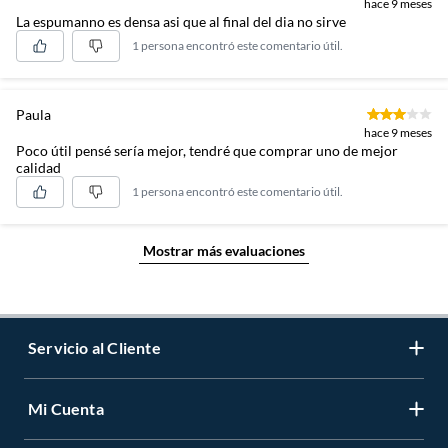
hace 9 meses
La espumanno es densa asi que al final del dia no sirve
1 persona encontró este comentario útil.
Paula
hace 9 meses
Poco útil pensé sería mejor, tendré que comprar uno de mejor
calidad
1 persona encontró este comentario útil.
Mostrar más evaluaciones
Servicio al Cliente
Mi Cuenta
Contáctanos