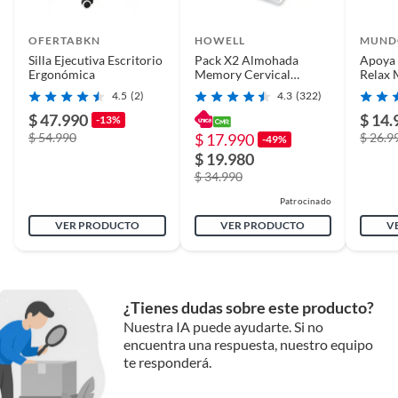
OFERTABKN
HOWELL
MUND
Silla Ejecutiva Escritorio
Pack X2 Almohada
Apoya 
Ergonómica
Memory Cervical
Relax 
Ortopédica Con
6 Ajus
4.5
(2)
4.3
(322)
Memoria.
$ 47.990
$ 14.
-13%
$ 54.990
$ 17.990
$ 26.9
-49%
$ 19.980
$ 34.990
Patrocinado
VER PRODUCTO
VER PRODUCTO
V
¿Tienes dudas sobre este producto?
Nuestra IA puede ayudarte. Si no
encuentra una respuesta, nuestro equipo
te responderá.