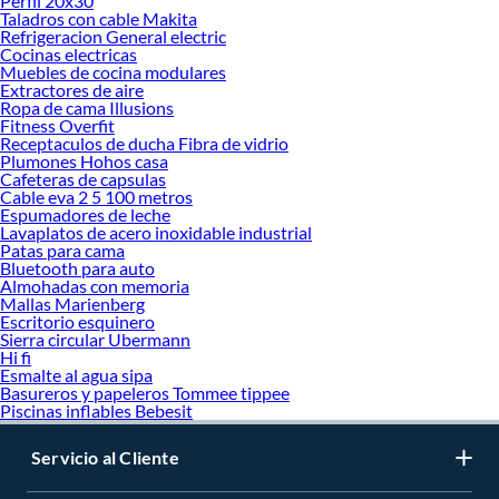
Perfil 20x30
Taladros con cable Makita
Refrigeracion General electric
Cocinas electricas
Muebles de cocina modulares
Extractores de aire
Ropa de cama Illusions
Fitness Overfit
Receptaculos de ducha Fibra de vidrio
Plumones Hohos casa
Cafeteras de capsulas
Cable eva 2 5 100 metros
Espumadores de leche
Lavaplatos de acero inoxidable industrial
Patas para cama
Bluetooth para auto
Almohadas con memoria
Mallas Marienberg
Escritorio esquinero
Sierra circular Ubermann
Hi fi
Esmalte al agua sipa
Basureros y papeleros Tommee tippee
Piscinas inflables Bebesit
Servicio al Cliente