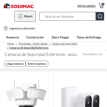
0
Inicia sesión
Menú
Search
Bar
location-
Ingresa tu ubicación
icon
Asesoría
Constructor
Deco Hogar
Tipos de Entrega
Home
Tecnología - Smart Home
Cámara de Seguridad
Cámaras de Seguridad Exteriores
Cámaras de Seguridad Exteriores - aosu
Resultados
(
12
)
Llega mañana
Retira mañana