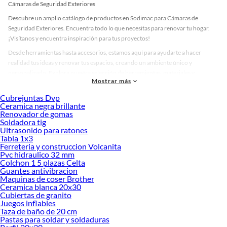
Cámaras de Seguridad Exteriores
Descubre un amplio catálogo de productos en Sodimac para Cámaras de
Seguridad Exteriores. Encuentra todo lo que necesitas para renovar tu hogar.
¡Visítanos y encuentra inspiración para tus proyectos!
Desde herramientas hasta accesorios, estamos aquí para ayudarte a hacer
realidad tus ideas y renovar tus espacios, creando un ambiente único y
personalizado. Explora nuestra selección de herramientas, materiales y
Mostrar más
accesorios de calidad que te ayudarán a crear un espacio más tú.
Cubrejuntas Dvp
Desde remodelaciones hasta proyectos de decoración, estamos aquí para hacer
Ceramica negra brillante
tus ideas realidad. ¡Visítanos y encuentra todo lo que tenemos para ofrecerte en
Renovador de gomas
Cámaras de Seguridad Exteriores!
Soldadora tig
Ultrasonido para ratones
Explora la variedad de productos de Cámaras de Seguridad Exteriores
Tabla 1x3
en Sodimac
Ferreteria y construccion Volcanita
Pvc hidraulico 32 mm
Herramientas, materiales y accesorios de calidad para tus proyectos y
Colchon 1 5 plazas Celta
renovación de espacios. ¡Visítanos y descubre todo lo que tenemos para
Guantes antivibracion
ofrecerte!
Maquinas de coser Brother
Ceramica blanca 20x30
Encuentra una amplia variedad de productos de Cámaras de Seguridad
Cubiertas de granito
Exteriores en Sodimac. Encuentra todo lo necesario para tus proyectos de
Juegos inflables
Taza de baño de 20 cm
renovación y decoración. ¡Visítanos y haz tus ideas realidad!
Pastas para soldar y soldaduras