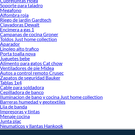
Cubrejuntas Hoga
Soporte para taladro
Megafono
Alfombra roja
Riego de jardin Gardtech
Clavadoras Dewalt
Encimera a gas 1
Campanas de cocina Groner
Toldos Just home collection
Aparador
Linoleo alto trafico
Porta toalla nova
Juguetes bebe
Alimento para gatos Cat chow
Ventiladores de pie Midea
Autos a control remoto Crusec
Zapatos de seguridad Bauker
Tablas 1x4
Cable para soldadora
Cepilladora de banco
Iluminacion de bano y cocina Just home collection
Barreras humedad y geotextiles
Lija de banda
Impresoras y tintas
Menaje cocina
Junta plac
Neumaticos y llantas Hankook