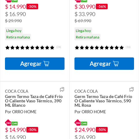
$ 14.990
$ 30.990
-50%
-56%
$ 16.990
$ 33.990
$ 29.990
$ 69.990
Llega hoy
Llega hoy
Retira mañana
Retira mañana
(24)
(16)
Agregar
Agregar
COCA COLA
COCA COLA
Germ Termo Taza de Café Frío
Germ Termo Taza de Café Frío
O Caliente Vaso Térmico, 390
O Caliente Vaso Térmico, 590
ML Blanco
ML Rosa
Por ORRO HOME
Por ORRO HOME
$ 14.990
$ 24.990
-50%
-50%
$ 16.990
$ 26.990