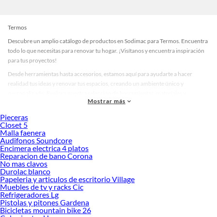
Termos
Descubre un amplio catálogo de productos en Sodimac para Termos. Encuentra
todo lo que necesitas para renovar tu hogar. ¡Visítanos y encuentra inspiración
para tus proyectos!
Desde herramientas hasta accesorios, estamos aquí para ayudarte a hacer
realidad tus ideas y renovar tus espacios, creando un ambiente único y
personalizado. Explora nuestra selección de herramientas, materiales y
Mostrar más
accesorios de calidad que te ayudarán a crear un espacio más tú.
Pieceras
Desde remodelaciones hasta proyectos de decoración, estamos aquí para hacer
Closet 5
tus ideas realidad. ¡Visítanos y encuentra todo lo que tenemos para ofrecerte en
Malla faenera
Termos!
Audifonos Soundcore
Encimera electrica 4 platos
Explora la variedad de productos de Termos en Sodimac
Reparacion de bano Corona
No mas clavos
Herramientas, materiales y accesorios de calidad para tus proyectos y
Durolac blanco
renovación de espacios. ¡Visítanos y descubre todo lo que tenemos para
Papeleria y articulos de escritorio Village
ofrecerte!
Muebles de tv y racks Cic
Refrigeradores Lg
Encuentra una amplia variedad de productos de Termos en Sodimac. Encuentra
Pistolas y pitones Gardena
todo lo necesario para tus proyectos de renovación y decoración. ¡Visítanos y
Bicicletas mountain bike 26
haz tus ideas realidad!