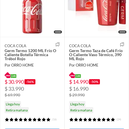
COCA COLA
COCA COLA
Germ Termo 1200 ML Frío O
Germ Termo Taza de Café Frío
Caliente Botella Térmica
O Caliente Vaso Térmico, 390
Trébol Rojo
ML Rojo
Por ORRO HOME
Por ORRO HOME
$ 30.990
$ 14.990
-56%
-50%
$ 33.990
$ 16.990
$ 69.990
$ 29.990
Llega hoy
Llega hoy
Retira mañana
Retira mañana
(16)
(24)