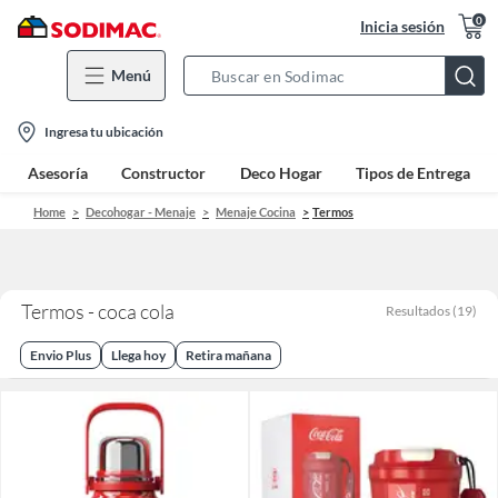
0
Inicia sesión
Menú
Search
Bar
location-
Ingresa tu ubicación
icon
Asesoría
Constructor
Deco Hogar
Tipos de Entrega
Home
Decohogar - Menaje
Menaje Cocina
Termos
Termos - coca cola
Resultados
(
19
)
Envio Plus
Llega hoy
Retira mañana