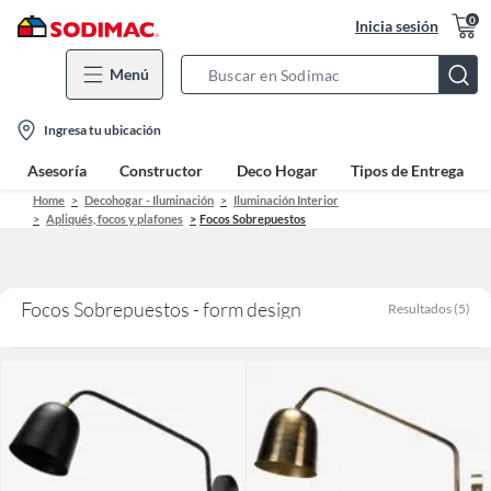
0
Inicia sesión
Menú
Search
Bar
location-
Ingresa tu ubicación
icon
Asesoría
Constructor
Deco Hogar
Tipos de Entrega
Home
Decohogar - Iluminación
Iluminación Interior
Apliqués, focos y plafones
Focos Sobrepuestos
Focos Sobrepuestos - form design
Resultados
(
5
)