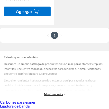
Agregar
1
Estantes y repisas infantiles
Descubre un amplio catálogo de productos en Sodimac para Estantes y repisas
infantiles. Encuentra todo lo que necesitas para renovar tu hogar. ¡Visítanos y
encuentra inspiración para tus proyectos!
Desde herramientas hasta accesorios, estamos aquí para ayudarte a hacer
realidad tus ideas y renovar tus espacios, creando un ambiente único y
personalizado. Explora nuestra selección de herramientas, materiales y
Mostrar más
accesorios de calidad que te ayudarán a crear un espacio más tú.
Carbones para esmeril
Desde remodelaciones hasta proyectos de decoración, estamos aquí para hacer
Lijadora de banda
tus ideas realidad. ¡Visítanos y encuentra todo lo que tenemos para ofrecerte en