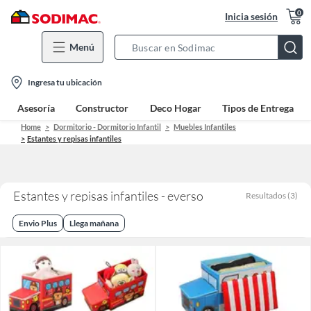
0
Inicia sesión
Menú
Search
Bar
location-
Ingresa tu ubicación
icon
Asesoría
Constructor
Deco Hogar
Tipos de Entrega
Home
Dormitorio - Dormitorio Infantil
Muebles Infantiles
Estantes y repisas infantiles
Estantes y repisas infantiles - everso
Resultados
(
3
)
Envio Plus
Llega mañana