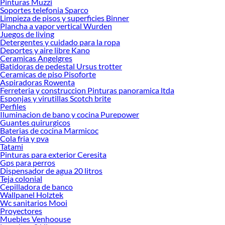
Pinturas Muzzi
Estantes y repisas infantiles!
Soportes telefonia Sparco
Limpieza de pisos y superficies Binner
Explora la variedad de productos de Estantes y repisas infantiles en
Plancha a vapor vertical Wurden
Sodimac
Juegos de living
Detergentes y cuidado para la ropa
Herramientas, materiales y accesorios de calidad para tus proyectos y
Deportes y aire libre Kano
renovación de espacios. ¡Visítanos y descubre todo lo que tenemos para
Ceramicas Angelgres
ofrecerte!
Batidoras de pedestal Ursus trotter
Ceramicas de piso Pisoforte
Encuentra una amplia variedad de productos de Estantes y repisas infantiles en
Aspiradoras Rowenta
Sodimac. Encuentra todo lo necesario para tus proyectos de renovación y
Ferreteria y construccion Pinturas panoramica ltda
Esponjas y virutillas Scotch brite
decoración. ¡Visítanos y haz tus ideas realidad!
Perfiles
Iluminacion de bano y cocina Purepower
Guantes quirurgicos
Baterias de cocina Marmicoc
Cola fria y pva
Tatami
Pinturas para exterior Ceresita
Gps para perros
Dispensador de agua 20 litros
Teja colonial
Cepilladora de banco
Wallpanel Holztek
Wc sanitarios Mooi
Proyectores
Muebles Venhoouse