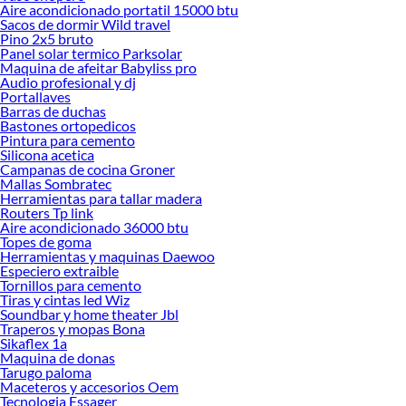
Encuentra una amplia variedad de productos de Estantes y repisas infantiles en
Aire acondicionado portatil 15000 btu
Sodimac. Encuentra todo lo necesario para tus proyectos de renovación y
Sacos de dormir Wild travel
Pino 2x5 bruto
decoración. ¡Visítanos y haz tus ideas realidad!
Panel solar termico Parksolar
Maquina de afeitar Babyliss pro
Audio profesional y dj
Portallaves
Barras de duchas
Bastones ortopedicos
Pintura para cemento
Silicona acetica
Campanas de cocina Groner
Mallas Sombratec
Herramientas para tallar madera
Routers Tp link
Aire acondicionado 36000 btu
Topes de goma
Herramientas y maquinas Daewoo
Especiero extraible
Tornillos para cemento
Tiras y cintas led Wiz
Soundbar y home theater Jbl
Traperos y mopas Bona
Sikaflex 1a
Maquina de donas
Tarugo paloma
Maceteros y accesorios Oem
Tecnologia Essager