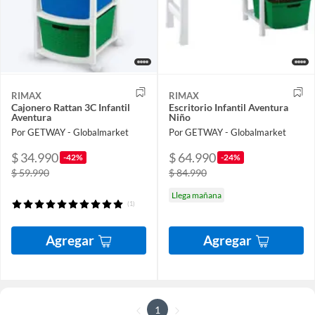
RIMAX
RIMAX
Cajonero Rattan 3C Infantil
Escritorio Infantil Aventura
Aventura
Niño
Por GETWAY - Globalmarket
Por GETWAY - Globalmarket
$ 34.990
$ 64.990
-42%
-24%
$ 59.990
$ 84.990
Llega mañana
(1)
Agregar
Agregar
1