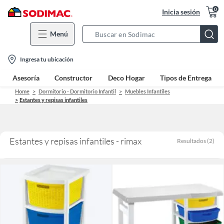
0
Inicia sesión
Menú
Search
Bar
location-
Ingresa tu ubicación
icon
Asesoría
Constructor
Deco Hogar
Tipos de Entrega
Home
Dormitorio - Dormitorio Infantil
Muebles Infantiles
Estantes y repisas infantiles
Estantes y repisas infantiles - rimax
Resultados
(
2
)