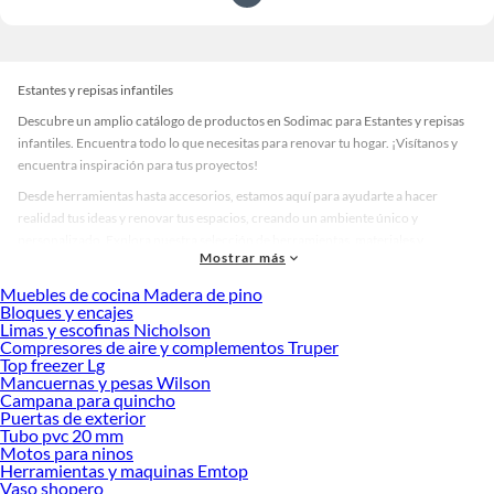
Estantes y repisas infantiles
Descubre un amplio catálogo de productos en Sodimac para Estantes y repisas
infantiles. Encuentra todo lo que necesitas para renovar tu hogar. ¡Visítanos y
encuentra inspiración para tus proyectos!
Desde herramientas hasta accesorios, estamos aquí para ayudarte a hacer
realidad tus ideas y renovar tus espacios, creando un ambiente único y
personalizado. Explora nuestra selección de herramientas, materiales y
Mostrar más
accesorios de calidad que te ayudarán a crear un espacio más tú.
Muebles de cocina Madera de pino
Desde remodelaciones hasta proyectos de decoración, estamos aquí para hacer
Bloques y encajes
tus ideas realidad. ¡Visítanos y encuentra todo lo que tenemos para ofrecerte en
Limas y escofinas Nicholson
Estantes y repisas infantiles!
Compresores de aire y complementos Truper
Top freezer Lg
Explora la variedad de productos de Estantes y repisas infantiles en
Mancuernas y pesas Wilson
Sodimac
Campana para quincho
Puertas de exterior
Herramientas, materiales y accesorios de calidad para tus proyectos y
Tubo pvc 20 mm
renovación de espacios. ¡Visítanos y descubre todo lo que tenemos para
Motos para ninos
ofrecerte!
Herramientas y maquinas Emtop
Vaso shopero