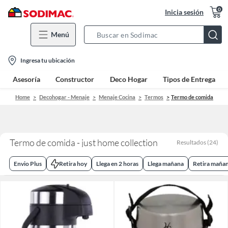
0
Inicia sesión
Menú
Search
Bar
location-
Ingresa tu ubicación
icon
Asesoría
Constructor
Deco Hogar
Tipos de Entrega
Home
Decohogar - Menaje
Menaje Cocina
Termos
Termo de comida
Termo de comida - just home collection
Resultados
(
24
)
Envio Plus
Retira hoy
Llega en 2 horas
Llega mañana
Retira maña