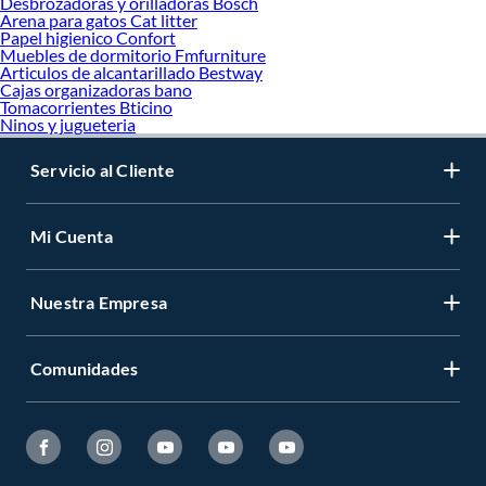
Desbrozadoras y orilladoras Bosch
Arena para gatos Cat litter
Papel higienico Confort
Muebles de dormitorio Fmfurniture
Articulos de alcantarillado Bestway
Cajas organizadoras bano
Tomacorrientes Bticino
Ninos y jugueteria
Servicio al Cliente
Mi Cuenta
Nuestra Empresa
Comunidades