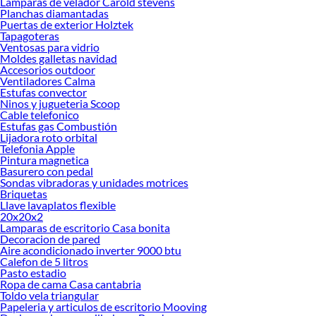
Lamparas de velador Carold stevens
Explora la variedad de productos de Termo de comida en Sodimac
Planchas diamantadas
Puertas de exterior Holztek
Herramientas, materiales y accesorios de calidad para tus proyectos y
Tapagoteras
renovación de espacios. ¡Visítanos y descubre todo lo que tenemos para
Ventosas para vidrio
ofrecerte!
Moldes galletas navidad
Accesorios outdoor
Encuentra una amplia variedad de productos de Termo de comida en Sodimac.
Ventiladores Calma
Encuentra todo lo necesario para tus proyectos de renovación y decoración.
Estufas convector
¡Visítanos y haz tus ideas realidad!
Ninos y jugueteria Scoop
Cable telefonico
Estufas gas Combustión
Lijadora roto orbital
Telefonia Apple
Pintura magnetica
Basurero con pedal
Sondas vibradoras y unidades motrices
Briquetas
Llave lavaplatos flexible
20x20x2
Lamparas de escritorio Casa bonita
Decoracion de pared
Aire acondicionado inverter 9000 btu
Calefon de 5 litros
Pasto estadio
Ropa de cama Casa cantabria
Toldo vela triangular
Papeleria y articulos de escritorio Mooving