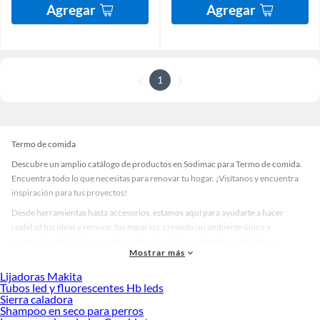
Agregar
Agregar
1
Termo de comida
Descubre un amplio catálogo de productos en Sodimac para Termo de comida.
Encuentra todo lo que necesitas para renovar tu hogar. ¡Visítanos y encuentra
inspiración para tus proyectos!
Desde herramientas hasta accesorios, estamos aquí para ayudarte a hacer
realidad tus ideas y renovar tus espacios, creando un ambiente único y
personalizado. Explora nuestra selección de herramientas, materiales y
Mostrar más
accesorios de calidad que te ayudarán a crear un espacio más tú.
Lijadoras Makita
Desde remodelaciones hasta proyectos de decoración, estamos aquí para hacer
Tubos led y fluorescentes Hb leds
tus ideas realidad. ¡Visítanos y encuentra todo lo que tenemos para ofrecerte en
Sierra caladora
Termo de comida!
Shampoo en seco para perros