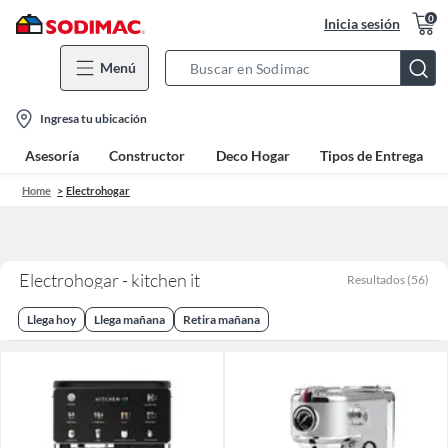
0
Inicia sesión
Menú
Search
Bar
location-
Ingresa tu ubicación
icon
Asesoría
Constructor
Deco Hogar
Tipos de Entrega
Home
Electrohogar
Electrohogar - kitchen it
Resultados
(
56
)
Llega hoy
Llega mañana
Retira mañana