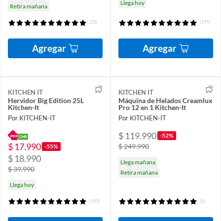
Llega hoy
Retira mañana
(23)
(197)
Agregar
Agregar
KITCHEN IT
KITCHEN IT
Hervidor Big Edition 25L
Máquina de Helados Creamlux
Kitchen-It
Pro 12 en 1 Kitchen-It
Por KITCHEN-IT
Por KITCHEN-IT
$ 119.990
-52%
$ 17.990
$ 249.990
-55%
$ 18.990
Llega mañana
$ 39.990
Retira mañana
Llega hoy
(197)
(1)