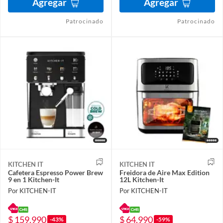
Agregar
Agregar
Patrocinado
Patrocinado
KITCHEN IT
KITCHEN IT
Cafetera Espresso Power Brew
Freidora de Aire Max Edition
9 en 1 Kitchen-It
12L Kitchen-It
Por KITCHEN-IT
Por KITCHEN-IT
$ 159.990
$ 64.990
-43%
-59%