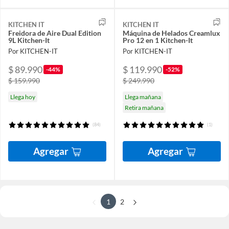
KITCHEN IT
KITCHEN IT
Freidora de Aire Dual Edition
Máquina de Helados Creamlux
9L Kitchen-It
Pro 12 en 1 Kitchen-It
Por KITCHEN-IT
Por KITCHEN-IT
$ 89.990
$ 119.990
-44%
-52%
$ 159.990
$ 249.990
Llega hoy
Llega mañana
Retira mañana
(84)
(1)
Agregar
Agregar
1
2