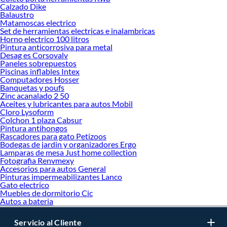
Calzado Dike
Balaustro
Matamoscas electrico
Set de herramientas electricas e inalambricas
Horno electrico 100 litros
Pintura anticorrosiva para metal
Desag es Corsovalv
Paneles sobrepuestos
Piscinas inflables Intex
Computadores Hosser
Banquetas y poufs
Zinc acanalado 2 50
Aceites y lubricantes para autos Mobil
Cloro Lysoform
Colchon 1 plaza Cabsur
Pintura antihongos
Rascadores para gato Petizoos
Bodegas de jardin y organizadores Ergo
Lamparas de mesa Just home collection
Fotografia Renvmexy
Accesorios para autos General
Pinturas impermeabilizantes Lanco
Gato electrico
Muebles de dormitorio Cic
Autos a bateria
Servicio al Cliente