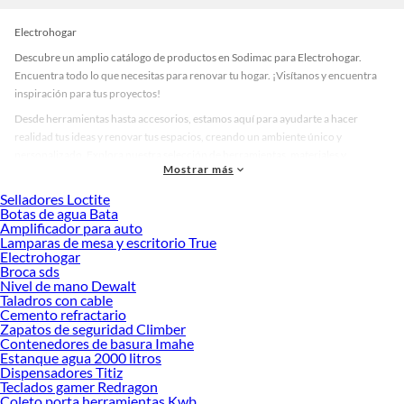
Electrohogar
Descubre un amplio catálogo de productos en Sodimac para Electrohogar.
Encuentra todo lo que necesitas para renovar tu hogar. ¡Visítanos y encuentra
inspiración para tus proyectos!
Desde herramientas hasta accesorios, estamos aquí para ayudarte a hacer
realidad tus ideas y renovar tus espacios, creando un ambiente único y
personalizado. Explora nuestra selección de herramientas, materiales y
Mostrar más
accesorios de calidad que te ayudarán a crear un espacio más tú.
Selladores Loctite
Desde remodelaciones hasta proyectos de decoración, estamos aquí para hacer
Botas de agua Bata
tus ideas realidad. ¡Visítanos y encuentra todo lo que tenemos para ofrecerte en
Amplificador para auto
Electrohogar!
Lamparas de mesa y escritorio True
Electrohogar
Explora la variedad de productos de Electrohogar en Sodimac
Broca sds
Nivel de mano Dewalt
Herramientas, materiales y accesorios de calidad para tus proyectos y
Taladros con cable
renovación de espacios. ¡Visítanos y descubre todo lo que tenemos para
Cemento refractario
ofrecerte!
Zapatos de seguridad Climber
Contenedores de basura Imahe
Encuentra una amplia variedad de productos de Electrohogar en Sodimac.
Estanque agua 2000 litros
Encuentra todo lo necesario para tus proyectos de renovación y decoración.
Dispensadores Titiz
¡Visítanos y haz tus ideas realidad!
Teclados gamer Redragon
Coleto porta herramientas Kwb