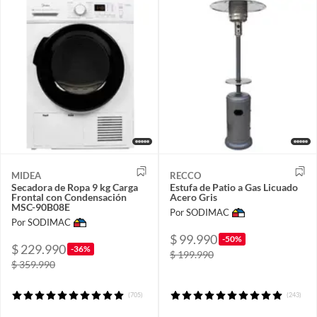
MIDEA
RECCO
Secadora de Ropa 9 kg Carga
Estufa de Patio a Gas Licuado
Frontal con Condensación
Acero Gris
MSC-90B08E
Por SODIMAC
Por SODIMAC
$ 99.990
-50%
$ 229.990
-36%
$ 199.990
$ 359.990
(705)
(243)