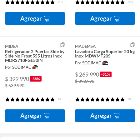
(118)
(629)
Agregar
Agregar
MIDEA
MADEMSA
Refrigerador 2 Puertas Side by
Lavadora Carga Superior 20 kg
Side No Frost 555 Litros Inox
Inox MDWMT20S
MDRS710FGE50IN
Por SODIMAC
Por SODIMAC
$ 269.990
-31%
$ 399.990
-38%
$ 392.990
$ 639.990
(43)
(50)
Agregar
Agregar