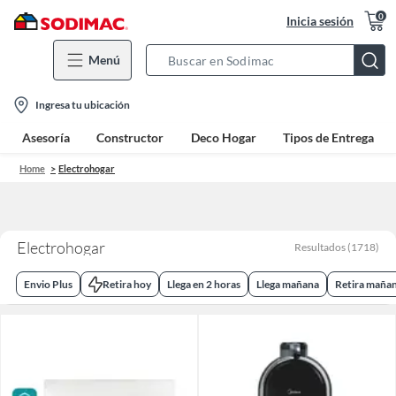
0
Inicia sesión
Menú
Search
Bar
location-
Ingresa tu ubicación
icon
Asesoría
Constructor
Deco Hogar
Tipos de Entrega
Home
Electrohogar
Electrohogar
Resultados
(
1718
)
Envio Plus
Retira hoy
Llega en 2 horas
Llega mañana
Retira maña