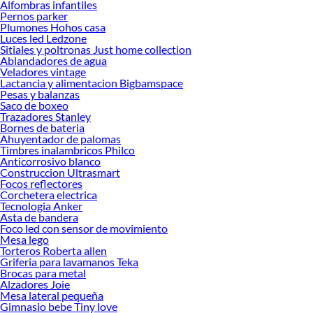
Alfombras infantiles
Encuentra una amplia variedad de productos de Electrohogar en Sodimac.
Pernos parker
Encuentra todo lo necesario para tus proyectos de renovación y decoración.
Plumones Hohos casa
¡Visítanos y haz tus ideas realidad!
Luces led Ledzone
Sitiales y poltronas Just home collection
Ablandadores de agua
Veladores vintage
Lactancia y alimentacion Bigbamspace
Pesas y balanzas
Saco de boxeo
Trazadores Stanley
Bornes de bateria
Ahuyentador de palomas
Timbres inalambricos Philco
Anticorrosivo blanco
Construccion Ultrasmart
Focos reflectores
Corchetera electrica
Tecnologia Anker
Asta de bandera
Foco led con sensor de movimiento
Mesa lego
Torteros Roberta allen
Griferia para lavamanos Teka
Brocas para metal
Alzadores Joie
Mesa lateral pequeña
Gimnasio bebe Tiny love