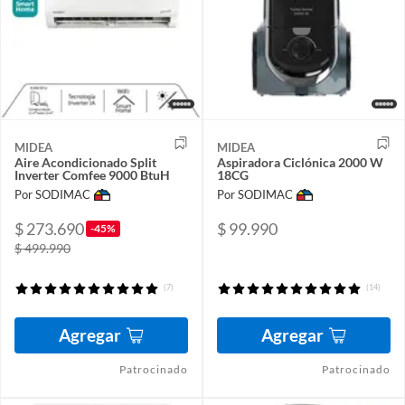
MIDEA
MIDEA
Aire Acondicionado Split
Aspiradora Ciclónica 2000 W
Inverter Comfee 9000 BtuH
18CG
Por SODIMAC
Por SODIMAC
$ 273.690
$ 99.990
-45%
$ 499.990
(7)
(14)
Agregar
Agregar
Patrocinado
Patrocinado