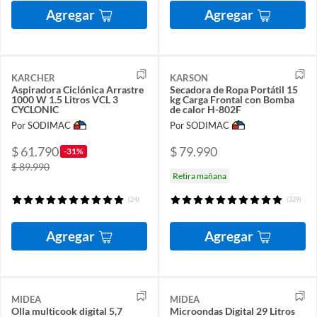
Agregar
Agregar
KARCHER
KARSON
Aspiradora Ciclónica Arrastre
Secadora de Ropa Portátil 15
1000 W 1.5 Litros VCL 3
kg Carga Frontal con Bomba
CYCLONIC
de calor H-802F
Por SODIMAC
Por SODIMAC
$ 61.790
$ 79.990
-31%
$ 89.990
Retira mañana
(24)
(329)
Agregar
Agregar
MIDEA
MIDEA
Olla multicook digital 5,7
Microondas Digital 29 Litros