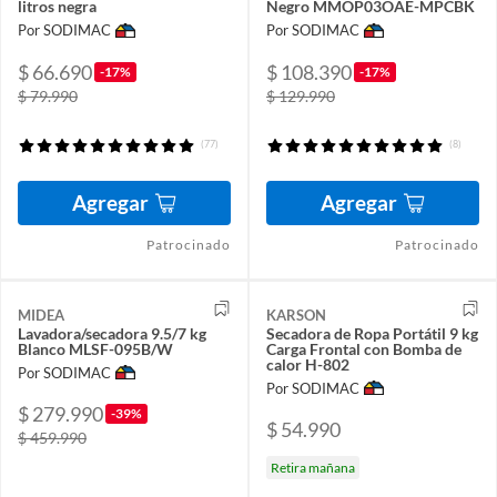
litros negra
Negro MMOP03OAE-MPCBK
Por SODIMAC
Por SODIMAC
$ 66.690
$ 108.390
-17%
-17%
$ 79.990
$ 129.990
(77)
(8)
Agregar
Agregar
Patrocinado
Patrocinado
MIDEA
KARSON
Lavadora/secadora 9.5/7 kg
Secadora de Ropa Portátil 9 kg
Blanco MLSF-095B/W
Carga Frontal con Bomba de
calor H-802
Por SODIMAC
Por SODIMAC
$ 279.990
-39%
$ 54.990
$ 459.990
Retira mañana