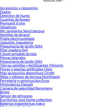
accesorios de calidad que te ayudarán a crear un espacio más tú.
Accesorios y repuestos
Desde remodelaciones hasta proyectos de decoración, estamos aquí para hacer
Dados
tus ideas realidad. ¡Visítanos y encuentra todo lo que tenemos para ofrecerte en
Detector de humo
Living - Sala de Estar!
Guantes de boxeo
Permanit 6 mm
Explora la variedad de productos de Living - Sala de Estar en Sodimac
Veladores
Wc sanitarios Sensi dacqua
Herramientas, materiales y accesorios de calidad para tus proyectos y
Semillas de girasol
renovación de espacios. ¡Visítanos y descubre todo lo que tenemos para
Malla electrosoldada
ofrecerte!
Juguetes Jugueteria
Maquinaria de jardin Stihl
Encuentra una amplia variedad de productos de Living - Sala de Estar en
Pilar madera 4x4
Sodimac. Encuentra todo lo necesario para tus proyectos de renovación y
Closet armable de tela
decoración. ¡Visítanos y haz tus ideas realidad!
Mesas laterales
Maquinaria de jardin Stihl
Tierras semillas y fertilizantes Vilmorin
Flores y plantas artificiales Oem
Mas accesorios deportivos Orxfit
Sillas y sillones de terraza Northwest
Ferreteria y construccion Erux
Motosierras Dewalt
Camara de seguridad Renvmexy
Botes
Sensor de retroceso
Escritorios Just home collection
Baterias inalambricas Ingco