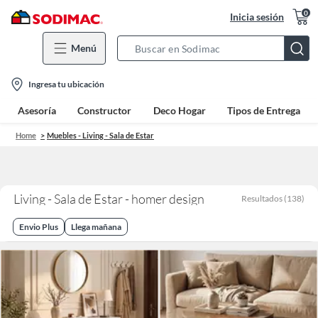
0
Inicia sesión
Menú
Search
Bar
location-
Ingresa tu ubicación
icon
Asesoría
Constructor
Deco Hogar
Tipos de Entrega
Home
Muebles - Living - Sala de Estar
Living - Sala de Estar - homer design
Resultados
(
138
)
Envio Plus
Llega mañana