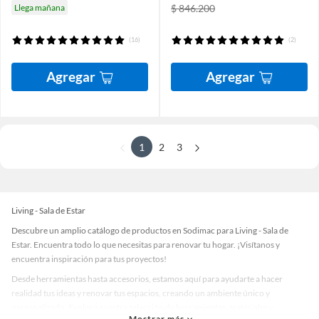
Llega mañana
$ 846.200
(16)
(2)
Agregar
Agregar
1
2
3
Living - Sala de Estar
Descubre un amplio catálogo de productos en Sodimac para Living - Sala de
Estar. Encuentra todo lo que necesitas para renovar tu hogar. ¡Visítanos y
encuentra inspiración para tus proyectos!
Desde herramientas hasta accesorios, estamos aquí para ayudarte a hacer
realidad tus ideas y renovar tus espacios, creando un ambiente único y
personalizado. Explora nuestra selección de herramientas, materiales y
Mostrar más