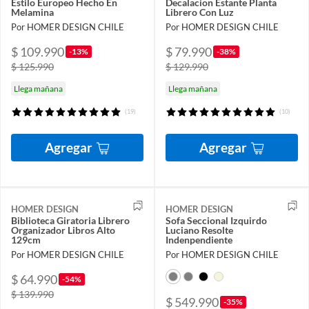
Estilo Europeo Hecho En
Decalacion Estante Planta
Melamina
Librero Con Luz
Por HOMER DESIGN CHILE
Por HOMER DESIGN CHILE
$ 109.990
$ 79.990
-13%
-38%
$ 125.990
$ 129.990
Llega mañana
Llega mañana
(19)
(10)
Agregar
Agregar
HOMER DESIGN
HOMER DESIGN
Biblioteca Giratoria Librero
Sofa Seccional Izquirdo
Organizador Libros Alto
Luciano Resolte
129cm
Indenpendiente
Por HOMER DESIGN CHILE
Por HOMER DESIGN CHILE
$ 64.990
-54%
$ 139.990
$ 549.990
-35%