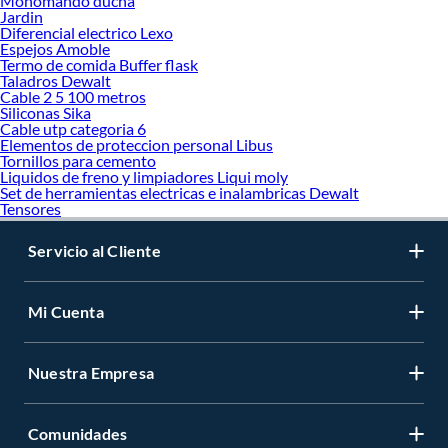
Monomando ducha
Jardin
Diferencial electrico Lexo
Espejos Amoble
Termo de comida Buffer flask
Taladros Dewalt
Cable 2 5 100 metros
Siliconas Sika
Cable utp categoria 6
Elementos de proteccion personal Libus
Tornillos para cemento
Liquidos de freno y limpiadores Liqui moly
Set de herramientas electricas e inalambricas Dewalt
Tensores
Servicio al Cliente
Mi Cuenta
Nuestra Empresa
Comunidades