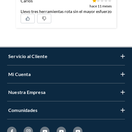
Carlos
hace 11 meses
Llevo tres herramientas rota sin el mayor esfuerzo
Servicio al Cliente
Mi Cuenta
Contáctanos
Medios de Pago
Nuestra Empresa
Registrate
Cambios y Devoluciones
Cambiar Contraseña
Tiendas y horarios
Comunidades
Sobre Nosotros
Mis Compras
Garantía Legal
Venta Empresa
Ayuda
Hágalo Usted Mismo