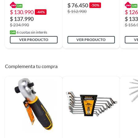
Cantidad de manillas
1
Piezas Nuevas Terracota
piezas
Herram
$ 76.450
-50%
Piezas
$ 130.990
$ 152.900
$ 126
-44%
$ 137.990
$ 133
Garantía
3 meses
$ 234.990
$ 156.
6
cuotas sin interés
VER PRODUCTO
VER PRODUCTO
V
Complementa tu compra