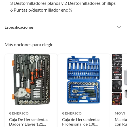
3 Destornilladores planos y 2 Destornilladores phillips
reparados, abiertos, de segunda selección, remanufacturados o
6 Puntas p/destornillador enc ¼
con alguna deficiencia, que sean comprados en esa condición a
un precio reducido.
Alimentos, bebidas, medicamentos, suplementos alimenticios,
Especificaciones
vitaminas, entre otros análogos.
Pinturas de un color a solicitud.
País de origen
China
Más opciones para elegir
Plantas.
De uso personal.
Condicion del
Nuevo
producto
Modelo
CAJA DE HERRAMIENTA
Cantidad de
5
compartimentos
GENERICO
GENERICO
MOVI
Caja De Herramientas
Caja de Herramientas
Maleta
Dados Y Llaves 121
Profesional de 108
con Ru