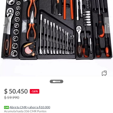
$ 50.450
o
-16%
f
$ 59.990
n
I
r
Abre tu CMR y ahorra $10.000
e
Acumula hasta
336
CMR Puntos