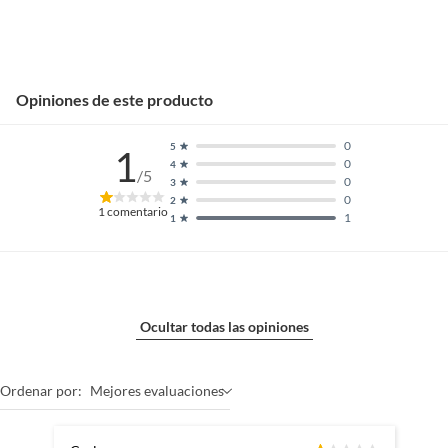
Opiniones de este producto
0
5
1
0
4
/5
0
3
0
2
1
comentario
1
1
Ocultar todas las opiniones
Ordenar por:
Mejores evaluaciones