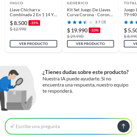
INGCO
GENERICO
TOTAL
Llave Chicharra
Kit Set Juego De Llaves
Juego 
Combinada 2 En 1 14 Y
Curva Corona - Corona
T9-t40
38 Ingco Hrth081438
8 Piezas Tmk
$ 8.500
3.7
(3)
-35%
$ 12.990
$ 19.990
$ 5.5
-33%
$ 29.990
$ 8.99
VER PRODUCTO
VER PRODUCTO
V
¿Tienes dudas sobre este producto?
Nuestra IA puede ayudarte. Si no
encuentra una respuesta, nuestro equipo
te responderá.
Escribe una pregunta