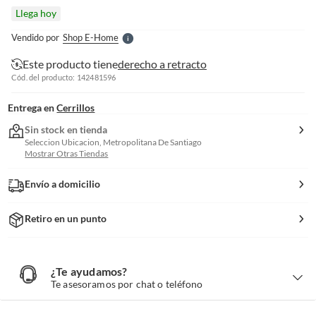
l
Llega hoy
l
e
Vendido por
Shop E-Home
S
Este producto tiene
derecho a retracto
Cód. del producto: 142481596
Entrega en
Cerrillos
Sin stock en tienda
Seleccion Ubicacion, Metropolitana De Santiago
Mostrar Otras Tiendas
Envío a domicilio
Retiro en un punto
¿Te ayudamos?
¿
T
Te asesoramos por chat o teléfono
e
a
y
u
d