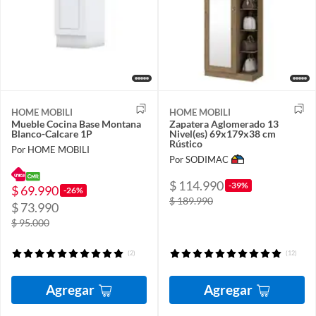
HOME MOBILI
HOME MOBILI
Mueble Cocina Base Montana
Zapatera Aglomerado 13
Blanco-Calcare 1P
Nivel(es) 69x179x38 cm
Rústico
Por HOME MOBILI
Por SODIMAC
$ 114.990
-39%
$ 69.990
-26%
$ 189.990
$ 73.990
$ 95.000
(2)
(12)
Agregar
Agregar