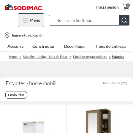
0
Inicia sesión
Menú
Search
Bar
location-
Ingresa tu ubicación
icon
Asesoría
Constructor
Deco Hogar
Tipos de Entrega
Home
Muebles - Living - Sala de Estar
Muebles organizadores
Estantes
Estantes - home mobili
Resultados
(
32
)
Envio Plus