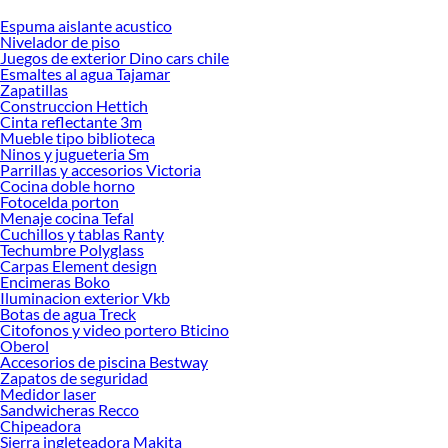
Espuma aislante acustico
Desde remodelaciones hasta proyectos de decoración, estamos aquí para hacer
Nivelador de piso
tus ideas realidad. ¡Visítanos y encuentra todo lo que tenemos para ofrecerte en
Juegos de exterior Dino cars chile
Estantes!
Esmaltes al agua Tajamar
Zapatillas
Explora la variedad de productos de Estantes en Sodimac
Construccion Hettich
Cinta reflectante 3m
Herramientas, materiales y accesorios de calidad para tus proyectos y
Mueble tipo biblioteca
renovación de espacios. ¡Visítanos y descubre todo lo que tenemos para
Ninos y jugueteria Sm
ofrecerte!
Parrillas y accesorios Victoria
Cocina doble horno
Encuentra una amplia variedad de productos de Estantes en Sodimac.
Fotocelda porton
Encuentra todo lo necesario para tus proyectos de renovación y decoración.
Menaje cocina Tefal
¡Visítanos y haz tus ideas realidad!
Cuchillos y tablas Ranty
Techumbre Polyglass
Carpas Element design
Encimeras Boko
Iluminacion exterior Vkb
Botas de agua Treck
Citofonos y video portero Bticino
Oberol
Accesorios de piscina Bestway
Zapatos de seguridad
Medidor laser
Sandwicheras Recco
Chipeadora
Sierra ingleteadora Makita