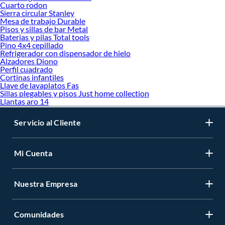
Cuarto rodon
Sierra circular Stanley
Mesa de trabajo Durable
Pisos y sillas de bar Metal
Baterias y pilas Total tools
Pino 4x4 cepillado
Refrigerador con dispensador de hielo
Alzadores Diono
Perfil cuadrado
Cortinas infantiles
Llave de lavaplatos Fas
Sillas plegables y pisos Just home collection
Llantas aro 14
Servicio al Cliente
Mi Cuenta
Nuestra Empresa
Comunidades