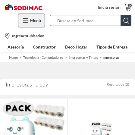
0
Inicia sesión
Menú
Search
Bar
location-
Ingresa tu ubicación
icon
Asesoría
Constructor
Deco Hogar
Tipos de Entrega
Home
Tecnología - Computadores
Impresoras y Tintas
Impresoras
Impresoras - u buy
Resultados
(
2
)