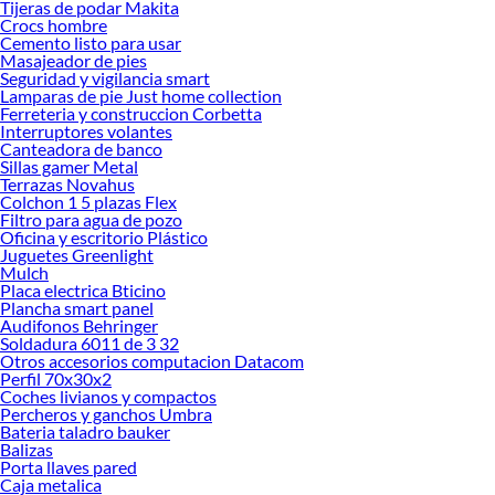
Tijeras de podar Makita
Encuentra todo lo necesario para tus proyectos de renovación y decoración.
Crocs hombre
¡Visítanos y haz tus ideas realidad!
Cemento listo para usar
Masajeador de pies
Seguridad y vigilancia smart
Lamparas de pie Just home collection
Ferreteria y construccion Corbetta
Interruptores volantes
Canteadora de banco
Sillas gamer Metal
Terrazas Novahus
Colchon 1 5 plazas Flex
Filtro para agua de pozo
Oficina y escritorio Plástico
Juguetes Greenlight
Mulch
Placa electrica Bticino
Plancha smart panel
Audifonos Behringer
Soldadura 6011 de 3 32
Otros accesorios computacion Datacom
Perfil 70x30x2
Coches livianos y compactos
Percheros y ganchos Umbra
Bateria taladro bauker
Balizas
Porta llaves pared
Caja metalica