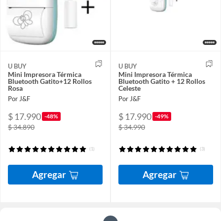
U BUY
U BUY
Mini Impresora Térmica
Mini Impresora Térmica
Bluetooth Gatito+12 Rollos
Bluetooth Gatito + 12 Rollos
Rosa
Celeste
Por J&F
Por J&F
$ 17.990
$ 17.990
-48%
-49%
$ 34.890
$ 34.990
(1)
(3)
Agregar
Agregar