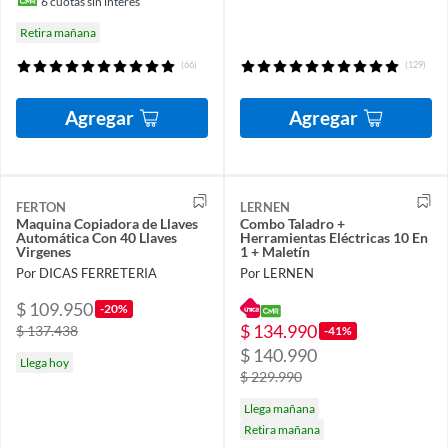
6
cuotas sin interés
Retira mañana
(66)
(129)
Agregar
Agregar
FERTON
LERNEN
Maquina Copiadora de Llaves
Combo Taladro +
Automática Con 40 Llaves
Herramientas Eléctricas 10 En
Virgenes
1 + Maletín
Por DICAS FERRETERIA
Por LERNEN
$ 109.950
-20%
$ 134.990
$ 137.438
-41%
$ 140.990
Llega hoy
$ 229.990
Llega mañana
Retira mañana