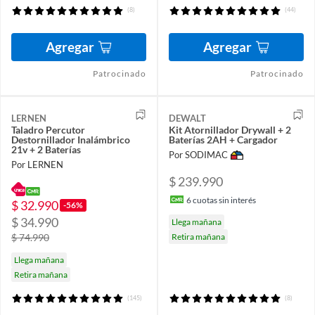
(8)
(44)
Agregar
Agregar
Patrocinado
Patrocinado
LERNEN
DEWALT
Taladro Percutor
Kit Atornillador Drywall + 2
Destornillador Inalámbrico
Baterías 2AH + Cargador
21v + 2 Baterías
Por SODIMAC
Por LERNEN
$ 239.990
6
cuotas sin interés
$ 32.990
-56%
$ 34.990
Llega mañana
Retira mañana
$ 74.990
Llega mañana
Retira mañana
(145)
(8)