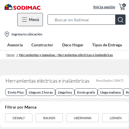
0
Inicia sesión
Menú
Search
Bar
location-
Ingresa tu ubicación
icon
Asesoría
Constructor
Deco Hogar
Tipos de Entrega
Home
Herramientas y máquinas - Herramientas eléctricas e inalámbricas
Herramientas eléctricas e inalámbricas
Resultados
(
3847
)
Envio Plus
Llega en 2 horas
Llega hoy
Envío gratis
Llega mañana
R
Filtrar por
Marca
DEWALT
BAUKER
UBERMANN
LERNEN