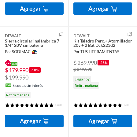
Agregar
Agregar
DEWALT
DEWALT
Sierra circular inalámbrica 7
Kit Taladro Perc.+ Atornillador
1/4" 20V sin batería
20v + 2 Bat Dck223d2
Por SODIMAC
Por TUS HERRAMIENTAS
$ 269.990
-23%
$ 179.990
$ 349.990
-10%
$ 199.990
Llega hoy
6
cuotas sin interés
Retira mañana
Retira mañana
(118)
(75)
Agregar
Agregar