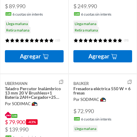
$ 89.990
$ 249.990
6
cuotas sin interés
6
cuotas sin interés
Llega mañana
Llega mañana
Retira mañana
Retira mañana
(12)
(31)
Agregar
Agregar
UBERMANN
BAUKER
Taladro Percutor Inalámbrico
Fresadora eléctrica 550 W + 6
13 mm 20 V Brushless+1
fresas
Batería 2AH+Cargador+25
Por SODIMAC
Acc
Por SODIMAC
$ 72.990
6
cuotas sin interés
$ 79.900
-43%
$ 139.990
Llega mañana