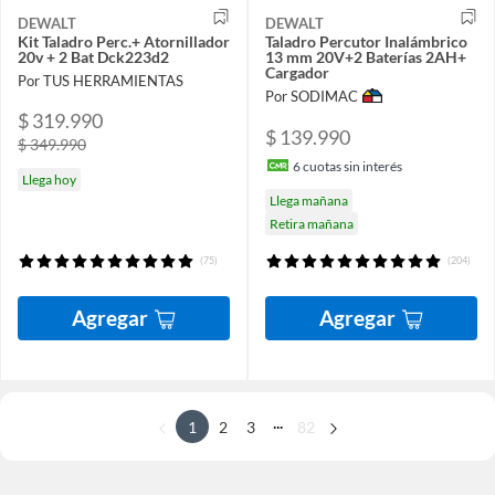
DEWALT
DEWALT
Kit Taladro Perc.+ Atornillador
Taladro Percutor Inalámbrico
20v + 2 Bat Dck223d2
13 mm 20V+2 Baterías 2AH+
Cargador
Por TUS HERRAMIENTAS
Por SODIMAC
$ 319.990
$ 139.990
$ 349.990
6
cuotas sin interés
Llega hoy
Llega mañana
Retira mañana
(75)
(204)
Agregar
Agregar
...
1
2
3
82