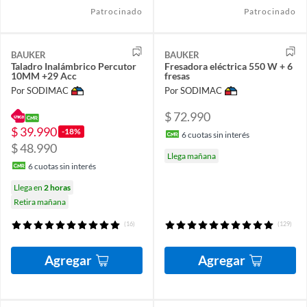
Patrocinado
Patrocinado
BAUKER
BAUKER
Taladro Inalámbrico Percutor
Fresadora eléctrica 550 W + 6
10MM +29 Acc
fresas
Por SODIMAC
Por SODIMAC
$ 72.990
$ 39.990
-18%
6
cuotas sin interés
$ 48.990
Llega mañana
6
cuotas sin interés
Llega en
2 horas
Retira mañana
(16)
(129)
Agregar
Agregar