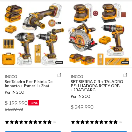
INGCO
INGCO
Set Taladro Pe+ Pistola De
SET SIERRA CIR + TALADRO
Impacto + Esmeril +2bat
PE+LIJADORA ROT Y ORB
+2BAT/CARG
Por INGCO
Por INGCO
$ 199.990
-39%
$ 349.990
$ 329.990
(6)
(6)