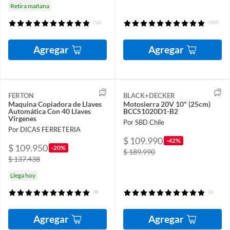
Retira mañana
(12)
(147)
Agregar
Agregar
FERTON
BLACK+DECKER
Maquina Copiadora de Llaves
Motosierra 20V 10" (25cm)
Automática Con 40 Llaves
BCCS1020D1-B2
Virgenes
Por SBD Chile
Por DICAS FERRETERIA
$ 109.990
-42%
$ 109.950
-20%
$ 189.990
$ 137.438
Llega hoy
(8)
(6)
Agregar
Agregar