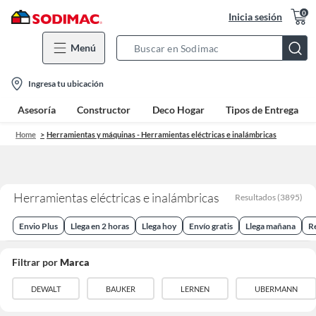
0
Inicia sesión
Menú
Search
Bar
location-
Ingresa tu ubicación
icon
Asesoría
Constructor
Deco Hogar
Tipos de Entrega
Home
Herramientas y máquinas - Herramientas eléctricas e inalámbricas
Herramientas eléctricas e inalámbricas
Resultados
(
3895
)
Envio Plus
Llega en 2 horas
Llega hoy
Envío gratis
Llega mañana
R
Filtrar por
Marca
DEWALT
BAUKER
LERNEN
UBERMANN