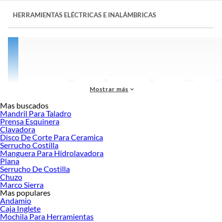
HERRAMIENTAS ELÉCTRICAS E INALÁMBRICAS
Mostrar más
Mas buscados
Mandril Para Taladro
Prensa Esquinera
Clavadora
Disco De Corte Para Ceramica
Serrucho Costilla
Manguera Para Hidrolavadora
Plana
Serrucho De Costilla
Chuzo
Marco Sierra
Mas populares
Las
herramientas eléctricas e inalámbricas
, además de permitir disminuir el
Andamio
esfuerzo físico para ejecutar un trabajo, favorecen la obtención de resultados
Caja Inglete
insuperables en toda clase de trabajos.
Mochila Para Herramientas