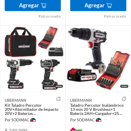
Agregar
Agregar
Patrocinado
Patrocinado
UBERMANN
UBERMANN
Kit Taladro Percutor
Taladro Percutor Inalámbrico
20V+Atornillador de Impacto
13 mm 20 V Brushless+1
20V+2 Baterías
Batería 2AH+Cargador+25
2AH+Cargador+25 Acc
Acc
Por SODIMAC
Por SODIMAC
$ 249.990