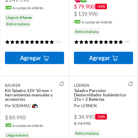
$ 79.900
-43%
6
cuotas sin interés
$ 139.990
Llega en
2 horas
6
cuotas sin interés
Retira mañana
Retira mañana
(32)
(68)
Agregar
Agregar
BAUKER
LERNEN
Kit Taladro 12V 10 mm +
Taladro Percutor
herramientas manuales y
Destornillador Inalámbrico
accesorios
21v + 2 Baterías
Por SODIMAC
Por LERNEN
$ 34.990
$ 89.990
-53%
$ 74.990
6
cuotas sin interés
Retira mañana
Llega mañana